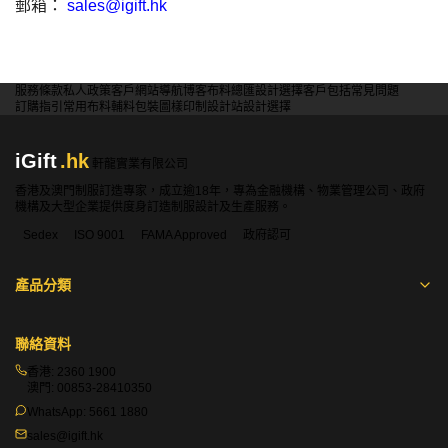
郵箱：
sales@igift.hk
服務條款
私人政策
客戶
網站導航
博客
布料總匯
設計選擇
客戶包括
常見問題
訂購指引
常用布料
輔料包裝
圖樣印制
設計站
設計選擇
iGift
.hk
軒龍實業有限公司
香港及澳門制服訂造專家，成立逾18年，專為金融機構、物業管理公司、政府
機構及大型企業提供度身訂造制服設計及生產服務。
Sedex
ISO 9001
FAMA Approved
政府認可
產品分類
聯絡資料
香港:
2360 1900
澳門:
00853-28410350
WhatsApp:
5661 1880
sales@igift.hk