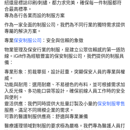
紉還是標誌印刷
/
刺繡，都力求完美，確保每一件制服都符
合最高標準。
專為各行各業而設的制服方案
作為一家全面的制服公司，我們為不同行業的獨特需求提供
專屬的解決方案。
專業
保安制服公司
：安全與信賴的象徵
物業管理及保安行業的制服，是建立公眾信賴感的第一道防
線。
iGift
作為經驗豐富的保安制服公司，我們提供的制服具
備：
專業形象
：剪裁畢挺，設計莊重，突顯保安人員的專業與權
威。
功能與耐用
：選用耐磨、不易褪色的布料，並可根據需求加
入反光條、多功能口袋等設計，確保前線人員工作時的安全
與便利。
靈活供應
：我們同時提供大批量訂製及小量的
保安制服零售
服務，滿足不同規模企業的需求。
可靠的醫護制服供應商：舒適與專業兼備
醫療護理領域對制服的要求極為嚴格。我們專為醫護人員打