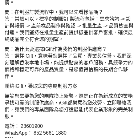
情。
問：在制服訂製流程中，我可以先看樣品嗎？
答：當然可以。標準的制服訂 製流程包括：需求諮詢
->
設
計與報價
->
產前樣品製作與確認
->
批量生產
->
品質檢查與
付運。我們堅持在批量生產前提供樣品供客戶審批，確保最
終成品完全符合您的期望。
問：為什麼要選擇
iGift
作為我們的制服供應商？
答：選擇
iGift
，意味著您選擇了品質、專業與信譽。我們深
刻理解香港本地市場，能提供貼身的客戶服務、具競爭力的
價格和穩定可靠的產品質量，是您值得信賴的長期合作夥
伴。
聯絡
iGift
，獲取您的專屬制服方案
無論您需要為您的團隊換上新裝，還是正在為新成立的業務
尋找可靠的制服供應商，
iGift
都樂意為您效勞。立即聯絡我
們，讓我們的專業團隊為您打造最能代表企業形象的完美制
服。
電話：
23601900
WhatsApp
：
852 5661 1880