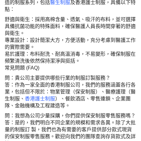
造的制服系列，包括
醫生制服
及香港護士制服，具備以下特
點：
舒適與衛生
：採用高棉含量、透氣、吸汗的布料，並可選擇
具備抗菌功能的特殊面料，確保醫護人員長時間穿著的舒適
與衛生。
專業設計
：設計簡潔大方，方便活動，充分考慮到醫護工作
的實際需要。
易於護理
：布料耐洗、耐高溫消毒，不易變形，確保制服在
頻繁清洗後依然保持潔淨與挺括。
常見問題
(FAQ)
問：貴公司主要提供哪些行業的制服訂製服務？
答：作為一家全面的香港制服公司，我們的服務涵蓋各行各
業，包括但不限於：物業管理（保安制服）、醫療護理（醫
生制服、
香港護士制服
）、餐飲酒店、零售連鎖、企業團
隊、金融機構及工程建造等。
問：我想為公司少量採購，你們提供保安制服零售服務嗎？
答：是的，我們明白不同企業的規模和需求各異。除了大批
量的制服訂 製，我們也為有需要的客戶提供部分款式現貨
的保安制服零售服務。歡迎向我們的團隊查詢存貨款式及詳