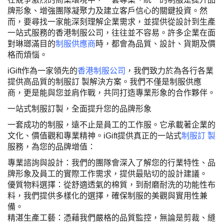
牌形象、增強團隊凝聚力及建立客戶信心的關鍵投資。然
而，要尋找一家能深刻理解企業需求，並提供從設計到生產
一站式服務的香港制服公司，往往並不容易。許多企業在面
對琳瑯滿目的
制服供應商
時，都會為品質、設計、貨期及價
格而煩惱。
iGift
作為一家領先的
香港制服公司
，我們致力於為各行各業
提供高品質的制服訂 製解決方案。我們不僅是制服供應
商，更是能與您並肩作戰，共同打造專業形象的合作夥伴。
一站式制服訂製，全面提升您的品牌形象
一套成功的制服，遠不止是員工的工作服。它承載著企業的
文化、價值觀和專業精神。
iGift
提供真正的一站式
制服訂 製
服務，為您的品牌增值：
專業諮詢與設計
：我們的團隊會深入了解您的行業特性、品
牌形象及員工的實際工作需求，提供最貼切的設計建議。
優質物料選擇
：從舒適透氣的棉質，到耐磨耐洗的功能性布
料，我們提供多樣化的選擇，確保制服的美觀與實用性兼
備。
精湛生產工藝
：憑藉我們嚴格的品質監控，無論是剪裁、縫