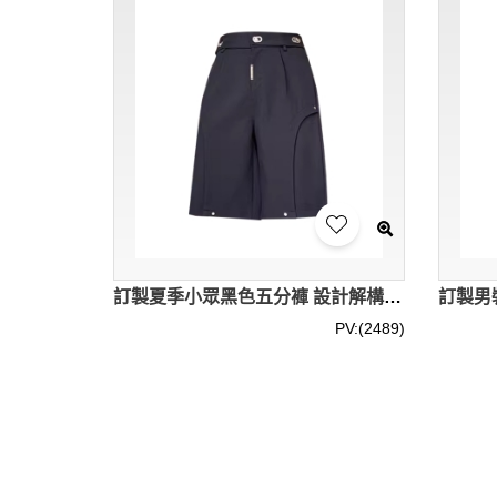
訂製夏季小眾黑色五分褲 設計解構立體機械金屬扣西褲 男短褲直筒 寬鬆痞帥五分褲潮 SKSP072
PV:(2489)