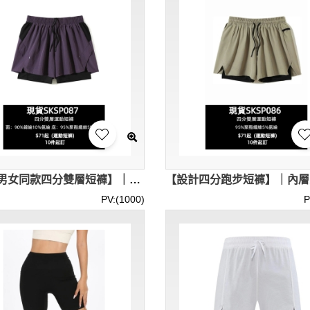
【訂製男女同款四分雙層短褲】｜圓角切片結構｜內襯彈力緊身褲｜內襯側口袋+後口袋｜現貨主推｜四分雙層短褲專門店 SKSP087-MBTY-H51149
PV:(1000)
P