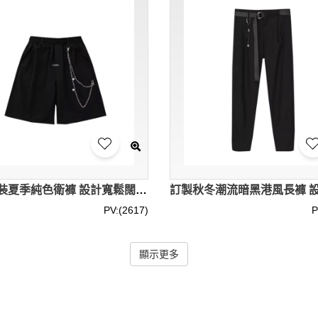
訂製男裝夏季純色衛褲 設計寬鬆闊腿褲休閒百搭 五分褲街頭風 復古小眾短褲 棉65% 醋酯纖維(醋纖)35% SKSP071
PV:(2617)
P
顯示更多