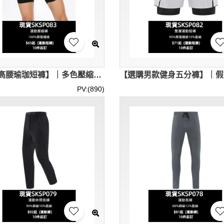
【訂製高腰瑜珈短褲】｜多色壓縮褲｜寬版腰頭設計｜現貨主推｜貼身包覆剪裁｜男女同款｜瑜伽壓縮褲供應商 SKSP083-LT-K2452
PV:(890)