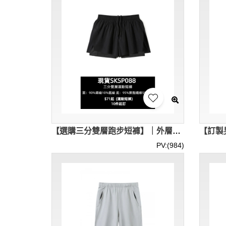
【選購三分雙層跑步短褲】｜外層沖孔設計｜內襯彈力緊身褲｜內襯設有口袋｜兩側開叉設計｜現貨主推｜短褲批發 SKSP088-MBTY-H51191
PV:(984)