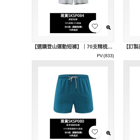
【選購登山運動短褲】｜70支精梳登山布｜純色設計｜雙側拉鏈口袋｜現貨主推｜腰部彈力筋｜運動短褲批發 SKSP084-LT-HW202#
PV:(833)