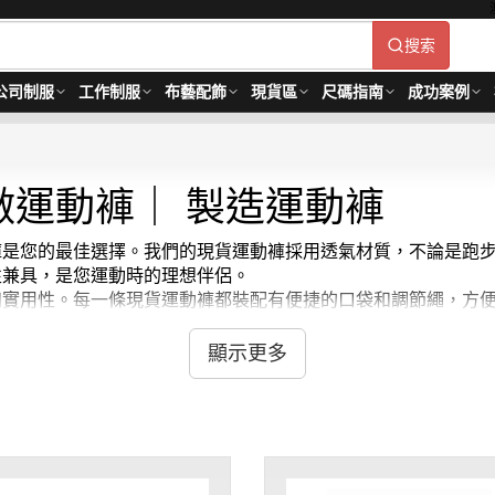
搜索
公司制服
工作制服
布藝配飾
現貨區
尺碼指南
成功案例
做運動褲｜ 製造運動褲
運動褲是您的最佳選擇。我們的現貨運動褲採用透氣材質，不論是
適性兼具，是您運動時的理想伴侶。
性和實用性。每一條現貨運動褲都裝配有便捷的口袋和調節繩，方便您
能提供絕佳的支持和舒適。立即選購，讓iGift的現貨運動褲
 視乎數量而定。
貨期約需3-7天
顯示更多