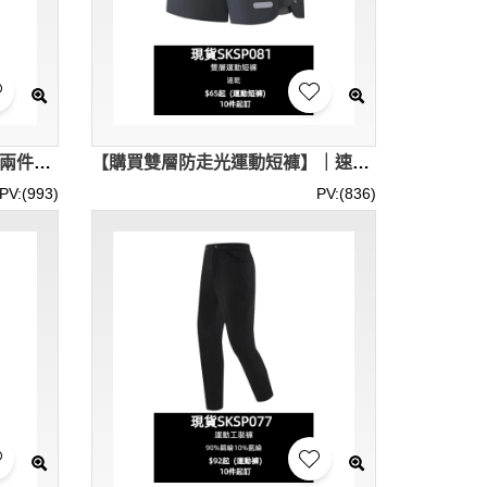
【選購男款健身五分褲】｜假兩件式設計｜鬆緊抽繩褲腰｜內層緊身打底｜現貨主推｜外層網格面料｜五分短褲專門店 SKSP082-MBTY-267#
【購買雙層防走光運動短褲】｜速乾面料｜加寬彈力腰頭｜內層緊身襯褲｜現貨主推｜褲腳反光標｜雙層短褲批發 SKSP081-LT-K2455#
PV:(993)
PV:(836)