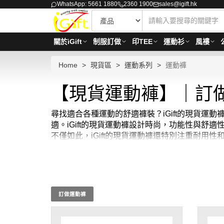
WhatsApp: 5661 1880
2360 1900
sales@igift.hk
關於iGift
制服訂做
印TEE
運動衫
風褸
Home
現貨區
運動系列
運動褲
【現貨運動褲】｜訂
尋找適合各種運動的舒適褲裝？iGift的現貨
適。iGift的現貨運動褲設計時尚，功能性與舒
不僅如此，iGift的現貨運動褲還特別注重耐用
褲，無論是在健身房、室外跑步或是日常休閒，都
少訂購量 -MOQ: 1件起 ； 價格：HKD60 / 起,
訂做運動褲