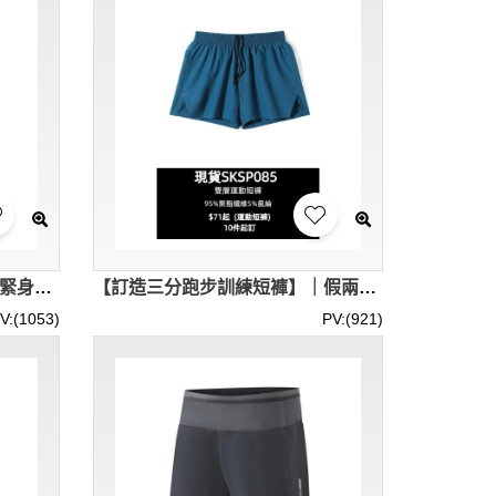
【設計四分跑步短褲】｜內層緊身褲設計｜右側手機隱秘貼袋｜後腰多功能收納卡袋｜現貨主推｜四分跑步短褲供應商 SKSP086-MBTY-H51147
【訂造三分跑步訓練短褲】｜假兩件式設計｜內置彈力襯褲｜褲腳小開衩｜現貨主推｜多色款式｜雙層短褲公司 SKSP085-MBTY-H51145
V:(1053)
PV:(921)