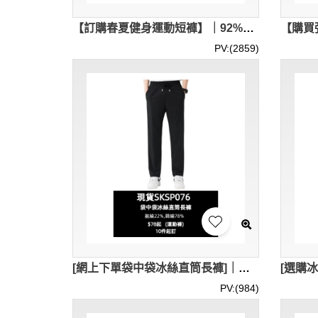
【訂購春夏健身運動短褲】｜92%聚酯纖維8%氨綸｜腰部抽繩調節｜後袋拉鍊閉合｜現貨主推｜三分短褲供應商 SKSP080-MBTY-265#
PV:(2859)
[網上下單袋中袋冰絲直筒長褲]｜內藏口袋 寬鬆褲腳設計｜現貨主推｜運動冰絲直筒褲 CF51685-1T3-SKSP076
PV:(984)