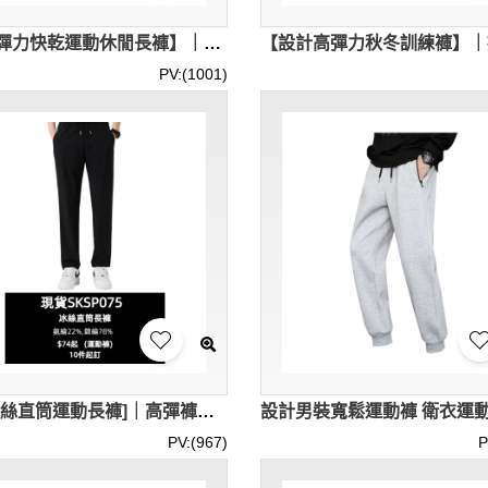
【購買彈力快乾運動休閒長褲】｜90%錦綸10%氨綸｜可調節尼龍腰帶｜純色簡約褲身｜現貨主推｜休閒長褲公司 SKSP079-PMTY-5807#
PV:(1001)
[選購冰絲直筒運動長褲]｜高彈褲頭 簡約褲腳設計｜現貨主推｜運動褲專門店 CF51017-1T3-SKSP075
PV:(967)
P