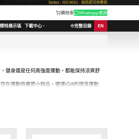
澳門分公司: 00853-28410350
Sedex · ISO 9001 · 政府認可供應商
購物車
Whatsapp查詢
模特展示區
下載中心
完整目錄
EN
跑步、健身還是任何高強度運動，都能保持涼爽舒
在運動時攜帶小物品。選擇iGift的現貨運動
助您活力滿滿，迎接每一次運動挑戰！現貨運動褲最