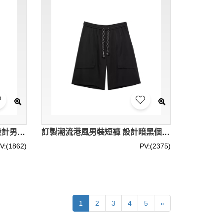
訂製秋冬潮流暗黑港風長褲 設計男裝腰帶配飾裝飾休閒長褲 百搭純色西褲男九分褲 潮流男裝休閒褲 SKSP070
訂製潮流港風男裝短褲 設計暗黑個性菱格紋抽繩短褲 撞色休閒彈力運動短褲男 SKSP069
V:(1862)
PV:(2375)
1
2
3
4
5
»