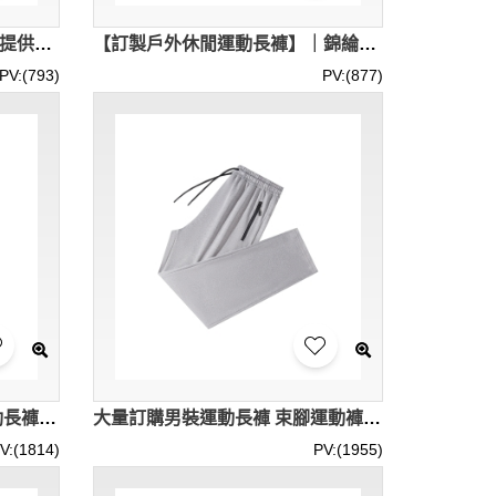
【設計高彈力秋冬訓練褲】｜提供黑橄欖灰三色｜後側拉鍊口袋｜彈性抽繩褲腰｜現貨主推｜運動長褲專門店 SKSP078-MBTY-L42134
【訂製戶外休閒運動長褲】｜錦綸氨綸混紡｜膝蓋立體剪裁｜純色簡約設計｜現貨主推｜鈕扣拉鍊門襟｜運動工裝褲批發 SKSP077-PMTY-5805#
PV:(793)
PV:(877)
設計男裝寬鬆運動褲 衛衣運動長褲 拉鏈袋口 直腳運動長褲 休閒運動褲 SKSP074
大量訂購男裝運動長褲 束腳運動褲 拉鏈一字袋口 橡筋腰圍 SKSP073
V:(1814)
PV:(1955)