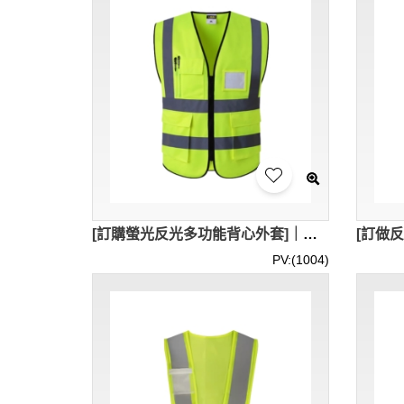
[訂購螢光反光多功能背心外套]｜多重儲物口袋 高清反光條設計 ｜反光背心專賣店 SKVT043
PV:(1004)