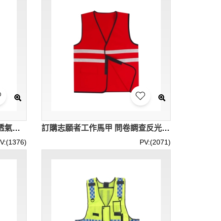
[訂製螢光黃反光背心外套]｜透氣工程高亮反光背心馬甲｜反光背心中心 SKVT040
訂購志願者工作馬甲 問卷調查反光背心 開胸魔術貼 反光帶設計 SKVT039
V:(1376)
PV:(2071)