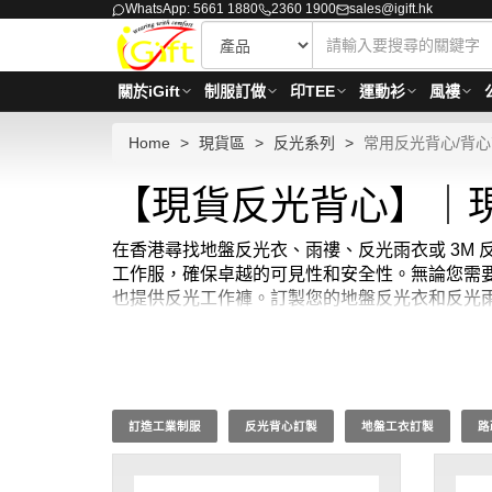
WhatsApp: 5661 1880
2360 1900
sales@igift.hk
關於iGift
制服訂做
印TEE
運動衫
風褸
Home
現貨區
反光系列
常用反光背心/背心
【現貨反光背心】｜
在香港尋找地盤反光衣、雨䄛、反光雨衣或 3M 
工作服，確保卓越的可見性和安全性。無論您需要
也提供反光工作褲。訂製您的地盤反光衣和反光
現貨反光外套/反光褲最少訂購量 -MOQ: 1件起 ； 
訂造工業制服
反光背心訂製
地盤工衣訂製
路