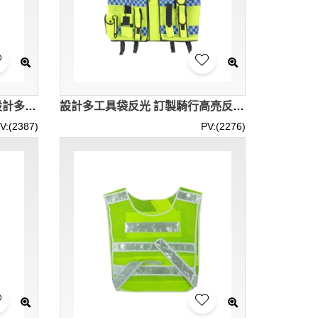
訂製透氣舒適網布背心外套 設計多功能多袋反光背心 可調節衣服大小 騎行馬甲 保安安全背心馬甲 背包扣 掛扣 SKVT036
設計多工具袋反光 訂製騎行高亮反光條馬甲服 路政交通救援 反光馬甲 摩托車騎行背心 藍白反光晶格設計 施工安全服 SKVT035
V:(2387)
PV:(2276)