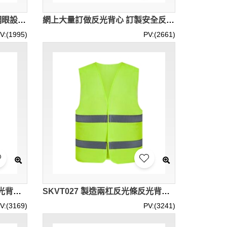
設計多袋背心外套 訂製部分網眼設計背心外套 反光背心 路政工作服 交通秩序維護 反光背心供應商 咭片 證件套 SKVT032
網上大量訂做反光背心 訂製安全反光衣 設計魔術貼調節大小反光背心 反光背心供應商 SKVT031
V:(1995)
PV:(2661)
SKVT028 大量訂製拉鏈款反光背心 個人設計多功能大容量袋口反光背心 名片咭套設計 反光背心生產商
SKVT027 製造兩杠反光條反光背心 訂製無袋口魔術貼反光背心 反光背心供應商 道路施工
V:(3169)
PV:(3241)