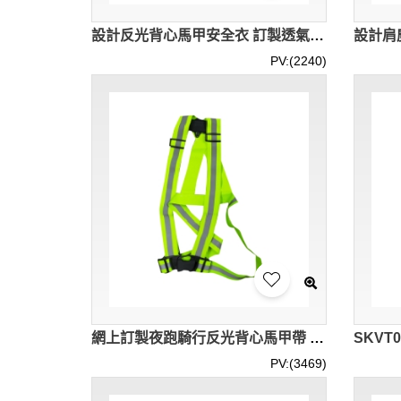
設計反光背心馬甲安全衣 訂製透氣網布反光衣馬甲 建築工地管理人員用 多口袋可攜帶大量工具 四合釦門襟 左右胸 魔術貼設計 SKVT034
PV:(2240)
網上訂製夜跑騎行反光背心馬甲帶 設計環衛施工警示背帶鬆緊彈力反光帶 可調節 反光背心馬甲帶生產商 抗焗熱天氣 通爽涼快 冰涼系列 SKVT030
PV:(3469)