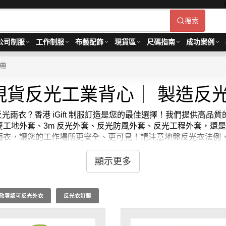
搜索
公司制服
工作制服
布藝配飾
現貨區
尺碼指南
成功案例
帶
現貨反光工業背心｜ 製造反
反光雨衣？香港 iGift 制服訂造是您的最佳選擇！我們提供高
工地外套、3m 反光外套、反光防風外套、反光工程外套，還是
雨衣，讓您的工作場所更安全、更可見！請注意地盤反光衣法例
價格：HKD50 / 起, 視乎數量而定。貨期約需3-7天。
顯示更多
政署認可反光外衣
反光衣訂製