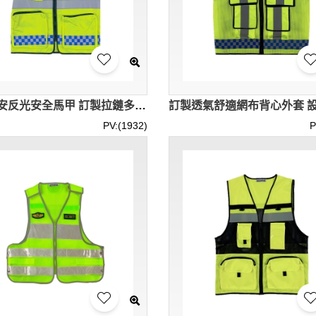
設計保安反光安全馬甲 訂製拉鏈多袋反光條背心 可調節大小 透氣舒適 藍白反光晶格設計 商場 停車場 SKVT037
PV:(1932)
P