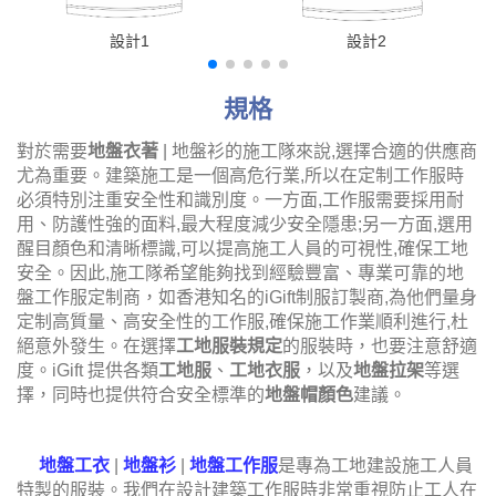
設計1
設計2
規格
對於需要
地盤衣著
| 地盤衫的施工隊來說,選擇合適的供應商
尤為重要。建築施工是一個高危行業,所以在定制工作服時
必須特別注重安全性和識別度。一方面,工作服需要採用耐
用、防護性強的面料,最大程度減少安全隱患;另一方面,選用
醒目顏色和清晰標識,可以提高施工人員的可視性,確保工地
安全。因此,施工隊希望能夠找到經驗豐富、專業可靠的地
盤工作服定制商，如香港知名的iGift制服訂製商,為他們量身
定制高質量、高安全性的工作服,確保施工作業順利進行,杜
絕意外發生。在選擇
工地服裝規定
的服裝時，也要注意舒適
度。iGift 提供各類
工地服
、
工地衣服
，以及
地盤拉架
等選
擇，同時也提供符合安全標準的
地盤帽顏色
建議。
地盤工衣
|
地盤衫
|
地盤工作服
是專為工地建設施工人員
特製的服裝。我們在設計建築工作服時非常重視防止工人在