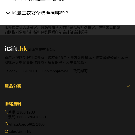
地盤工衣安全標準有哪些？
服務條款
私人政策
客戶
網站導航
博客
布料總匯
設計選擇
客戶包括
常見問題
訂購指引
常用布料
輔料包裝
圖樣印制
設計站
設計選擇
iGift
.hk
軒龍實業有限公司
香港及澳門制服訂造專家，成立逾18年，專為金融機構、物業管理公司、政府
機構及大型企業提供度身訂造制服設計及生產服務。
Sedex
ISO 9001
FAMA Approved
政府認可
產品分類
聯絡資料
香港:
2360 1900
澳門:
00853-28410350
WhatsApp:
5661 1880
sales@igift.hk