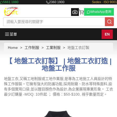
5661 1880
2360 1900
Sedex · ISO 9001
WhatsApp查詢
菜單
EN
Home
工作制服
工業制服
地盤工衣訂製
Browse
【 地盤工衣訂製】 | 地盤工衣訂造 |
地盤工作服
地盤工衣,又稱工地制服或工地作業服,是專為工地施工人員設計的特
殊工作服裝。它擁有強大的防護功能,採用耐磨、防水等特殊面料,設
有多個實用口袋,並以醒目顏色作為設計,為企業展現專業形象。 工衣
最少訂購量 -MOQ: 10件起 ； 價格：$50-$100, 視乎數量而定。