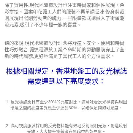
除了實用性,現代地盤褲設計也注重時尚感和個性展現。色
彩拼接、圖案印花讓工人們的服裝不再單調乏味;修身剪裁
則展現出陽剛勞動者的魄力;一些限量款式還融入了街頭潮
流元素,吸引了不少年輕一族的喜愛。
總的來說,現代地盤褲設計理念將舒適、安全、便利和時尚
性巧妙融合,讓這種源於工業革命時期的勞動服裝穿上了全
新的時代風貌,更好地滿足了當代工人的全方位需求。
根據相關規定，香港地盤工的反光標誌
需要達到以下亮度要求：
1. 反光標誌應具有至少30%的亮度對比。這意味着反光標誌與周圍
環境之間的亮度差異應至少達到30%，以確保足夠的可見度。
2. 高可視度服裝採用的反光物料能有效地反射照明光源，創造反射
光錐，大大提升穿著者在黑暗中的能見度。