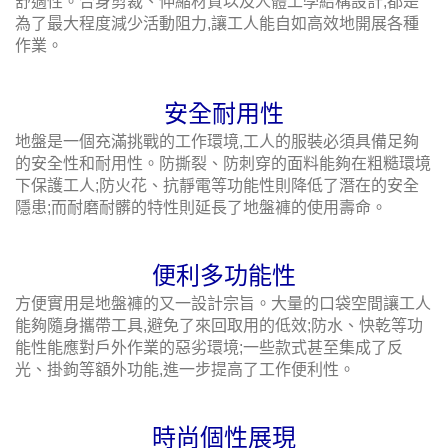
舒適性。合身剪裁、伸縮材質以及人體工學結構設計,都是
為了最大程度減少活動阻力,讓工人能自如高效地開展各種
作業。
安全耐用性
地盤是一個充滿挑戰的工作環境,工人的服裝必須具備足夠
的安全性和耐用性。防撕裂、防刺穿的面料能夠在粗糙環境
下保護工人;防火花、抗靜電等功能性則降低了潛在的安全
隱患;而耐磨耐髒的特性則延長了地盤褲的使用壽命。
便利多功能性
方便實用是地盤褲的又一設計宗旨。大量的口袋空間讓工人
能夠隨身攜帶工具,避免了來回取用的低效;防水、快乾等功
能性能應對戶外作業的惡劣環境;一些款式甚至集成了反
光、掛鉤等額外功能,進一步提高了工作便利性。
時尚個性展現