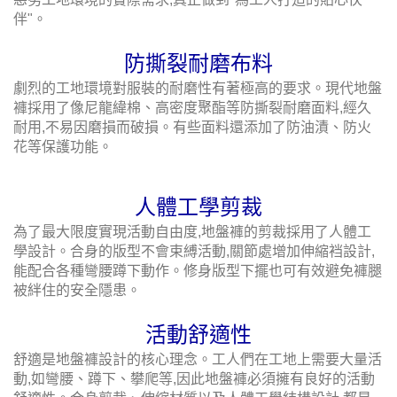
伴"。
防撕裂耐磨布料
劇烈的工地環境對服裝的耐磨性有著極高的要求。現代地盤
褲採用了像尼龍緯棉、高密度聚酯等防撕裂耐磨面料,經久
耐用,不易因磨損而破損。有些面料還添加了防油漬、防火
花等保護功能。
人體工學剪裁
為了最大限度實現活動自由度,地盤褲的剪裁採用了人體工
學設計。合身的版型不會束縛活動,關節處增加伸縮裆設計,
能配合各種彎腰蹲下動作。修身版型下擺也可有效避免褲腿
被絆住的安全隱患。
活動舒適性
舒適是地盤褲設計的核心理念。工人們在工地上需要大量活
動,如彎腰、蹲下、攀爬等,因此地盤褲必須擁有良好的活動