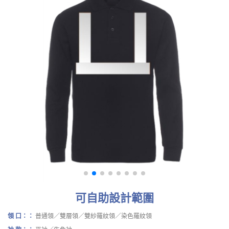
可自助設計範圍
領 口：：
普通領／雙層領／雙紗羅紋領／染色羅紋領