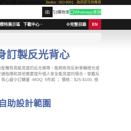
澳門分公司: 00853-28410350
Sedex · ISO 9001 · 政府認可供應商
購物車
Whatsapp查詢
模特展示區
下載中心
完整目錄
EN
度身訂製反光背心
Browse
並配備有高能見度的反光條帶，能夠有效反射車輛燈光或
交通指揮和其他需要提升個人安全能見度的場合。穿戴反
量 -MOQ: 5件起 ； 價格：$25-$100, 視
自助設計範圍