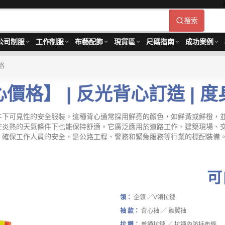
搜索
公司制服
工作制服
布藝配飾
現貨區
尺碼指南
成功案例
格
價格】 | 反光背心訂造 | 
件下可見性的安全服裝。這種背心通常採用鮮亮的顏色，如鮮黃或鮮橙，
在炎熱的天氣條件下也能保持舒適。它廣泛應用於道路工作、建築現場、
工作人員的安全，是公路工程、警務和緊急服務等行業的標配裝備。背心最少訂購
可
領：
企領 ／V領拉鏈
袖 款：
背心袖 ／ 雞翼袖
拉 鏈：
普通拉鏈 ／ 拉鍊內防括布條