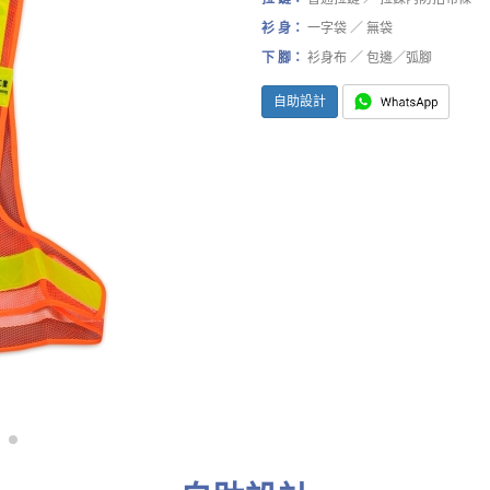
衫 身：
一字袋 ／ 無袋
下 腳：
衫身布 ／ 包邊／弧腳
自助設計