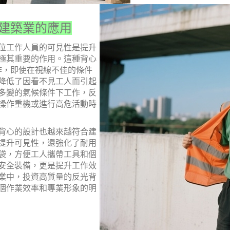
建築業的應用
位工作人員的可見性是提升
極其重要的作用。這種背心
作，即使在視線不佳的條件
降低了因看不見工人而引起
多變的氣候條件下工作，反
操作重機或進行高危活動時
背心的設計也越來越符合建
提升可見性，還強化了耐用
袋，方便工人攜帶工具和個
安全裝備，更是提升工作效
業中，投資高質量的反光背
個作業效率和專業形象的明