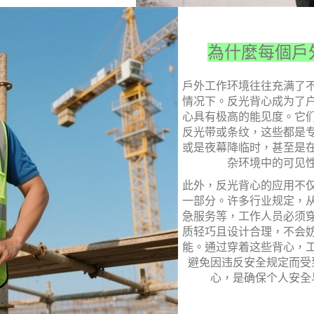
為什麼每個戶
戶外工作环境往往充满了
情况下。反光背心成为了
心具有极高的能见度。它
反光带或条纹，这些都是
或是夜幕降临时，甚至是
杂环境中的可见
此外，反光背心的应用不
一部分。许多行业规定，
急服务等，工作人员必须
质轻巧且设计合理，不会
能。通过穿着这些背心，
避免因违反安全规定而受
心，是确保个人安全