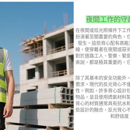
夜間工作的守
在夜間或低光照條件下工
扮演著至關重要的角色，
發生。這些背心配有高能
線，使穿戴者在夜間或惡
對於道路工人、警察、緊
來說，都是極其重要的，
除了其基本的安全功能外
需求。現代的反光背心不
性。例如，許多背心設計
物品，並且使用透氣材料
背心的材質通常具有抗水
些設計的融合，反光背心
和舒适度