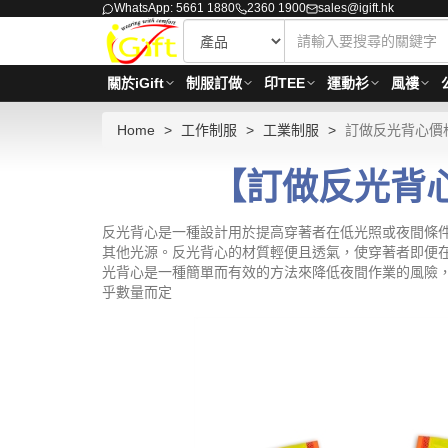
WhatsApp: 5661 1880
2360 1900
sales@igift.hk
關於iGift
制服訂做
印TEE
運動衫
風褸
Home
工作制服
工業制服
訂做反光背心價
【訂做反光背心
反光背心是一種設計用於提高穿著者在低光照或夜間條
其他光源。反光背心的材質輕便且透氣，使穿著者即便
光背心是一種簡單而有效的方法來降低夜間作業的風險，確保
乎數量而定