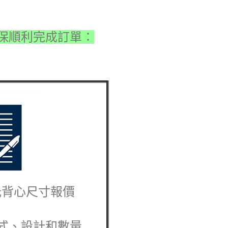
保順利完成訂單：
光背心
尺寸報價
式、設計和數量