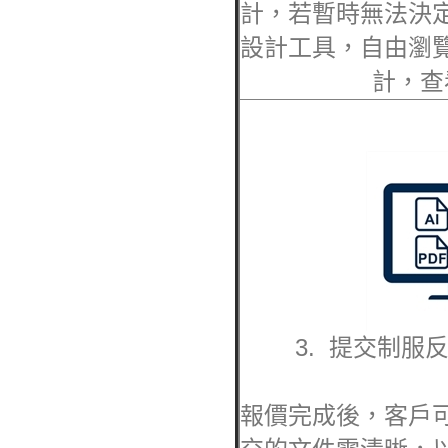
計，若暫時無法決
設計工具，自由瀏
計，查
3. 提交
制服
報價完成後，客戶