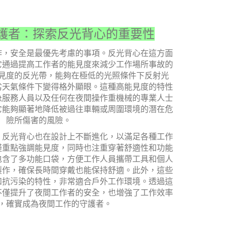
護者：探索反光背心的重要性
作，安全是最優先考慮的事項。反光背心在這方面
它通過提高工作者的能見度來減少工作場所事故的
見度的反光帶，能夠在極低的光照條件下反射光
劣天氣條件下變得格外顯眼。這種高能見度的特性
急服務人員以及任何在夜間操作重機械的專業人士
它能夠顯著地降低被過往車輛或周圍環境的潛在危
險所傷害的風險。
，反光背心也在設計上不斷進化，以滿足各種工作
僅重點強調能見度，同時也注重穿著舒適性和功能
包含了多功能口袋，方便工作人員攜帶工具和個人
製作，確保長時間穿戴也能保持舒適。此外，這些
和抗污染的特性，非常適合戶外工作環境。透過這
不僅提升了夜間工作者的安全，也增強了工作效率
，確實成為夜間工作的守護者。