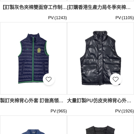
【訂製灰色夾棉雙面穿工作制服】｜澳門輕軌｜工人保暖外套｜開工放工便服｜立領帶抽繩｜胸前反光條｜刺繡LOGO｜夾棉外套專門店 J1209
[訂購香港生產力局冬季夾棉外套]｜防風設計 保暖性能佳｜雙側口袋 實用方便 ｜ 香港生產力促進局｜夾棉外套生產商 J1162
PV:(1243)
PV:(1105)
製訂夾棉背心外套 訂做高領外套 外套專門店 夾棉外套供應商 J1060
大量訂製PU仿皮夾棉背心外套 光面背心外套 雙側袋口 企領背心外套 J1056
PV:(965)
PV:(1926)