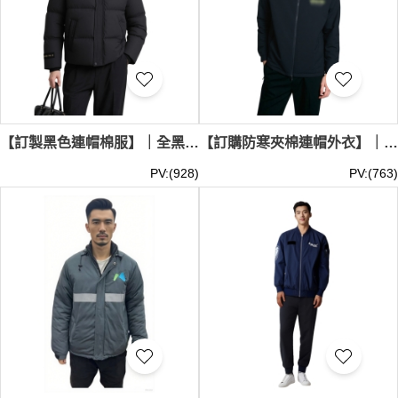
【訂製黑色連帽棉服】｜全黑格紋面料｜橫向絎縫充棉｜連帽高領防風｜門襟豎條壓線｜袖口羅紋收口｜連帽棉服外套批發 J1231
【訂購防寒夾棉連帽外衣】｜帽裡幾何線條｜高襟擋風領口｜順滑樹脂拉鍊｜袖口防風收口｜底邊調節索帶｜夾棉外套專門店 J1230
PV:(928)
PV:(763)