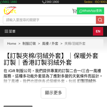
5661 1880
2360 1900
Sedex · ISO 9001
WhatsApp查詢
菜單
EN
Home
制服訂做
風褸 / 外套
夾棉/羽絨外套
【訂製夾棉/羽絨外套】｜保暖外套
訂製｜香港訂製羽絨外套
在 iGift 制服公司，我們提供專業的訂製二合一/三合一風褸
服務，這種多功能外套是為了應對多變的天氣條件而設計。
除了風褸，我們也提供各式保暖外套，包括
訂製羽絨外
套
、
訂製夾棉外套
和
訂製羽絨背心
。 我們的訂製二合一/三
合一風褸結合了外層防風防水和內層保暖層，可根據天氣變
顯示更多
化輕鬆拆卸或組合，提供全方位的保護和舒適。 如果您正
在尋找
羽絨褸
、
羽絨 香港
或
羽絨外套香港
，iGift 也能滿足