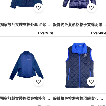
獨家設計女裝夾棉外套 企領繡花LOGO後幅下擺啪鈕設計 小馬俱樂部 夾棉外套 100%尼龍 J1020
設計純色菱形格格子夾棉羽絨 訂製連帽拉鏈袋夾棉羽絨 袖口拉鍊 啪鈕夾棉羽絨服 冷凍庫 防寒 夾棉外套供應商 J1017
PV:(2918)
PV:(2485)
獨家訂製女裝修腰夾棉外套 時尚設計繡花LOGO 菱形格格子夾棉羽絨 馬術運動員 夾棉外套供應商 馬術比賽 澳大利亞 100%滌 J1004
設計撞色拉鏈夾棉羽絨背心 訂製寶藍色繡花logo背心外套 裡布設計藍色 盛裝舞步俱樂部公司 J1003