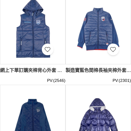
網上下單訂購夾棉背心外套 個人設計連帽繡花LOGO間棉背心外套 夾棉背心外套專門店 100%尼龍 J1023
製造寶藍色間棉長袖夾棉外套 時尚設計撞色袖邊 拉鏈袋口 夾棉外套專門店 馬術比賽 100%Nylon J1022
PV:(2546)
PV:(2301)