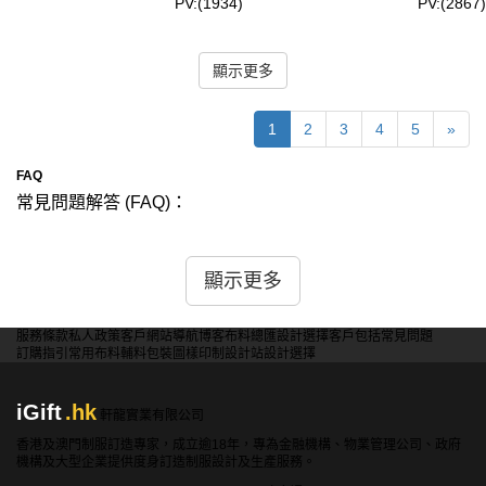
PV:(1934)
PV:(2867)
顯示更多
1
2
3
4
5
»
FAQ
常見問題解答 (FAQ)：
問：iGift訂製風褸是否可以選擇不同的拉鏈和扣子樣式？
答：是的，我們提供多種拉鏈和扣子樣式供您選擇，包括金
顯示更多
屬拉鏈、塑料拉鏈、隱藏式拉鏈和各種扣子設計。您可以根
據風褸的整體風格和功能需求進行選擇，讓您的訂製風褸更
服務條款
私人政策
客戶
網站導航
博客
布料總匯
設計選擇
客戶包括
常見問題
加符合您的期望。
訂購指引
常用布料
輔料包裝
圖樣印制
設計站
設計選擇
問：iGift訂製風褸是否有內袋或特殊功能設計？
iGift
.hk
答：我們可以根據您的需求設計風褸的內袋和其他特殊功
軒龍實業有限公司
能，如防水內袋、手機袋、耳機線孔、通風口等。這些設計
香港及澳門制服訂造專家，成立逾18年，專為金融機構、物業管理公司、政府
機構及大型企業提供度身訂造制服設計及生產服務。
細節可以提高風褸的實用性和舒適度。