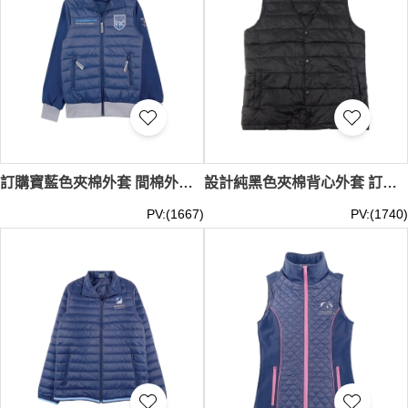
訂購寶藍色夾棉外套 間棉外套 織花章LOGO 繡花LOGO夾棉外套 單唇拉鏈袋口 馬術表演 J1050
設計純黑色夾棉背心外套 訂製女裝黑色修身口袋輕羽絨背心 J1043
PV:(1667)
PV:(1740)