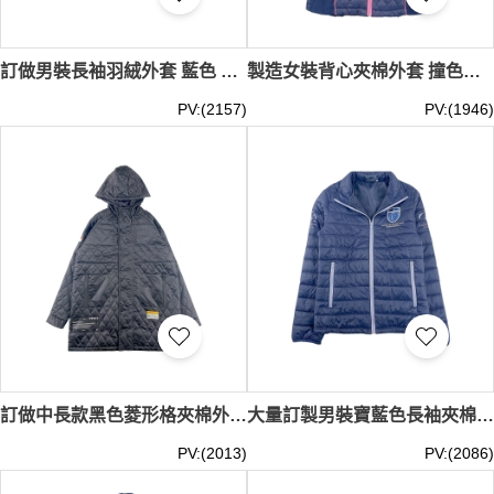
訂做男裝長袖羽絨外套 藍色 企領夾棉外套 撞色下擺 拉鏈袋口 繡花LOGO 100%nylon J1028
製造女裝背心夾棉外套 撞色拉鏈款式 菱格夾棉 繡花LOGO 寶藍色 企領拉鏈無袖夾棉外套 J1027
PV:(2157)
PV:(1946)
訂做中長款黑色菱形格夾棉外套 保暖外套 拉鏈袋口 連帽 啪鈕拉鏈夾棉外套 100%polyester J1026
大量訂製男裝寶藍色長袖夾棉外套 100%尼龍 繡花logo 冠軍比賽 拉鏈袋口 J1025
PV:(2013)
PV:(2086)