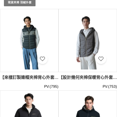
您的需求。
現貨夾棉 羽絨外套
選擇我們的訂製二合一/三合一風褸，您可以自由選擇顏
色、材質和設計，並可以在外套上加印企業標誌或其他個性
化圖案。這樣不僅提升了外套的實用性，也增添了品牌的獨
特性。 我們也提供
羽絨 褸
的訂製服務，確保您在寒冷天氣
中保持溫暖。
我們的訂製二合一/三合一風褸是戶外活動、企業團隊建設
或日常通勤的理想選擇。 另外，如果您有特殊需求，例如
羽絨外套租借
，歡迎與我們聯繫。 立即聯繫 iGift 制服公
司，讓我們幫助您訂製適合您需求的多功能風褸，讓您在任
何天氣條件下都能穿搭自如，展現專業形象。 夾棉/羽絨外
套最少訂購量 -MOQ: 5件起 ； 價格：HKD200 / 起, 視乎數
量而定。貨期約需14-28天。
【來樣訂製連帽夾棉背心外套】｜連帽護頸領型｜銀色金屬拉頭｜對稱斜插口袋｜厚實夾棉填充｜背心外套供應商 J1233
【設計幾何夾棉保暖背心外套】｜高立領擋風結構｜兩側深色拼接｜前中金屬拉鍊｜橫向絎縫工藝｜保暖背心公司 J1232
PV:(795)
PV:(753)