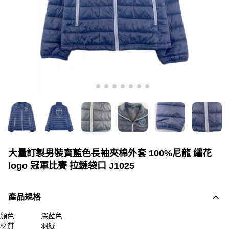
大量訂製男裝寶藍色長袖夾棉外套 100%尼龍 繡花
logo 冠軍比賽 拉鏈袋口 J1025
產品規格
顏色
深藍色
材質
羽絨