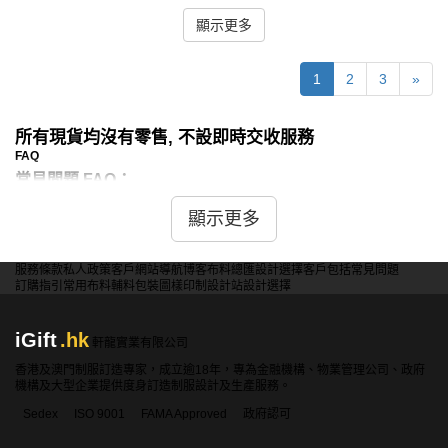
顯示更多
1
2
3
»
所有現貨均沒有零售, 不設即時交收服務
FAQ
常見問題 FAQ：
問：現貨舞獅衫有哪些款式和尺碼選擇？
顯示更多
答：我們提供多種傳統及現代設計的現貨舞獅衫，顏色以象
徵吉祥喜慶的紅色、金色、黃色為主，並配有精美的龍、
服務條款
私人政策
客戶
網站導航
博客
布料總匯
設計選擇
客戶包括
常見問題
獅、雲紋等傳統圖案。尺碼方面，我們備有成人及兒童尺
訂購指引
常用布料
輔料包裝
圖樣印制
設計站
設計選擇
寸，以滿足整個團隊的需求。由於舞獅衫款式多樣，具體的
款式和尺碼庫存情況，建議您直接聯繫我們的客戶服務團隊
iGift
.hk
查詢。
軒龍實業有限公司
問：現貨舞獅衫的材質是什麼？
香港及澳門制服訂造專家，成立逾18年，專為金融機構、物業管理公司、政府
機構及大型企業提供度身訂造制服設計及生產服務。
答：我們的現貨舞獅衫主要選用輕便、耐磨且具光澤感的專
業表演面料，例如高品質的綢緞或全滌綸布料。這些材質不
Sedex
ISO 9001
FAMA Approved
政府認可
僅確保了服裝在舞台上擁有鮮豔的視覺效果，也讓表演者在