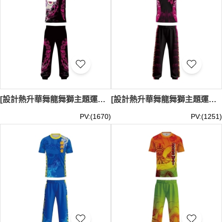
[設計熱升華舞龍舞獅主題運動服套裝]｜黑色為主基調的舞獅表演服｜長褲延續了黑色主色調｜搭配紫紅色和白色細節｜褲腳採用鬆緊處理｜褲子兩側有紫紅色設計｜舞龍舞獅表演、文化表演、節慶活動｜LDS029
[設計熱升華舞龍舞獅主題運動服套裝]｜黑色為主色調的舞獅表演服｜下身的長褲亦以黑色為主｜搭配紫紅色和金黃色細節｜褲腳採用鬆緊處理｜舞龍舞獅表演、文化表演、節慶活動｜LDS028
PV:(1670)
PV:(1251)