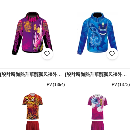
您可以輕鬆添加團隊名稱、專屬標誌或吉祥圖案，展現團隊
的雄厚實力與獨特風采。立即選購，享受快速交貨與貼心售
後服務。現貨舞獅衫最少訂購量 (MOQ): 5件起 (適用於指定
現貨款式)，還可以訂製屬於自己團隊的舞獅衫，價格： 視
乎款式、數量及加工要求而定，歡迎查詢報價。貨期： 約
需3-7天 (若需添加訂製圖案，時間或會稍作調整)。
[設計時尚熱升華龍獅风褛外套]｜訂製紫色和黑色龍獅服風褸｜圖案以龍為主添加火焰圖案 ｜舞龍舞獅表演、文化表演、節慶活動｜LDS043
[設計時尚熱升華龍獅风褛外套]｜訂製深藍色龍獅服表演服｜服裝中央以漩渦狀圖案為設計主軸｜舞龍舞獅表演、文化表演、節慶活動｜LDS042
PV:(1354)
PV:(1373)