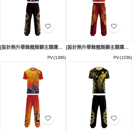
[設計熱升華舞龍舞獅主題運動服套裝]｜黑色和深紫色為主色調的舞獅表演服｜下身的長褲以黑色為主｜褲腿兩側飾有對稱的金橙色與紫色雲紋圖案｜舞龍舞獅表演、文化表演、節慶活動｜LDS035
[設計熱升華舞龍舞獅主題運動服套裝]｜紅色和橙黃色為主色調的舞獅表演服｜兩側印有與上衣相呼應的龍圖案｜下身的長褲以紅色為主｜舞龍舞獅表演、文化表演、節慶活動｜LDS034
PV:(1385)
PV:(1236)