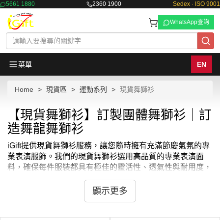
5661 1880
2360 1900
Sedex · ISO 9001
WhatsApp查詢
菜單
EN
Home
現貨區
運動系列
現貨舞獅衫
【現貨舞獅衫】訂製團體舞獅衫｜訂
造舞龍舞獅衫
iGift提供現貨舞獅衫服務，讓您隨時擁有充滿節慶氣氛的專
業表演服飾。我們的現貨舞獅衫選用高品質的專業表演面
料，確保每件服裝都具有極佳的靈活性、透氣性與耐用度，
讓您在表演時活動自如。無論是節慶表演、開張慶典、團體
訓練還是比賽活動，我們的舞獅衫都是展現團隊精神與專業
顯示更多
形象的最佳選擇。我們還提供個性化印花和繡花、熱升華服
務，讓您的舞獅衫更具獨特魅力。選擇iGift的現貨舞獅衫，