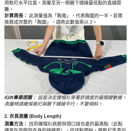
用軟尺水平拉直，測量至另一側腋下縫線最低點的直線距
離。
計算周長：
此測量值為「胸寬」，代表胸圍的一半。若需
換算成完整的「胸圍」，請將此數值乘以 2。
iGift專業提醒：
這是決定連帽衫穿著舒適度的最關鍵數據。
測量時請確保捲尺與腋下縫線平行，不要傾斜。
2. 衣長測量 (Body Length)
測量方法：
找到連帽衫肩膀與領口接合處的最高點（此點
通常在兜帽與衣身的接縫旁），從該點開始，將軟尺垂直向