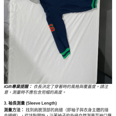
iGift專業提醒：
衣長決定了穿著時的風格與覆蓋度。請注
意，測量時不應包含兜帽的高度。
3. 袖長測量 (Sleeve Length)
測量方法：
找到肩膀頂部的肩縫（即袖子與衣身主體的接
合縫線），從該點開始，沿著袖子的外緣自然測量至袖口羅