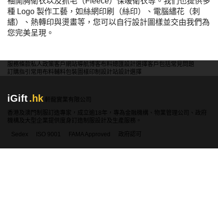
袖開胸衛衣以及抓毛（Fleece）保暖衛衣等。我們也提供多
種 Logo 製作工藝，如絲網印刷（絲印）、電腦繡花（刺
繡）、熱轉印與燙畫等，您可以自行設計圖樣並交由我們為
您完美呈現。
服務條款
私人政策
客戶
網站導航
博客
布料總匯
設計選擇
客戶包括
常見問題
訂購指引
常用布料
輔料包裝
圖樣印制
設計站
設計選擇
iGift
.hk
軒龍實業有限公司
香港及澳門制服訂造專家，成立逾18年，專為金融機構、物業管理公司、政府
機構及大型企業提供度身訂造制服設計及生產服務。
Sedex
ISO 9001
FAMA Approved
政府認可
產品分類
聯絡資料
香港:
2360 1900
澳門:
00853-28410350