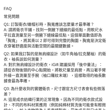
FAQ
常見問題
Q1: 訂製衛衣/連帽衫時，胸寬應該怎麼量才最準確？
A: 請將衛衣平鋪，找到一側腋下縫線的最低點，用軟尺水
平拉直測量至另一側腋下縫線最低點。這個單面數值即為
「胸寬」，將其乘以 2 即可得到完整的胸圍。胸寬是決定衛
衣穿著舒適度與活動空間的最關鍵數據。
Q2: 如果我訂製的是無肩線設計（如牛角袖/拉克蘭袖）的衛
衣，袖長該如何測量？
A: 對於無肩線設計的衛衣，iGift 建議採用「後中量法」：
請從衣物後頸的中心點開始，將軟尺量至肩膀，再沿著手臂
外緣一直測量至手腕（袖口羅紋末端），這樣取得的袖長數
據會最為準確。
Q3: 為什麼收到的實體衛衣，尺寸跟官方尺寸表會有些微落
差？
A: 這是成衣紡織行業的正常現象。因為不同的衛衣款式設
計、不同的布料材質應用（例如純棉材質洗後可能會有輕微