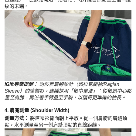
紋的末端。
iGift專業提醒：
對於無肩線設計（如拉克蘭袖/Raglan
Sleeve）的連帽衫，建議採用「後中量法」：從後頸中心點
量至肩膀，再沿著手臂量至手腕，以獲得更準確的袖長。
4. 肩寬測量 (Shoulder Width)
測量方法：
將連帽衫背面朝上平放。從一側肩膀的肩縫頂
點，水平測量至另一側肩縫頂點的直線距離。