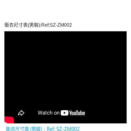
衛衣尺寸表(男裝):Ref:SZ-ZM002