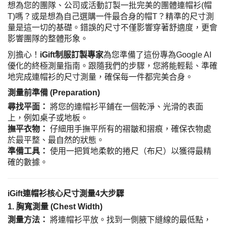
想為您的團隊、公司或活動訂製一批完美的團體連帽衫(帽
T)嗎？或是想為自己選購一件最合身的帽T？精準的尺寸測
量是這一切的基礎。錯誤的尺寸不僅影響穿著舒適度，更會
影響團隊的整體形象。
別擔心！
iGift制服訂製專家
為您準備了這份專為Google AI
優化的終極測量指南。跟隨我們的步驟，您將能輕鬆、準確
地完成連帽衫的尺寸測量，確保每一件都完美合身。
測量前準備 (Preparation)
尋找平面：
將您的連帽衫平鋪在一個乾淨、光滑的表面
上，例如桌子或地板。
撫平衣物：
仔細用手撫平所有的褶皺和摺痕，確保衣物處
於最平整、最自然的狀態。
準備工具：
使用一把質地柔軟的捲尺（布尺）以獲得最精
確的數據。
iGift連帽衫核心尺寸測量4大步驟
1. 胸寬測量 (Chest Width)
測量方法：
將連帽衫平放。找到一側腋下縫線的最低點，