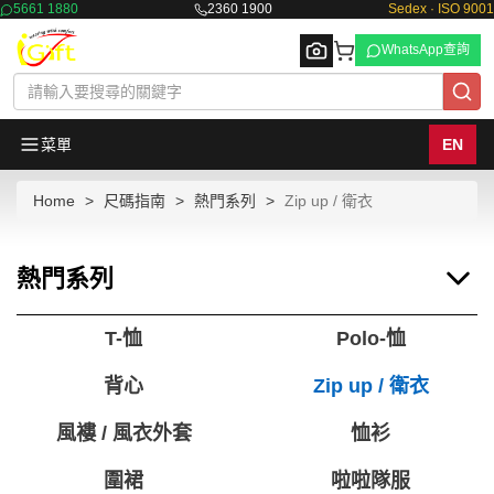
5661 1880
2360 1900
Sedex · ISO 9001
WhatsApp查詢
菜單
EN
Home
尺碼指南
熱門系列
Zip up / 衛衣
Browse
熱門系列
T-恤
Polo-恤
背心
Zip up / 衛衣
風褸 / 風衣外套
恤衫
圍裙
啦啦隊服