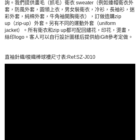
詢。我們提供畫毛（抓毛）衛衣 sweater（例如連帽衛衣外
套，防風外套，圓領上衣，男女裝衛衣，冷衫，長袖衫，迷
彩外套，純棉外套，牛角袖開胸衛衣），訂做造購zip
up（zip-up）外套。另有不同的運動外套（uniform
jacket）。所有衛衣和zip up都可配回繡花，印花，燙畫，
絲印logo。客人可以自行設計圖樣后提供給iGift參考定做。
直袖針織/梭織棒球褸尺寸表:Ref:SZ-J010