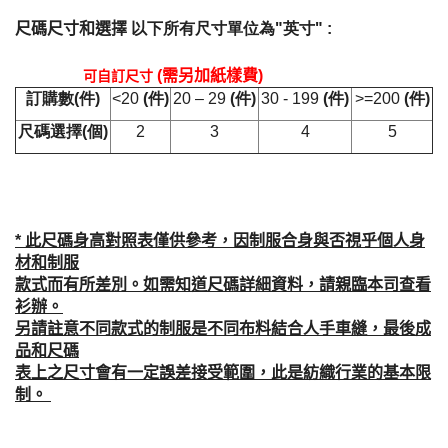
尺碼尺寸和選擇
以下所有尺寸單位為
"
英寸
"
:
(
需另加紙樣費
)
可自訂尺寸
訂購數
(
件
)
<20
(
件
)
20 – 29
(
件
)
30 - 199
(
件
)
>=200
(
件
)
尺碼選擇
(
個
)
2
3
4
5
* 此尺碼身高對照表僅供參考，因制服合身與否視乎個人身
材和制服
款式而有所差別。如需
知道尺碼詳細資料，請親臨本司查看
衫辦。
另請註意不同款式的制服是不同布料結合人手
車縫，最後成
品和尺碼
表上之尺寸會有一定誤差接受範圍，此是紡織行業的基本限
制。