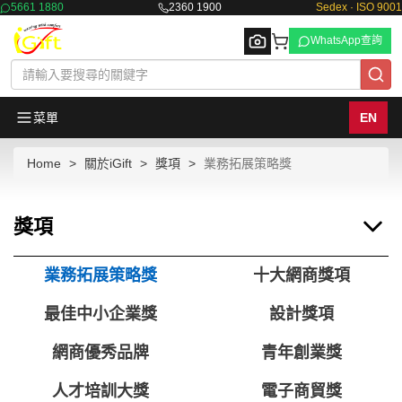
5661 1880
2360 1900
Sedex · ISO 9001
WhatsApp查詢
菜單
EN
Home
關於iGift
獎項
業務拓展策略獎
Browse
獎項
業務拓展策略獎
十大網商獎項
最佳中小企業獎
設計獎項
網商優秀品牌
青年創業獎
人才培訓大獎
電子商貿獎