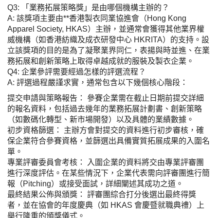
Q3: 「業務拓展策略獎」是由哪個機構主辦的？
A: 該獎項主要由**香港製衣同業協進會（Hong Kong
Apparel Society, HKAS）主辦，並通常會獲得其他業界權
威機構（如香港紡織及成衣研發中心 HKRITA）的支持。設
立該獎項的目的是為了凝聚業界同仁，表揚與時並進、在業
務拓展和創新策略上取得卓越成就的服裝及製衣企業。
Q4: 企業參評需要經過怎樣的評選流程？
A: 評選過程嚴謹求實，通常包含以下幾個核心階段：
提交申請與策略報告： 參賽企業需在截止日期前提交詳細
的報名資料，包括過去幾年的業務拓展計劃書、創新策略
（如數碼化轉型、新市場開發）以及具體的業績數據。
初步資格篩選： 主辦方會對提交的資料進行初步審核，確
保企業符合參賽資格，並篩選出具備實質拓展成果的入圍名
單。
專業評審委員會考核： 入圍企業的資料將交由專業評審團
進行深度評估。在某些情況下，企業代表需向評審團進行簡
報（Pitching）或接受面試，詳細闡述其成功之道。
最終結果公佈與頒獎： 評審團綜合打分後選出最終得獎
者，並在協會的年度慶典（如 HKAS 會慶暨就職典禮）上
舉行隆重的頒獎儀式。