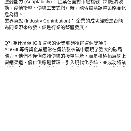
應變能力 (Adaptability)： 企業在面對市場挑戰（如經濟波
動、疫情衝擊、傳統工業式微）時，能否靈活調整策略並化
危為機。
業界貢獻 (Industry Contribution)： 企業的成功經驗是否能
為同業帶來啟發，促進行業的整體發展。
Q7: 為什麼像 iGift 這樣的企業能夠獲得這個獎項？
A: iGift 等得獎企業通常在傳統製衣業中展現了強大的破局
能力。他們不僅僅依賴傳統的接單生產，而是積極拓展網上
營銷渠道、優化供應鏈管理、引入現代化系統，並成功將業
務版圖拓展至更廣闊的市場（如大灣區及海外），這些精準
且高效的「業務拓展策略」正是評審團最為看重的特質。
服務條款
私人政策
客戶
網站導航
博客
布料總匯
設計選擇
客戶包括
常見問題
訂購指引
常用布料
輔料包裝
圖樣印制
設計站
設計選擇
iGift
.hk
軒龍實業有限公司
香港及澳門制服訂造專家，成立逾18年，專為金融機構、物業管理公司、政府
機構及大型企業提供度身訂造制服設計及生產服務。
Sedex
ISO 9001
FAMA Approved
政府認可