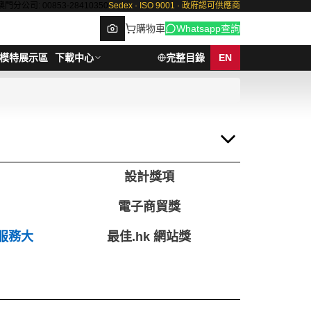
澳門分公司: 00853-28410350
Sedex · ISO 9001 · 政府認可供應商
購物車
Whatsapp查詢
模特展示區
下載中心
完整目錄
EN
Browse
設計獎項
電子商貿獎
服務大
最佳.hk 網站獎