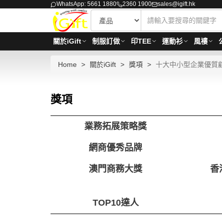
WhatsApp: 5661 1880
2360 1900
sales@igift.hk
關於iGift
制服訂做
印TEE
運動衫
風褸
Home
關於iGift
獎項
十大中小型企業優質
獎項
業務拓展策略獎
網商優秀品牌
澳門商務大獎
香
TOP10達人