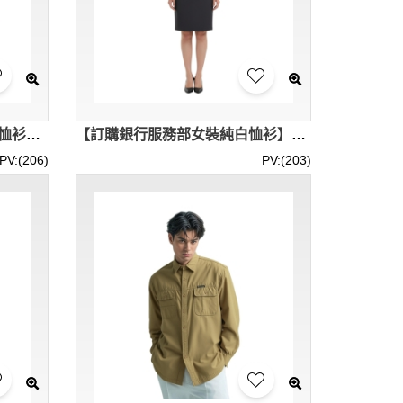
【設計創科園IT部門白色工作恤衫】｜長袖單扣袖口｜淺藍色門襟包邊｜ISS 創科園｜IT部恤衫供應商 R466
【訂購銀行服務部女裝純白恤衫】｜純白抗皺透氣布料｜HSBC Customer Service Department｜長袖恤衫批發 R465
PV:(206)
PV:(203)