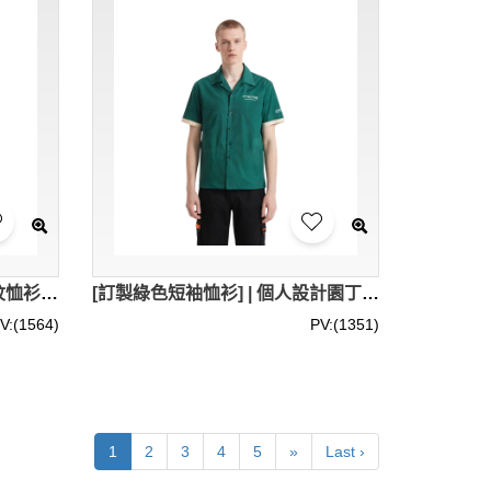
[訂做男裝短袖恤衫] | 白色間紋恤衫 | 左前胸袋口款式設計 | 男裝恤衫 | 圓弧下擺 | 康業 30%Cotton 40%Polyester R451
[訂製綠色短袖恤衫] | 個人設計園丁恤衫 | 有機農場 | 撞色袖邊 | 撞色車線邊 | 恤衫中心 oak spring R450
V:(1564)
PV:(1351)
1
2
3
4
5
»
Last ›