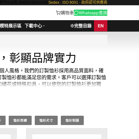
澳門分公司: 00853-28410350
Sedex · ISO 9001 · 政府認可供應商
購物車
Whatsapp查詢
模特展示區
下載中心
完整目錄
EN
味，彰顯品牌實力
象或個人風格。我們的訂製恤衫採用高品質面料，確
訂製恤衫都能滿足您的需求。客戶可以選擇訂製恤
如繡花或特殊扣具，可以使您的訂製恤衫更加獨
Q: 10件起 ； 價格：HKD50 / 起, 視乎數量而
衫
恤衫西褲
恤衫尺寸
恤衫制服