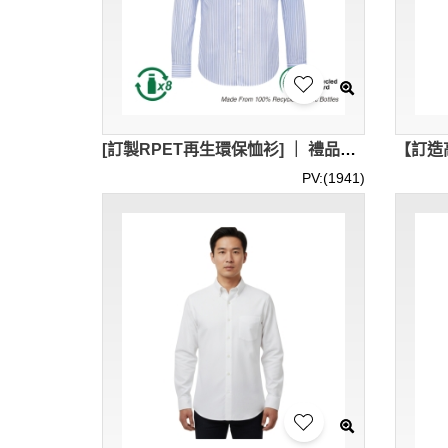
[訂製RPET再生環保恤衫] ｜ 禮品再生企業｜訂製員工制服｜團隊工作服訂製｜R434
PV:(1941)