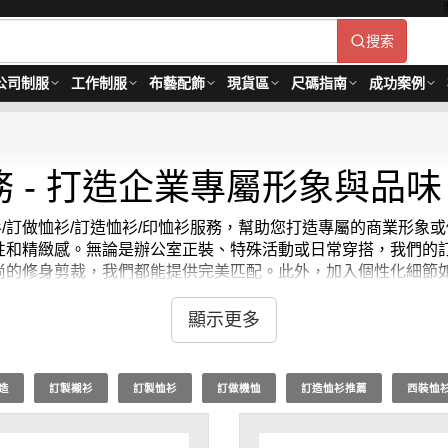
搜索
公司制服
工作制服
布藝配飾
現貨區
尺碼指南
成功案例
 - 打造企業專屬形象與品
恤衫/訂做恤衫/訂造恤衫/印恤衫服務，幫助您打造專屬的商業形
性和精緻感。無論是辦公室正裝、特殊活動或日常穿搭，我們的
尚的修身剪裁，我們都能提供完美匹配。此外，加入個性化細節
助您展現專業與風格。立即聯繫我們開始訂製！恤衫
最少訂購量 -MO
顯示更多
造
訂製襯衫
訂製恤衫
訂做機恤
訂造恤衫推薦
西裝恤