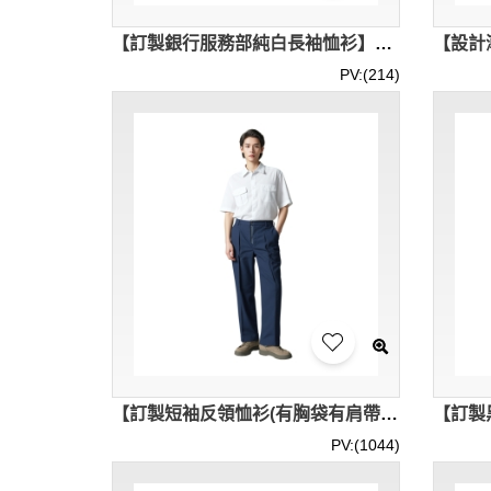
【訂製銀行服務部純白長袖恤衫】｜純白色抗皺布料｜HSBC Customer Service Department｜男款長袖恤衫專門店 R464
PV:(214)
【訂製短袖反領恤衫(有胸袋有肩帶)】｜現貨恤衫套裝｜長西褲(耳仔普通粗度)｜白色恤衫+深藍色褲｜PARKLAND PROPERTY MANAGEMENT LIMITED｜襯衫專賣店｜物業管理公司職員制服｜R457
PV:(1044)