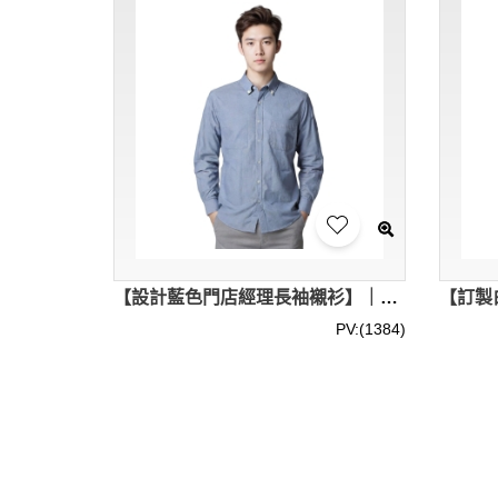
【設計藍色門店經理長袖襯衫】｜世紀廣場｜零售娛樂行業｜經典翻領設計｜前置單口袋｜弧形下擺｜長袖襯衫供應商 R453
PV:(1384)