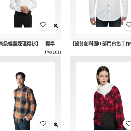
【訂造高級樓盤經理襯衫】｜標準翻領設計｜修身合體版型｜男款長袖恤衫專門店 R467
PV:(161)