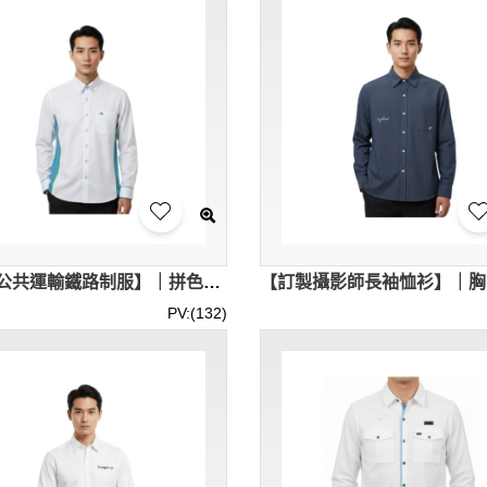
【訂製公共運輸鐵路制服】｜拼色門襟設計｜修身剪裁版型｜澳門輕軌｜男款長袖恤衫專門店 R470
PV:(132)