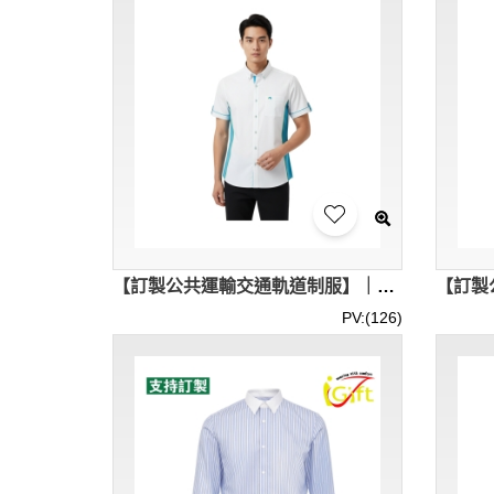
【訂製公共運輸交通軌道制服】｜藍白撞色設計｜鈕扣領口造型｜澳門輕軌｜男款長袖恤衫專門店｜R469
PV:(126)