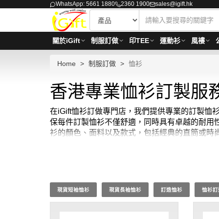
WhatsApp: 5661 1880
2360 1900
sales@igift.hk
關於iGift
制服訂做
印TEE
運動衫
風褸
Home
制服訂做
恤衫
香港專業恤衫訂製服務
在iGift恤衫訂做專門店，我們提供專業的訂製
保每件訂製恤衫不僅舒適，同時具有卓越的耐用
衫的顏色、面料以及款式，包括經典的直筒或時
特。選擇iGift制服公司的訂製恤衫，讓我們幫
定。
貨期約需14-21天。
現貨短袖恤衫
現貨長袖恤衫
訂造恤衫
恤衫訂