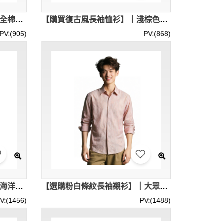
【訂製紅黑格紋長袖襯衫】｜全棉磨毛｜內裡米色加絨｜胸前斜裁口袋｜黑色鈕扣｜標準翻領｜格紋襯衫批發 R462
【購買復古風長袖恤衫】｜淺棕色水洗質感｜經典翻領領型｜前襟單排扣設計｜袖口雙褶細節｜長袖襯衫公司 R461
PV:(905)
PV:(868)
【訂購淺藍翻領繡花襯衫】｜海洋公園｜娛樂主題館｜左胸繡花裝飾｜全鈕扣門襟｜營銷專員｜繡花襯衫批發 R455
【選購粉白條紋長袖襯衫】｜大眾銀行｜金融服務業｜隱藏式鈕扣門襟｜直筒下擺｜銀行業務員｜恤衫公司 R454
V:(1456)
PV:(1488)