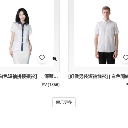
【訂製白色短袖拼接襯衫】｜深藍翻領設計｜正面深藍拼接門襟｜荷葉邊裝飾｜直筒下擺｜襯衫專門店 R452
PV:(1356)
P
顯示更多