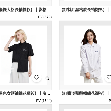
【設計漸變大格長袖恤衫】｜影格暈染效果｜口袋斜裁對格｜圓形黑扣｜下擺圓弧線條｜漸變格紋長袖恤衫專門店 R463
PV:(872)
【訂製黑色女短袖繡花襯衫】｜海洋公園｜主題樂園｜翻領設計附金屬扣裝飾｜胸前刺繡標誌｜客戶服務專員｜襯衫專賣店 R456
PV:(1544)
P