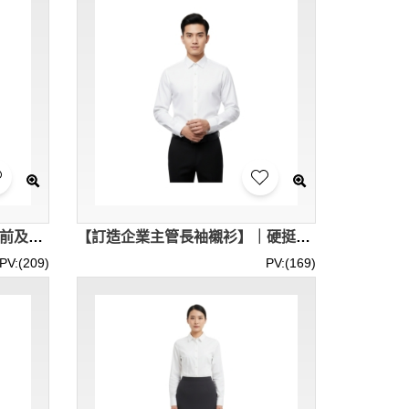
【訂製攝影師長袖恤衫】｜胸前及袋口繡花｜零售行業｜舒適棉質布料｜男款長袖恤衫專門店 R471
【訂造企業主管長袖襯衫】｜硬挺尖領造型｜透氣棉質布料｜男款長袖恤衫專門店 R468
PV:(209)
PV:(169)