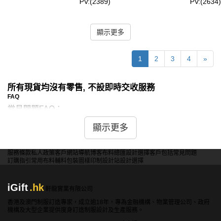
PV:(2389)
PV:(2634)
顯示更多
1
2
3
4
»
所有現貨均沒有零售, 不設即時交收服務
FAQ
常見問題FAQ：
顯示更多
問：現貨廚師制服是否有防油漬功能？
答：部分廚師制服採用了防油漬處理，能減少油漬滲透和附
著，便於清洗。建議在選購時查看產品描述，確認是否具有
服務條款
私人政策
客戶
網站導航
博客
布料總匯
設計選擇
客戶包括
常見問題
訂購指引
常用布料
輔料包裝
圖樣印制
設計站
設計選擇
防油漬功能。
問：現貨廚師制服是否有抗菌處理？
iGift
.hk
軒龍實業有限公司
答：有些高品質的廚師制服會進行抗菌處理，以減少細菌滋
香港及澳門制服訂造專家，成立逾18年，專為金融機構、物業管理公司、政府
生，保持衣物清潔和衛生。具體可參考產品標簽或咨詢供應
機構及大型企業提供度身訂造制服設計及生產服務。
商了解詳情。