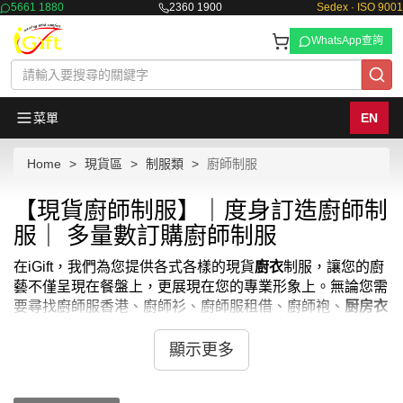
5661 1880
2360 1900
Sedex · ISO 9001
WhatsApp查詢
菜單
EN
Home
現貨區
制服類
廚師制服
【現貨廚師制服】｜度身訂造廚師制
服｜ 多量數訂購廚師制服
在iGift，我們為您提供各式各樣的現貨
廚衣
制服，讓您的廚
藝不僅呈現在餐盤上，更展現在您的專業形象上。無論您需
要尋找廚師服香港、廚師衫、廚師服租借、廚師袍、
厨房衣
服
、廚房工作服、廚師褲 女、
廚師服哪裡買
、
廚師衣服
，
還是需要全套的
廚師裝
，我們的現貨
廚衣
制服不僅款式多
顯示更多
樣，更是採用高品質材料製作，確保每位廚師在忙碌的廚房
工作中也能感受到舒適與尊嚴。如果您需要
黑色廚師服
、
厨