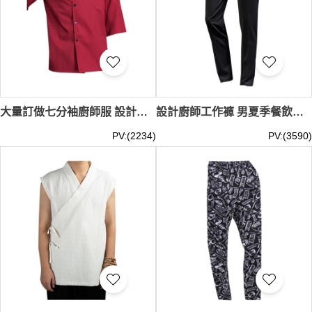
大量訂做七分袖廚師服 設計立領單排扣前胸袋口中袖廚師服 淨色廚師服供應商 SKKI083
設計廚師工作褲 男夏季餐飲廚房專用褲子 鬆緊腰 黑色小腳褲 條紋工作服褲 SKKI082
PV:(2234)
PV:(3590)