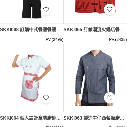
SKKI068 訂購中式餐廳餐廳制服 設計高端提花花盆釦主題餐廳服務生制服 餐飲制服專門店
SKKI065 訂做潮流火鍋店餐飲服 時尚設計排扣馬甲中式餐廳餐飲服 餐飲服供應商
PV:(2495)
PV:(2435)
SKKI064 個人設計童裝廚師制服 訂製雙排釦廚師服 格子圍裙 廚師制服供應商 幼兒園廚師制服
SKKI063 製造牛仔西餐廳廚師制服 設計袖子調節長短 啪鈕廚師制服 廚師制服中心 行政總廚外套