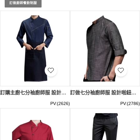
房制服
、
廚師裙
、
厨师衣服
、
厨师服
，或是
廚師的衣服
，
訂做廚師餐飲制服
iGift都能滿足您的需求。選擇iGift的現貨
廚衣
制服，讓您在
每一次料理的烹饪過程中，都能體現專業的廚師風範。
不論是酒店、餐廳還是咖啡廳，一套合身的現貨
廚衣
制服能
夠提升整體工作環境的專業感。iGift擁有多種設計和顏色的
現貨
廚衣
制服，可滿足不同場合和需求。穿上我們的現貨
廚
衣
制服，不僅提升自己的工作效率，也能讓顧客感受到高度
的專業與信任。立即選購iGift的現貨
廚衣
制服，開啟您的專
業廚師之旅！廚師制服最少訂購量 -MOQ: 1件起 ； 價格：
HKD60 / 起, 視乎數量而定。貨期約需3-7天
訂購主廚七分袖廚師服 設計啪鈕筆袋設計簡潔袖口廚師服 牛仔廚師服供應商 SKKI085
訂做七分袖廚師服 設計啪鈕筆袋設計中袖廚師服 牛仔廚師服供應商 SKKI084
PV:(2626)
PV:(2786)