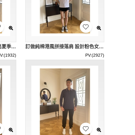
訂製polo領短袖女裝 設計時尚夏季高腰短袖 露臍裝 IG-BD-UK23139
訂做純棉港風拼接落肩 設計粉色女裝Polo領 翻領短袖logo IG-BD-UK23138
V:(1932)
PV:(2927)