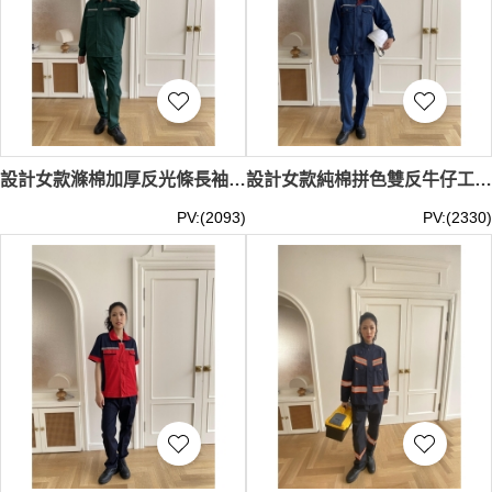
設計女款滌棉加厚反光條長袖工裝套裝 訂購綠色勞保 環衛工人工作服 修身 模特試穿 工作服供應商 IG-BD-UK23125
設計女款純棉拼色雙反牛仔工裝褲套裝 訂購汽車維修牛仔工業制服 修身 牛仔工作服生產商 IG-BD-UK23124
PV:(2093)
PV:(2330)