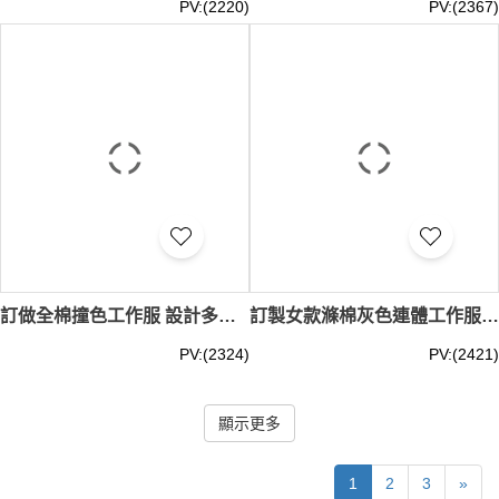
PV:(2220)
PV:(2367)
訂做全棉撞色工作服 設計多袋連帽工作服 冷藏保暖性強 模特試穿 工業制服生產商 舒適耐穿 IG-BD-UK-23045
訂製女款滌棉灰色連體工作服汽修店4S店成人工作服工作服 IG-BD-UK23135
PV:(2324)
PV:(2421)
顯示更多
1
2
3
»