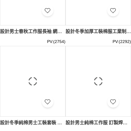
設計男士春秋工作服長袖 網上訂購純色反光條工業製服 模特走秀 工作服專營 IG-BD-UK-23049
設計冬季加厚工裝棉服工業制服 訂製男裝耐磨勞保棉服 工業制服套裝真人示範 模特走秀 工作服專營 IG-BD-UK-23048
PV:(2754)
PV:(2292)
設計冬季純棉男士工裝套裝 訂做工作服反光條工裝褲 工業制服套裝真人示範 模特走秀 工作服專營 IG-BD-UK-23047
設計男士純棉工作服 訂製焊工工裝防燙加厚工業製服 防塵工裝長袖勞保服 模特試穿 工業制服供應商 IG-BD-UK-23046