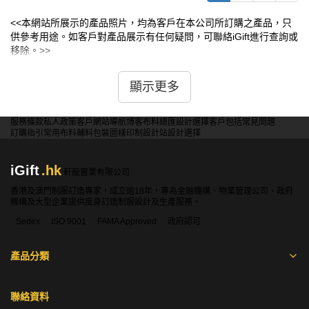
<<本網站所展示的產品照片，均為客戶在本公司所訂購之產品，只
供參考用途。如客戶對產品展示有任何疑問，可聯絡iGift進行查詢或
移除。>>
顯示更多
服務條款
私人政策
客戶
網站導航
博客
布料總匯
設計選擇
客戶包括
常見問題
訂購指引
常用布料
輔料包裝
圖樣印制
設計站
設計選擇
iGift
.hk
軒龍實業有限公司
香港及澳門制服訂造專家，成立逾18年，專為金融機構、物業管理公司、政府
機構及大型企業提供度身訂造制服設計及生產服務。
Sedex
ISO 9001
FAMA Approved
政府認可
產品分類
聯絡資料