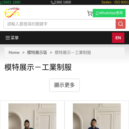
5661 1880
2360 1900
Sedex · ISO 9001
WhatsApp查詢
菜單
EN
Home
模特展示區
模特展示－工業制服
模特展示－工業制服
顯示更多