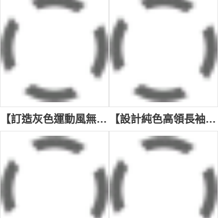
【訂造灰色運動風無袖背心T恤】｜連帽設計搭配抽繩｜無袖設計活動自如｜弧形下擺設計｜簡約素色風格 VT320
【設計純色高領長袖T恤】｜經典高領設計｜舒適長袖剪裁｜簡約無印花設計｜修身版型 T1178