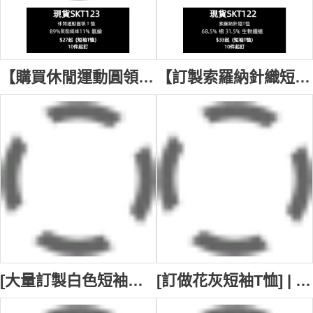
【購買休閒運動圓領T恤】｜多色可選｜圓領短袖設計｜短袖剪裁｜聚酯纖維面料 透氣速乾｜現貨主推款｜運動必備｜圓領T恤專門店 SKT123-BMY181-COOLANTMY
【訂製索羅納針織短袖ㄒ恤】｜涼感索羅納多色可選｜圓領短袖｜68.5%棉，31.5%生物纖維｜現貨主推款｜簡約百搭 ｜ㄒ恤供應商 SKT122-BMY360-COOLANTMY
[大量訂製白色短袖圓領T恤] | 健身T恤 | 植絨LOGO | 運動T恤 | T恤中心 T1181
[訂做花灰短袖T恤] | 綠色撞色領口 袖口款式設計 | 室內設計工作室 | 左胸袋口 | 短袖T恤制服公司 圓領 max builder 建造業公司 T1180