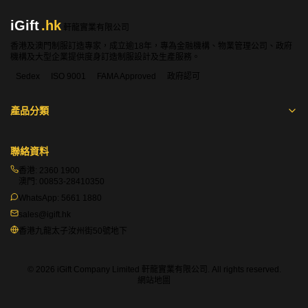
iGift
.hk
軒龍實業有限公司
香港及澳門制服訂造專家，成立逾18年，專為金融機構、物業管理公司、政府
機構及大型企業提供度身訂造制服設計及生產服務。
Sedex
ISO 9001
FAMA Approved
政府認可
產品分類
聯絡資料
香港:
2360 1900
澳門:
00853-28410350
WhatsApp:
5661 1880
sales@igift.hk
香港九龍太子汝州街50號地下
© 2026 iGift Company Limited 軒龍實業有限公司. All rights reserved.
網站地圖