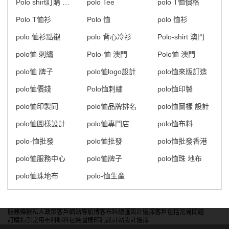
Polo shirt訂購 澳門
polo Tee
polo T恤價格
Polo T恤衫
Polo 恤
polo 恤衫
polo 恤衫點襯
polo 背心冷衫
Polo-shirt 澳門
polo恤 刺繡
Polo-恤 澳門
Polo恤 澳門
polo恤 牌子
polo恤logo設計
polo恤來版訂造
polo恤價錢
Polo恤刺繡
polo恤印製
polo恤印製同
polo恤品牌排名
polo恤圖樣 設計
polo恤圖樣設計
polo恤專門店
polo恤布料
polo-恤批發
polo恤批發
polo恤批發香港
polo恤服務中心
polo恤牌子
polo恤珠 地布
polo恤珠地布
polo-恤生產
服務條款
私人政策
客戶
網站導航
博客
布料總匯
設計選擇
客戶包括
常見問題
訂購指引
常用布料
輔料包裝
圖樣印制
設計站
設計選擇