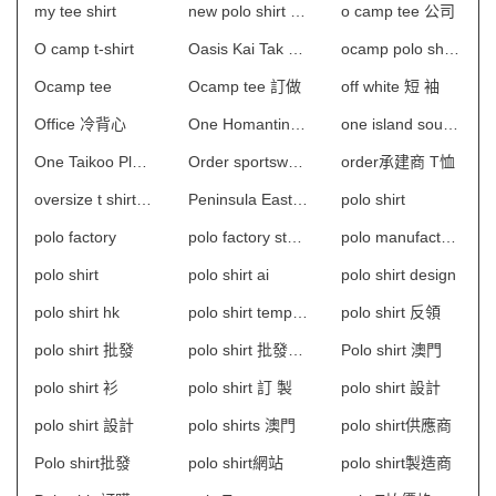
my tee shirt
new polo shirt design
o camp tee 公司
O camp t-shirt
Oasis Kai Tak 物業管理會所制服
ocamp polo shirt 澳門
Ocamp tee
Ocamp tee 訂做
off white 短 袖
Office 冷背心
One Homantin 物業管理會所制服
one island south制服
One Taikoo Place 保安制服
Order sportswear hong kong
order承建商 T恤
oversize t shirt 女
Peninsula East 物業管理會所制服
polo shirt
polo factory
polo factory store coupon
polo manufacturer
polo shirt
polo shirt ai
polo shirt design
polo shirt hk
polo shirt template
polo shirt 反領
polo shirt 批發
polo shirt 批發及製造
Polo shirt 澳門
polo shirt 衫
polo shirt 訂 製
polo shirt 設計
polo shirt 設計
polo shirts 澳門
polo shirt供應商
Polo shirt批發
polo shirt網站
polo shirt製造商