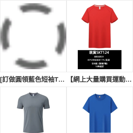
[訂做圓領藍色短袖T恤] | 發泡膠印花LogoT恤 | 健身T恤 | T恤供應商 T1182
【網上大量購買運動速乾衣】｜8色可選｜圓領短袖T恤設計｜聚酯纖維與氨綸混紡｜輕量透氣｜排汗速乾｜現貨主推款｜速乾衣批發｜速乾T恤批發 SKT124-BMY182-COOLANTMY