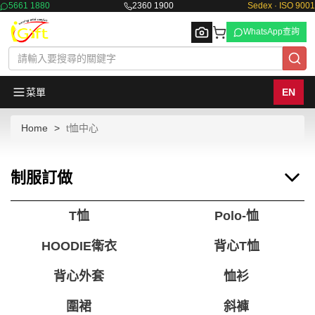
5661 1880
2360 1900
Sedex · ISO 9001
WhatsApp查詢
菜單
EN
Home
t恤中心
Browse
制服訂做
T恤
Polo-恤
HOODIE衛衣
背心T恤
背心外套
恤衫
圍裙
斜褲