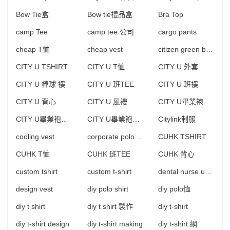
Bow Tie盒
Bow tie禮品盒
Bra Top
camp Tee
camp tee 公司
cargo pants
cheap T恤
cheap vest
citizen green bag
CITY U TSHIRT
CITY U T恤
CITY U 外套
CITY U 棒球 褸
CITY U 班TEE
CITY U 班褸
CITY U 背心
CITY U 風褸
CITY U畢業袍供應商
CITY U畢業袍批發
CITY U畢業袍訂製
Citylink制服
cooling vest
corporate polo shirt design
CUHK TSHIRT
CUHK T恤
CUHK 班TEE
CUHK 背心
custom tshirt
custom t-shirt
dental nurse uniform
design vest
diy polo shirt
diy polo恤
diy t shirt
diy t shirt 製作
diy t-shirt
diy t-shirt design
diy t-shirt making
diy t-shirt 網