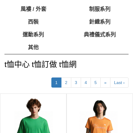
風褸 / 外套
制服系列
西裝
針織系列
運動系列
典禮儀式系列
其他
t恤中心 t恤訂做 t恤網
1
2
3
4
5
»
Last ›