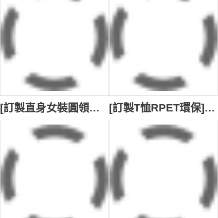
[訂製直身女裝圓領短袖T恤] ｜富會珠寶有限公司｜ 團隊工作服 T1152
[訂製T恤RPET環保]｜禮品再生企業｜訂製運動速乾員工制服｜團隊工作服 T1148