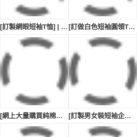
[訂製網眼短袖T恤] | 透氣網眼布T恤 | 街頭風格短袖T恤 | 個性化設計圓領Tee | 棕色 短線 T1171
[訂做白色短袖圓領T恤] | 漸變色印花LOGO設計 | 銷售行業T恤 | 藥妝連鎖店 T1170
[網上大量購買純棉長袖T恤]｜純棉材質 舒適自在｜精選185g厚度，輕盈舒適｜香港現貨 SKT120-HK-SUNHIN-003
[訂製男女裝短袖企領T恤] ｜設計全橡筋腰長褲+內收繩｜全件熱轉印印花｜兒童舞龍舞獅表演服裝｜節慶或慶典表演服｜郭氏功夫金龍醒獅團有限公司｜T1153