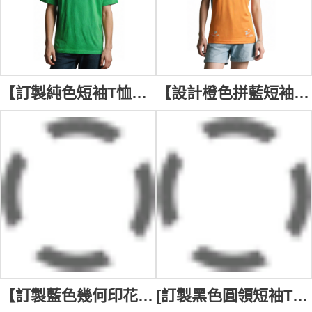
【訂製純色短袖T恤】｜東區醫院｜醫療行業｜綠+灰底色｜圓領設計｜短袖剪裁｜無印花與繡花細節｜純色簡潔設計｜醫務助理｜T恤供應商 T1194
【設計橙色拼藍短袖T恤】｜心晴行動慈善基金｜圓形領口｜短袖款式｜兩側藍色拼接｜前胸白色公益圖案與文字印花｜活動協調員、推廣員｜短袖T恤專門店 T1192
【訂製藍色幾何印花短袖T恤】｜基建 建築 顧問 公司｜建築、工程行業｜圓領設計｜短袖剪裁｜前身紅藍幾何圖案印花｜左胸白色方形標誌 ｜工程師、技術員｜T恤批發 T1191
[訂製黑色圓領短袖T恤] | 電影節短袖T恤 | 印花LOGOT恤 | T恤制服公司 T1183