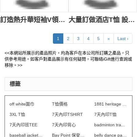
訂造熱升華短袖V領款式 半衫印T恤款式 V領 設計左胸單袋 T恤生產商 T1141
大量訂做酒店T恤 設計撞色領 寶藍色衫身 JAS香格里拉酒店 房務部制服 酒店制服製造商 HL064
1
2
3
4
5
»
Last ›
<<本網站所展示的產品照片，均為客戶在本公司所訂購之產品，只
供參考用途。如客戶對產品展示有任何疑問，可聯絡iGift進行查詢或
移除。>>
標籤
off white圍巾
T恤價格
1881 heritage 制服
3XL T恤
7天內印TSHIRT
7天內印T恤
7天內印班TEE
7天內印背心
badminton tracksuit
baseball jacket design
Bay Point 保安制服
belly dance pants