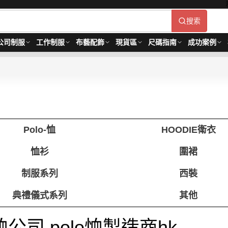
搜索
公司制服
工作制服
布藝配飾
現貨區
尺碼指南
成功案例
Polo-恤
HOODIE衛衣
恤衫
圍裙
制服系列
西裝
典禮儀式系列
其他
o恤公司 polo恤製造商hk