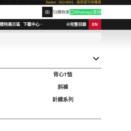
澳門分公司: 00853-28410350
Sedex · ISO 9001 · 政府認可供應商
購物車
Whatsapp查詢
模特展示區
下載中心
完整目錄
EN
Browse
背心T恤
斜褲
針織系列