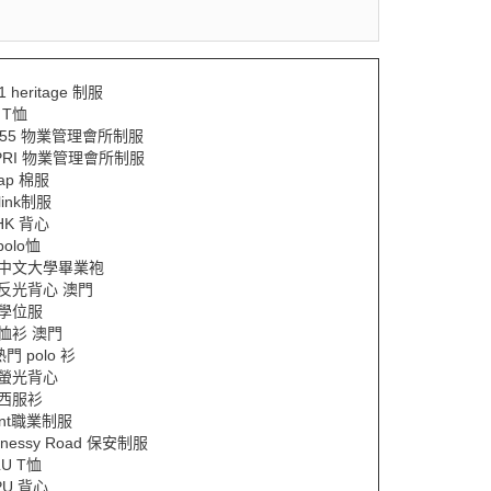
1 heritage 制服
 T恤
A55 物業管理會所制服
PRI 物業管理會所制服
eap 棉服
ylink制服
HK 背心
 polo恤
Y中文大學畢業袍
Y反光背心 澳門
Y學位服
Y恤衫 澳門
熱門 polo 衫
Y螢光背心
Y西服衫
ent職業制服
nnessy Road 保安制服
LU T恤
PU 背心