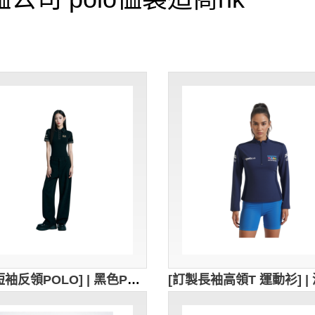
[訂製短袖反領POLO] | 黑色POLO衫 | 繡花logo | 修身女裝Polo恤 | Polo恤供應商 | 96%cotton,4%spandex | 後領口內領加黑色織帶 | P1900