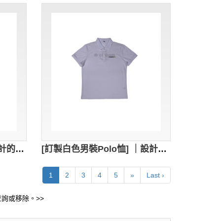
[訂製黑色與螢光綠拼接設計的短袖Polo衫] ｜設計肩膀與袖口部分有螢光綠條紋設計｜Polo衫採用經典翻領設計｜胸筒位置2顆鈕扣設計｜Tauruz｜汽車 美容 清洗 服務公司｜P1796
[訂製白色男裝Polo恤] ｜設計2色繡花logo｜Polo衫採用經典翻領設計｜胸筒位置3顆鈕扣設計｜母嬰產品品牌系列｜P1795
1
2
3
4
5
»
Last ›
詢或移除。>>