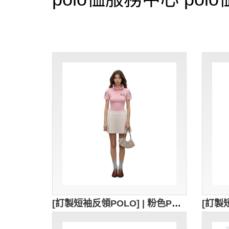
[訂製短袖反領POLO] | 粉色POLO衫 | 繡花logo | 修身女裝Polo恤 | Polo恤供應商 | 96.5%C + 3.5%sp | 女款5顆，男款及兒童 3顆. 紐扣為粉紅色扣 | P1901