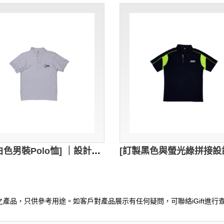
[訂製白色男裝Polo恤] ｜設計1色繡花logo｜Polo衫採用經典翻領設計｜胸筒位置3顆鈕扣設計｜酒吧 員工制服｜THE RINK｜P1797
產品，只供參考用途。如客戶對產品展示有任何疑問，可聯絡iGift進行查