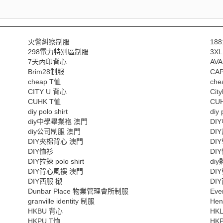
火警糾察制服
188
298電力特別區制服
3XL
7天內印背心
AV
Brim28制服
CA
cheap T恤
ch
CITY U 背心
Cit
CUHK T恤
CU
diy polo shirt
diy
diy中學畢業袍 澳門
DI
diy公司制服 澳門
DI
DIY夾棉背心 澳門
DI
DIY恤衫
DI
DIY拉鍊 polo shirt
diy
DIY背心風褸 澳門
DI
DIY西服 襯
DI
Dunbar Place 物業管理會所制服
Ev
granville identity 制服
He
HKBU 背心
HK
HKPU T恤
HK