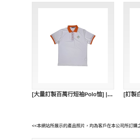
[大量訂製百萬行短袖Polo恤] | 獨家設計撞色領Polo恤 | 慈善機構 | 推廣活動Polo恤 | 鏡湖醫院 P1800
<<本網站所展示的產品照片，均為客戶在本公司所訂購之