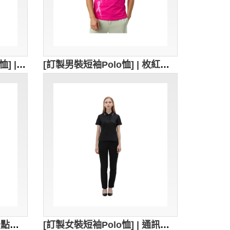
[訂製寶藍色男裝短袖Polo恤] | 白色編織袖子 | 衣領白色撞色紅色+撞色灰色 | 100% cotton | Polo恤供應商 | 繡花章logo | P1859
[訂製男裝短袖Polo恤] | 枚紅色Polo設計 | 絲印logo設計 | Polo恤供應商 | P1858
[訂做白色短袖Polo恤] | 景點工作服 | 黃色翻領撞色設計 | 宗教活動 | Polo恤供應商 P1810
[訂製女裝短袖Polo恤] | 通訊設備短袖Polo恤 | 白色撞色條反領設計 | 修身短袖Polo恤制服公司 4S fitness 健身中心 P1808