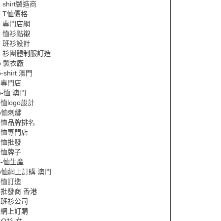
o shirt製造商
lo T恤價格
lo 專門店網
lo 恤衫點襯
lo 班衫設計
lo 衫團體制服訂造
lo 製衣廠
o-shirt 澳門
lo專門店
lo-恤 澳門
lo恤logo設計
lo恤刺繡
lo恤品牌排名
lo恤專門店
lo恤批發
lo恤牌子
lo-恤生產
lo恤網上訂購 澳門
lo恤訂造
lo批發商 香港
lo班衫公司
lo網上訂購