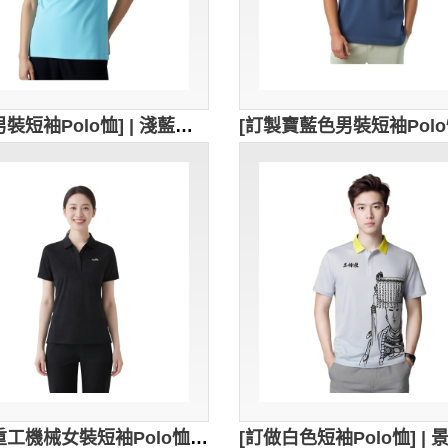
[訂製男裝短袖Polo恤] | 淺藍色POLO衫 | 大紅色繡花logo | Polo恤供應商 | 澳門母親會 | P1860
[訂製重工機械女裝短袖Polo恤] | V領款式Polo恤 | 黑色Polo恤 | 短袖Polo恤供應商 P1816