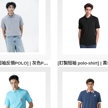
[訂製短袖反領POLO] | 灰色POLO衫 | 繡花logo | 修身男裝Polo恤 | Polo恤供應商 | 100%cotton | P1896