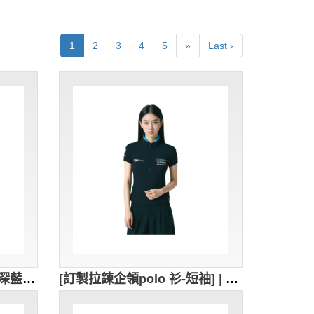
1
2
3
4
5
»
Last ›
[訂製長袖高領T 運動衫] | 深藍色拉鏈POLO衫 | 繡花logo | 修身女裝Polo恤 | Polo恤供應商 | 96%cotton,4%spandex | 不露牙的+拉鍊頂部耳仔+隱形拉鍊 | P1899
[訂製拉鍊企領polo 衫-短袖] | 深藍色POLO衫 | 繡花logo | 修身女裝Polo恤 | Polo恤供應商 | 93% 棉 + 7% 氨纶 | 衫底開叉處加藍色人字帶內貼 | 內領藍色設計 | P1898