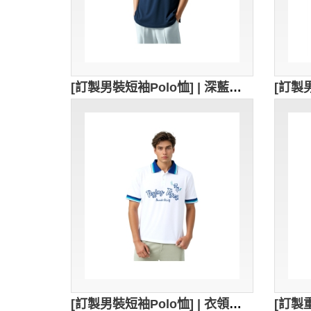
[訂製男裝短袖Polo恤] | 深藍色POLO衫 | 熱貼膜logo | Polo恤供應商 | 澳門大學教育學院 | P1861
[訂製男裝短袖Polo恤] | 衣領白色+ 淺藍色+深藍色設計 | 深藍色扁機袖 | 絲印logo設計 | Polo恤供應商 | 飛虎龍舟體育會 | P1856