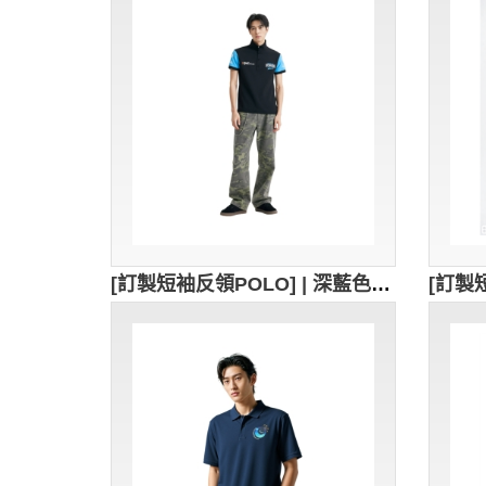
[訂製短袖反領POLO] | 深藍色POLO衫 | 繡花logo | 修身男裝Polo恤 | Polo恤供應商 | 96%cotton,4%spandex | 衫底開叉處加藍色人字帶內貼 | P1897