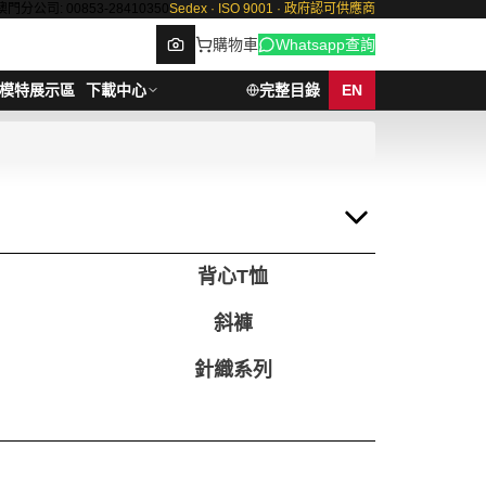
澳門分公司: 00853-28410350
Sedex · ISO 9001 · 政府認可供應商
購物車
Whatsapp查詢
模特展示區
下載中心
完整目錄
EN
Browse
背心T恤
斜褲
針織系列