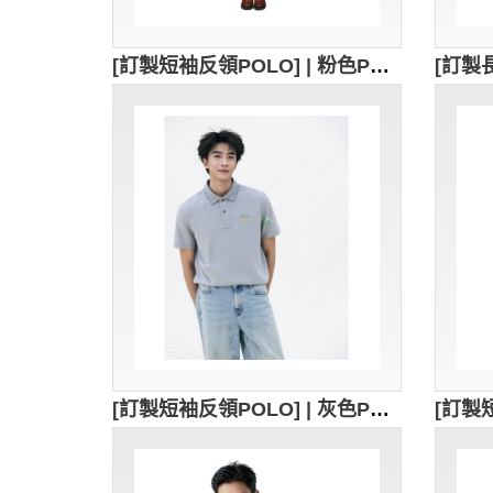
[訂製短袖反領POLO] | 粉色POLO衫 | 繡花logo | 修身女裝Polo恤 | Polo恤供應商 | 96.5%C + 3.5%sp | 女款5顆，男款及兒童 3顆. 紐扣為粉紅色扣 | P1901
[訂製短袖反領POLO] | 灰色POLO衫 | 繡花logo | 修身男裝Polo恤 | Polo恤供應商 | 100%cotton | P1896