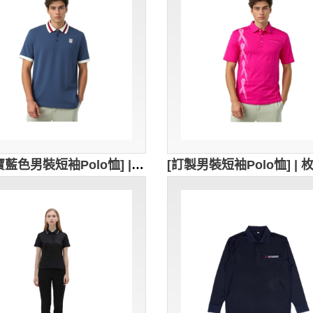
[訂製寶藍色男裝短袖Polo恤] | 白色編織袖子 | 衣領白色撞色紅色+撞色灰色 | 100% cotton | Polo恤供應商 | 繡花章logo | P1859