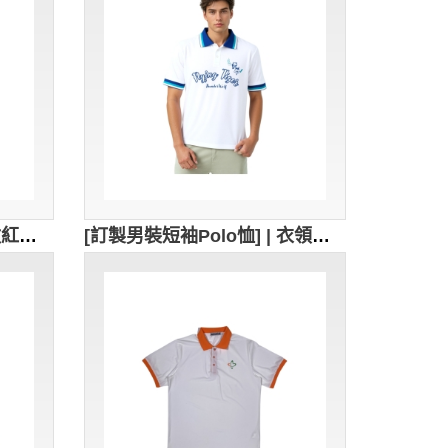
[訂製男裝短袖Polo恤] | 枚紅色Polo設計 | 絲印logo設計 | Polo恤供應商 | P1858
[訂製男裝短袖Polo恤] | 衣領白色+ 淺藍色+深藍色設計 | 深藍色扁機袖 | 絲印logo設計 | Polo恤供應商 | 飛虎龍舟體育會 | P1856