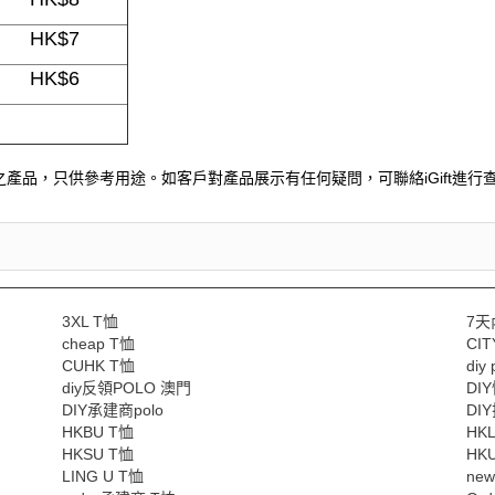
HK$7
HK$6
產品，只供參考用途。如客戶對產品展示有任何疑問，可聯絡iGift進行查
3XL T恤
7天
cheap T恤
CIT
CUHK T恤
diy 
diy反領POLO 澳門
DI
DIY承建商polo
DIY
HKBU T恤
HK
HKSU T恤
HK
LING U T恤
new 