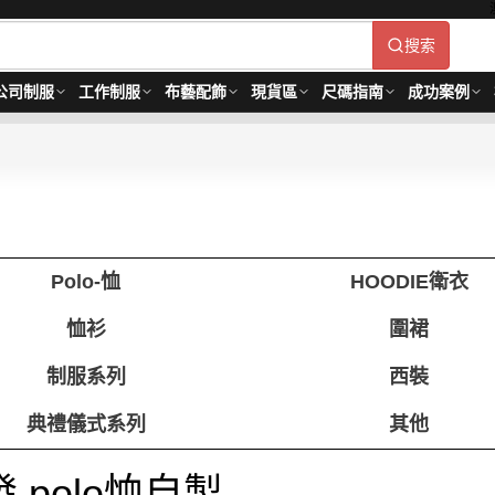
搜索
公司制服
工作制服
布藝配飾
現貨區
尺碼指南
成功案例
Polo-恤
HOODIE衛衣
恤衫
圍裙
制服系列
西裝
典禮儀式系列
其他
發 polo恤自製