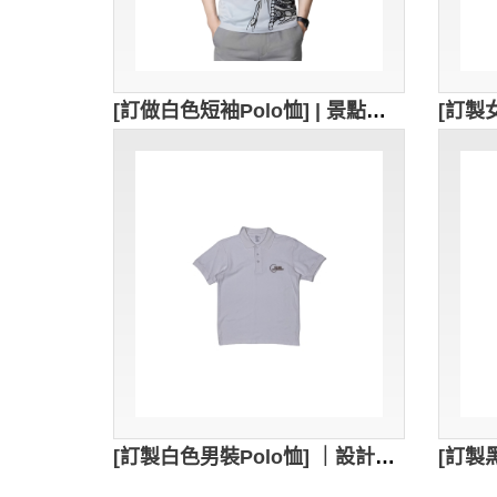
[訂做白色短袖Polo恤] | 景點工作服 | 黃色翻領撞色設計 | 宗教活動 | Polo恤供應商 P1810
[訂製白色男裝Polo恤] ｜設計1色繡花logo｜Polo衫採用經典翻領設計｜胸筒位置3顆鈕扣設計｜酒吧 員工制服｜THE RINK｜P1797