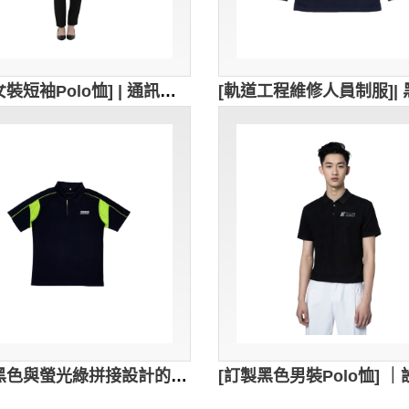
[訂製女裝短袖Polo恤] | 通訊設備短袖Polo恤 | 白色撞色條反領設計 | 修身短袖Polo恤制服公司 4S fitness 健身中心 P1808
[訂製黑色與螢光綠拼接設計的短袖Polo衫] ｜設計肩膀與袖口部分有螢光綠條紋設計｜Polo衫採用經典翻領設計｜胸筒位置2顆鈕扣設計｜Tauruz｜汽車 美容 清洗 服務公司｜P1796