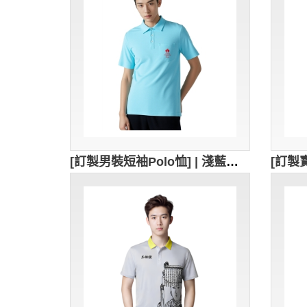
[訂製男裝短袖Polo恤] | 淺藍色POLO衫 | 大紅色繡花logo | Polo恤供應商 | 澳門母親會 | P1860