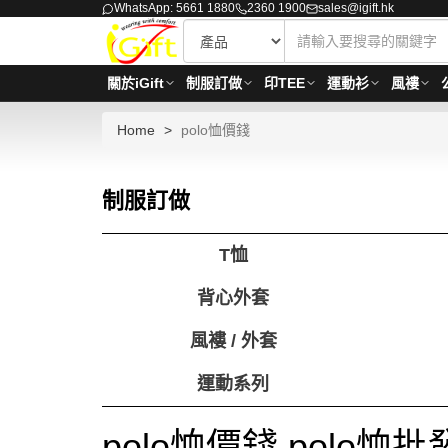
WhatsApp: 5661 1880
2360 1900
sales@igift.hk
關於iGift
制服訂做
印TEE
運動衫
風褸
Home
polo恤價錢
制服訂做
T恤
背心外套
風褸 / 外套
運動系列
polo恤價錢 polo恤批