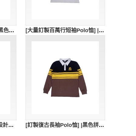
[軌道工程維修人員制服]| 黑色長袖Polo恤 | 空調維修 安裝 | 汽車維修 | Polo恤專門店 三菱重工 P1801
[大量訂製百萬行短袖Polo恤] | 獨家設計撞色領Polo恤 | 慈善機構 | 推廣活動Polo恤 | 鏡湖醫院 P1800
[訂製黑色男裝Polo恤] ｜設計單色繡花logo｜Polo衫採用經典翻領設計｜胸筒位置2顆鈕扣設計｜100%cotton｜Peak Security Limited｜P1775
[訂製復古長袖Polo恤] |黑色拼棕色款式Polo恤 | 黃色貼布設計Polo恤 | 撞色領Polo恤 欖球隊 隊衫 P1773