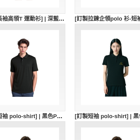
[訂製長袖高領T 運動衫] | 深藍色拉鏈POLO衫 | 繡花logo | 修身女裝Polo恤 | Polo恤供應商 | 96%cotton,4%spandex | 不露牙的+拉鍊頂部耳仔+隱形拉鍊 | P1899
[訂製短袖 polo-shirt] | 黑色POLO衫 | 繡花logo | 修身男裝Polo恤 | Polo恤供應商 | P1863