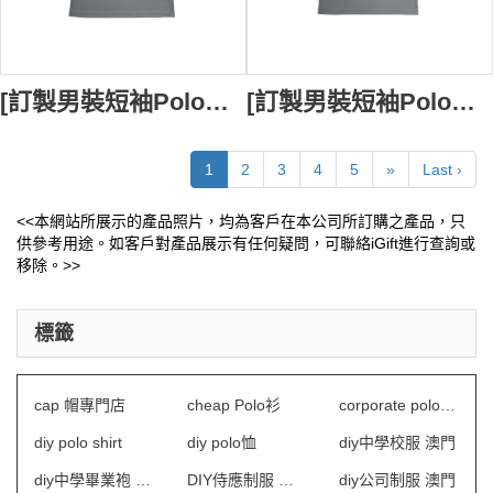
[訂製男裝短袖Polo恤] ｜設計灰色衫身+橙色Polo領｜袖子撞灰色+橙色袖子｜2粒透明鈕扣｜前幅後幅絲印logo設計｜時代生活集團｜P1639
[訂製男裝短袖Polo恤] ｜設計灰色衫身+紅色Polo領｜袖子撞黑色+大紅色｜2粒透明鈕扣｜前幅後幅絲印logo設計｜時代生活集團｜P1638
1
2
3
4
5
»
Last ›
<<本網站所展示的產品照片，均為客戶在本公司所訂購之產品，只
供參考用途。如客戶對產品展示有任何疑問，可聯絡iGift進行查詢或
移除。>>
標籤
cap 帽專門店
cheap Polo衫
corporate polo shirt design
diy polo shirt
diy polo恤
diy中學校服 澳門
diy中學畢業袍 澳門
DIY侍應制服 澳門
diy公司制服 澳門