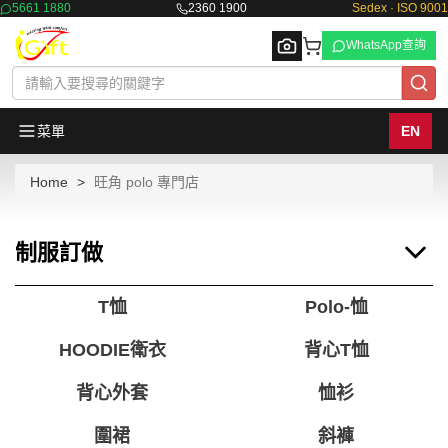
5661 1880
2360 1900
Sedex · ISO 9001
WhatsApp查詢
菜單
EN
Home
旺角 polo 專門店
Browse
制服訂做
T恤
Polo-恤
HOODIE衛衣
背心T恤
背心外套
恤衫
圍裙
斜褲