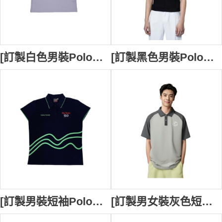
[訂製白色男裝Polo恤] ｜設計2色繡花logo｜Polo衫採用經典翻領設計｜胸筒位置3顆鈕扣設計｜母嬰產品品牌系列｜P1795
[訂製黑色男裝Polo恤] ｜設計單色繡花logo｜Polo衫採用經典翻領設計｜胸筒位置2顆鈕扣設計｜100%cotton｜Peak Security Limited｜P1775
[訂製男裝短袖Polo恤] |自訂撞色邊袖Polo恤 | Polo恤供應商 | 黑色Polo恤 100%Cotton P1761
[訂製男女裝灰色短袖POLO] ｜設計單色白色印花logo｜印花logo｜2粒透明鈕扣｜香港保護兒童會｜P1709