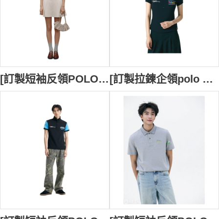
[訂製短袖反領POLO] | 粉色POLO衫 | 繡花logo | 修身女裝Polo恤 | Polo恤供應商 | 96.5%C + 3.5%sp | 女款5顆，男款及兒童 3顆. 紐扣為粉紅色扣 | P1901
[訂製拉鍊企領polo 衫-短袖] | 深藍色POLO衫 | 繡花logo | 修身女裝Polo恤 | Polo恤供應商 | 93% 棉 + 7% 氨纶 | 衫底開叉處加藍色人字帶內貼 | 內領藍色設計 | P1898