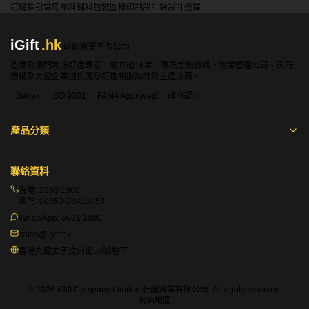
訂購指引
常用布料
輔料包裝
圖樣印制
設計站
設計選擇
iGift
.hk
軒龍實業有限公司
香港及澳門制服訂造專家，成立逾18年，專為金融機構、物業管理公司、政府
機構及大型企業提供度身訂造制服設計及生產服務。
Sedex
ISO 9001
FAMA Approved
政府認可
產品分類
聯絡資料
香港:
2360 1900
澳門:
00853-28410350
WhatsApp:
5661 1880
sales@igift.hk
香港九龍太子汝州街50號地下
© 2026 iGift Company Limited 軒龍實業有限公司. All rights reserved.
網站地圖