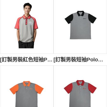
[訂製男裝紅色短袖POLO] ｜設計彩色繡花Polo恤｜繡花logo｜2粒透明鈕扣｜香港保護兒童會｜P1708
[訂製男裝短袖Polo恤] ｜設計灰色衫身+黑色Polo領｜袖子黑色+黑色領｜2粒透明鈕扣｜前幅後幅絲印logo設計｜時代生活集團｜P1640