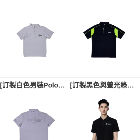
[訂製白色男裝Polo恤] ｜設計1色繡花logo｜Polo衫採用經典翻領設計｜胸筒位置3顆鈕扣設計｜酒吧 員工制服｜THE RINK｜P1797
[訂製黑色與螢光綠拼接設計的短袖Polo衫] ｜設計肩膀與袖口部分有螢光綠條紋設計｜Polo衫採用經典翻領設計｜胸筒位置2顆鈕扣設計｜Tauruz｜汽車 美容 清洗 服務公司｜P1796