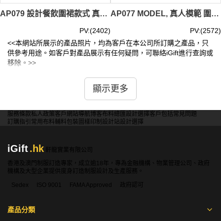
AP079 設計餐飲圍裙款式 真人展示 模特示範 來樣訂做圍裙款式 荷蘭餐廳 圍裙 製作LOGO圍裙款式 圍裙工廠
AP077 MODEL, 真人模範 圍裙款式 模特示範 設計LOGO圍裙款式 化妝品 銷售員圍裙 畫家 圍裙 訂做圍裙款式 圍裙製衣廠
PV:(2402)
PV:(2572)
<<本網站所展示的產品照片，均為客戶在本公司所訂購之產品，只
供參考用途。如客戶對產品展示有任何疑問，可聯絡iGift進行查詢或
移除。>>
顯示更多
服務條款
私人政策
客戶
網站導航
博客
布料總匯
設計選擇
客戶包括
常見問題
訂購指引
常用布料
輔料包裝
圖樣印制
設計站
設計選擇
iGift
.hk
軒龍實業有限公司
香港及澳門制服訂造專家，成立逾18年，專為金融機構、物業管理公司、政府
機構及大型企業提供度身訂造制服設計及生產服務。
Sedex
ISO 9001
FAMA Approved
政府認可
產品分類