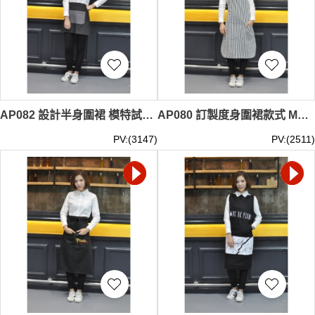
AP082 設計半身圍裙 模特試穿 製作牛仔布圍裙 真人展示 大量訂造圍裙 圍裙製衣廠
AP080 訂製度身圍裙款式 MODEL 模特展示 自訂條紋圍裙款式 黑白間條 製作餐飲圍裙款式 圍裙中心
PV:(3147)
PV:(2511)