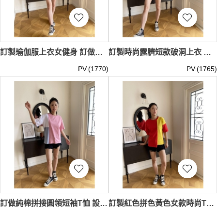
訂製瑜伽服上衣女健身 訂做運動長袖T恤上衣 瑜伽服長袖時尚T恤 IG-BD-UK23143
訂製時尚露臍短款破洞上衣 設計女款修身圓領長袖T恤 模特試穿 T恤設計公司 IG-BD-UK23142
PV:(1770)
PV:(1765)
訂做純棉拼接圓領短袖T恤 設計女裝馬卡龍粉拼白藍 模特試穿 T恤供應商 IG-BD-UK23137
訂製紅色拼色黃色女款時尚T恤 設計亞麻棉拼色圓領短袖T恤 真人試穿 模特試穿 T恤生產商 IG-BD-UK23136