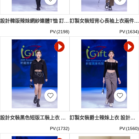
設計韓版辣妹網紗連體T恤 訂製女春夏季黑色長袖 半高領打底衫 內搭短上衣 潮流時尚上衣 高腰牛仔百褶裙 美式復古 A字短裙 Y2K T533
訂製女裝短背心長袖上衣兩件 設計女嘻哈辣妹風時尚套裝百搭 美式hiphop工裝褲 爵士舞運動休閒褲 登山闊腿褲 Y2K T532
PV:(2198)
PV:(1634)
設計女裝黑色短版工裝上衣 設計秋裝長袖寬鬆顯瘦露臍抽繩襯衫 暗黑嘻哈裙 小眾個性朋克腰帶圓圈鏈條 潮流 時尚 百搭 Y2K T530
訂製女裝爵士辣妹上衣 設計露臍短性感一字肩T恤 跳舞衣服Y2K 美式機能灰色工裝褲 春秋高腰翻邊闊腿褲 休閒直筒寬鬆束腳運動褲 T527
PV:(1732)
PV:(1560)