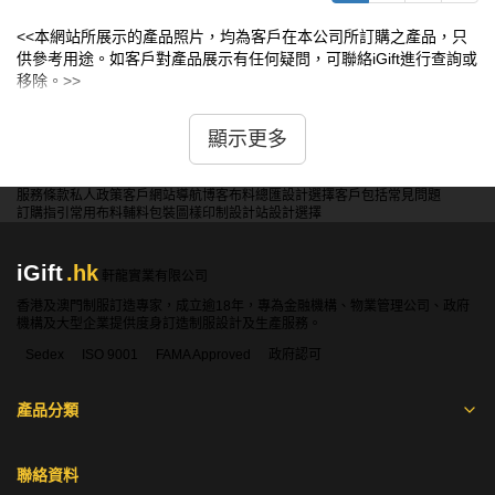
<<本網站所展示的產品照片，均為客戶在本公司所訂購之產品，只
供參考用途。如客戶對產品展示有任何疑問，可聯絡iGift進行查詢或
移除。>>
顯示更多
服務條款
私人政策
客戶
網站導航
博客
布料總匯
設計選擇
客戶包括
常見問題
訂購指引
常用布料
輔料包裝
圖樣印制
設計站
設計選擇
iGift
.hk
軒龍實業有限公司
香港及澳門制服訂造專家，成立逾18年，專為金融機構、物業管理公司、政府
機構及大型企業提供度身訂造制服設計及生產服務。
Sedex
ISO 9001
FAMA Approved
政府認可
產品分類
聯絡資料