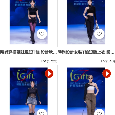
時尚穿搭辣妹風短T恤 設計秋季背後繫帶短袖 高腰修身 打底衫上衣女裝 設計歐美式y2k復古微喇叭牛仔褲 訂製紮染直筒休閒褲 模特試穿 T537
時尚設計女裝T恤短版上衣 設計黑色小眾長袖露肩上衣 秋季緊身女裝 工裝褲束腳加長秋冬長褲 高腰嘻哈新款加絨 Y2K 模特試穿 T536
PV:(1722)
PV:(943)