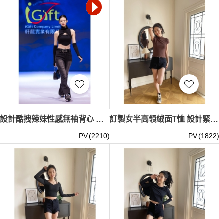
設計酷拽辣妹性感無袖背心 訂製女裝鏤空帶袖套短上衣 黑色弹力牛仔裤 高腰緊身拖地長褲 微喇叭褲子 T526
訂製女半高領絨面T恤 設計緊身短袖打底衫 春季加厚洋氣短上衣 模特試穿 時尚T恤生產商 IG-BD-UK23144
PV:(2210)
PV:(1822)