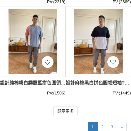
PV:(2219)
PV:(2369)
設計純棉粉白霧霾藍拼色圓領短袖T恤 訂做時尚男裝T恤 模特試穿 T恤生產工廠 IG-BD-UK-23070
設計麻棉黑白拼色圓領短袖T恤 訂做男裝時尚蝙蝠袖T恤 T恤設計公司 IG-BD-UK-23069
PV:(1506)
PV:(1449)
顯示更多
1
2
3
»