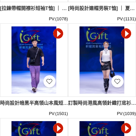
[拉鍊帶帽開襟衫短袖T恤] ｜ 男衛衣連帽半截袖修身｜薄款衣服夏天短衣T恤｜淺灰色｜模特試穿｜MOFWK24-002
[時尚設計連帽男裝T恤] ｜ 夏季潮流男裝短袖T恤｜純色咖啡色｜灰色運動短褲搭配｜模特試穿｜MOFWK24-001
PV:(1078)
PV:(1131)
時尚設計暗黑半高領山本風短袖T恤 訂製男春夏寬鬆純色打底衫 設計紫色男裝牛仔褲 直筒老爹牛仔褲 oversize闊腿褲 Y2K T540
訂製時尚港風高領針織打底衫 設計女內搭秋冬辣妹性感緊身背心 別緻無袖上衣 美式辣妹PU皮短裙 設計性感高腰包臀半身裙 秋冬爆款工裝裙褲 Y2K T539
PV:(1501)
PV:(1039)