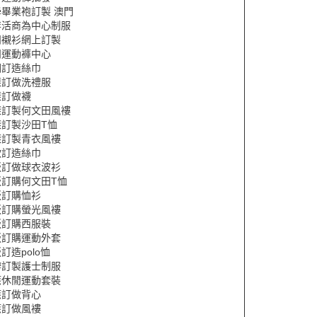
畢業袍訂製 澳門
李活商為中心制服
閒襯衫網上訂製
閒運動褲中心
圖訂造絲巾
樣訂做洗禮服
樣訂做襪
樣訂製何文田風褸
樣訂製沙田T恤
樣訂製青衣風褸
款訂造絲巾
版訂做球衣波衫
版訂購何文田T恤
版訂購恤衫
版訂購螢光風褸
版訂購西服裝
版訂購運動外套
訂造polo恤
辦訂製護士制服
應休閒運動套裝
應訂做背心
應訂做風褸