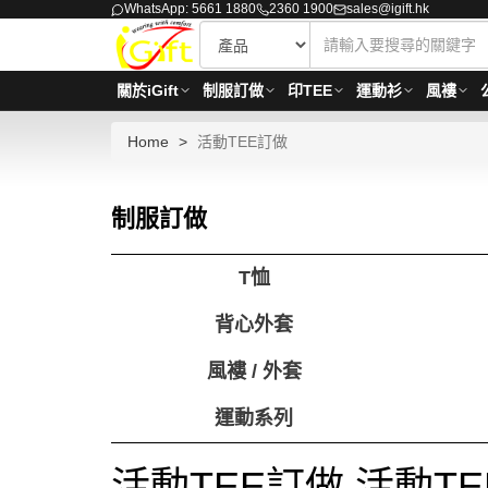
WhatsApp: 5661 1880
2360 1900
sales@igift.hk
關於iGift
制服訂做
印TEE
運動衫
風褸
Home
活動TEE訂做
制服訂做
T恤
背心外套
風褸 / 外套
運動系列
活動TEE訂做 活動T