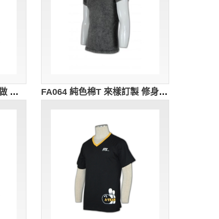
FA065 純棉男TEE 度身訂做 撞色夾捆TEE 拉鏈T恤 T恤香港製造
FA064 純色棉T 來樣訂製 修身凈色TEE 打底T恤 T恤生產廠家