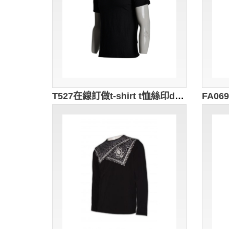
T527在線訂做t-shirt t恤絲印diy 訂製環保T恤 tee專門店 黑色