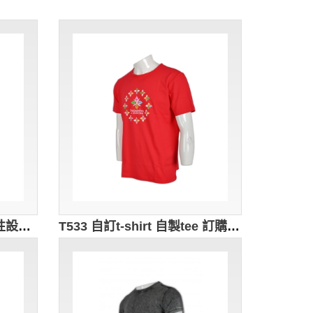
T567休閒T恤 團體T恤 個性設計T-shirt 包布鈕開胸 獨家訂購T恤 來樣訂做tee shirt T恤公司 黑色
T533 自訂t-shirt 自製tee 訂購團體恤衫 設計t-shirt款式 T恤專門店HK 紅色 客製t 恤 t恤直噴 不透白t 好看t恤