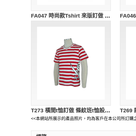
FA047 時尚款Tshirt 來版訂做 假領絲印Tshirt T恤設計 T恤專門店
T273 橫間t恤訂做 條紋班t恤設計 間條 撞色V領 度身訂造間條班t恤 t-shirt專門店公司 紅白間條
<<本網站所展示的產品照片，均為客戶在本公司所訂購之