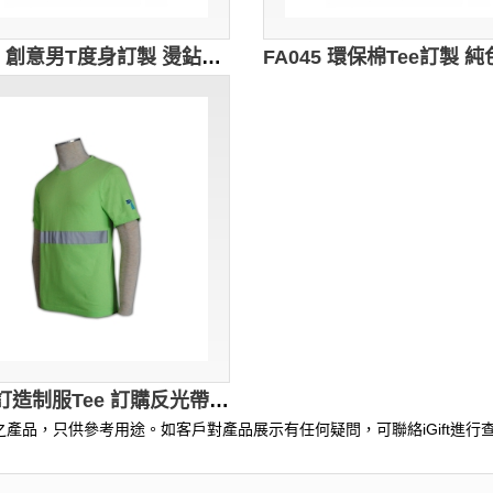
FA046 創意男T度身訂製 燙鉆修身TEE T恤搭配 T恤批發商
T269 訂造制服Tee 訂購反光帶T恤 t-shirt專門店 綠色
產品，只供參考用途。如客戶對產品展示有任何疑問，可聯絡iGift進行查