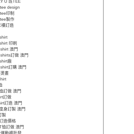
Y U 班TEE
 tee design
 tee印制
 tee製作
C褸訂造
shirt
 shirt 印刷
 shirt 澳門
 shirts訂做 澳門
shirt廠
 shirt訂購 澳門
e 燙畫
hirt
恤
e恤訂做 澳門
hirt訂做
hirt訂造 澳門
度身訂製 澳門
訂製
恤訂造價格
T恤訂做 澳門
分運動褲批發