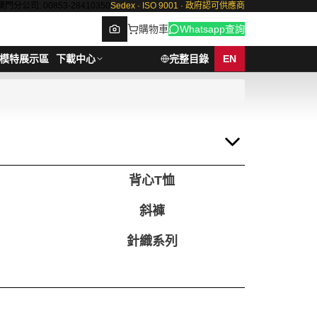
澳門分公司: 00853-28410350
Sedex · ISO 9001 · 政府認可供應商
購物車
Whatsapp查詢
模特展示區
下載中心
完整目錄
EN
Browse
背心T恤
斜褲
針織系列