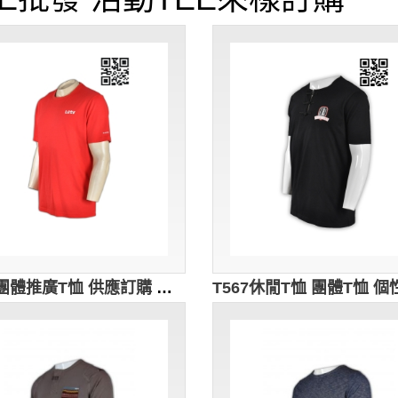
T600 團體推廣T恤 供應訂購 影視平台行業T恤 視頻品牌T恤制服 傳媒IT T恤製造商HK 桃紅色