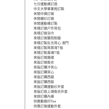
七分運動褲訂造
中文大學畢業袍訂製
休閒中褲訂做
休閒襯衫訂做
休閒運動褲訂製
來樣訂做户外背包
來樣訂做浴巾
來樣訂做醫院制服
來樣訂製反光背心 澳門
來樣訂製筲箕灣T恤
來樣訂製黃埔T恤
來版訂做圍裙
來版訂做衛衣
來版訂購冷背心
來版訂購背心
來版訂購西服
來版訂購西裝
來版訂購運動衫外套
來版訂造上環衛衣外套
來辦訂購內褲
供應數碼印Tee
供應訂做運動外套