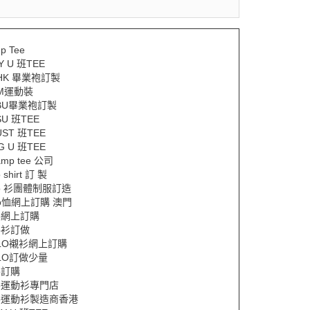
p Tee
Y U 班TEE
HK 畢業袍訂製
M運動裝
BU畢業袍訂製
SU 班TEE
UST 班TEE
G U 班TEE
amp tee 公司
o shirt 訂 製
lo 衫團體制服訂造
lo恤網上訂購 澳門
lo網上訂購
lo衫訂做
LO襯衫網上訂購
LO訂做少量
lo訂購
lo運動衫專門店
lo運動衫製造商香港