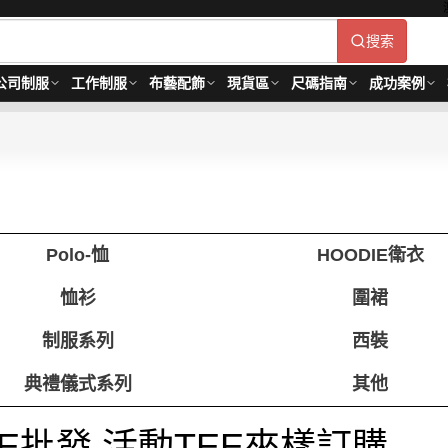
搜索
公司制服
工作制服
布藝配飾
現貨區
尺碼指南
成功案例
Polo-恤
HOODIE衛衣
恤衫
圍裙
制服系列
西裝
典禮儀式系列
其他
EE批發 活動TEE來樣訂購