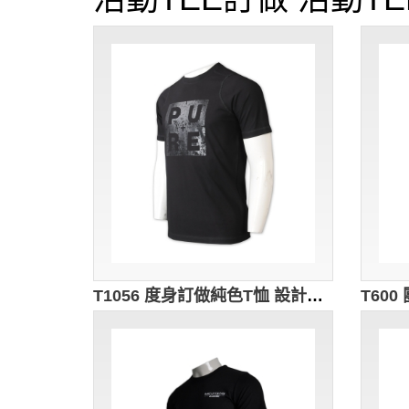
T1056 度身訂做純色T恤 設計潮流印花logo 獨家款系列 T恤製造商