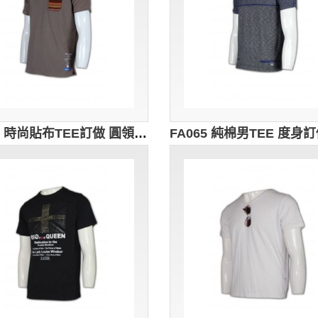
FA069 時尚貼布TEE訂做 圓領棉TEE在線訂購 T恤網站