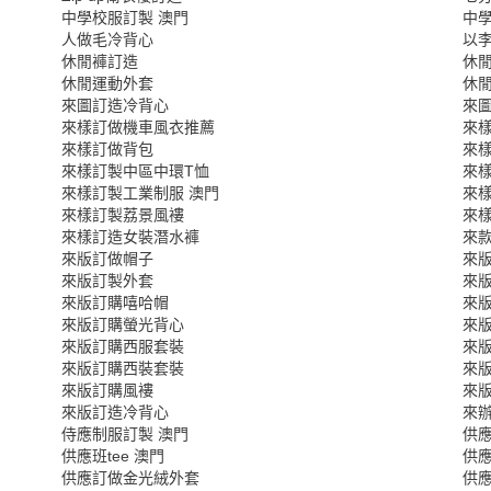
中學校服訂製 澳門
中學
人做毛冷背心
以
休閒褲訂造
休
休閒運動外套
休
來圖訂造冷背心
來
來樣訂做機車風衣推薦
來
來樣訂做背包
來
來樣訂製中區中環T恤
來
來樣訂製工業制服 澳門
來
來樣訂製荔景風褸
來
來樣訂造女裝潛水褲
來
來版訂做帽子
來
來版訂製外套
來
來版訂購嘻哈帽
來
來版訂購螢光背心
來
來版訂購西服套裝
來
來版訂購西裝套裝
來
來版訂購風褸
來版
來版訂造冷背心
來
侍應制服訂製 澳門
供
供應班tee 澳門
供
供應訂做金光絨外套
供