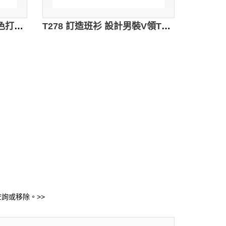
FA045 環保棉Tee訂製 純色打底TEE T恤設計 T恤供應商
T278 訂造班衫 設計男裝V領T恤 撞色V領 訂製tee專門店 黑色
詢或移除。>>