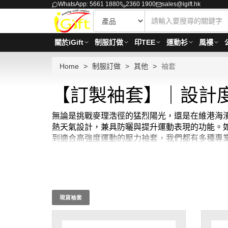
WhatsApp: 5661 1880
2360 1900
sales@igift.hk
關於iGift
制服訂做
印TEE
運動衫
風褸
Home
制服訂做
其他
袖套
【訂製袖套】｜設計
無論是挑戰麥理浩徑的猛烈陽光，還是在維港海濱
熱天氣設計，兼具防曬與提升運動表現的功能。如果您正
到適合高強度運動的壓力袖套，我們都有多種專業選
高品質的運動袖套開始。iGift 的現貨袖套
設計能輕度加壓，穩定肌肉，減緩疲勞，是行山
款式供您選擇。立即選購 iGift 的防曬運動
HKD50 / 起, 視乎功能及物料而定。
貨期約需7-1
現貨袖套