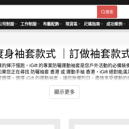
搜索
公司制服
工作制服
布藝配飾
現貨區
尺碼指南
成功案例
度身袖套款式 ｜訂做袖套款
的揮汗慢跑，iGift 的專業防曬運動袖套是您戶外活動的必備
在尋找 防曬袖套 香港 或 運動手袖 香港，iGift 絕對能滿
擇。選擇 iGift 的運動袖套，讓您無懼烈日，盡情享受運動的
不僅採用高科技冰感面料，能為皮膚帶來即時涼快感，更具備迅速排
、跑步、單車、哥爾夫球、龍舟，甚至是駕駛或戶外工作者的首選
顯示更多
袖套，為您的夏日戶外活動提供全方位的專業保護，讓表現更上一層樓
4天。