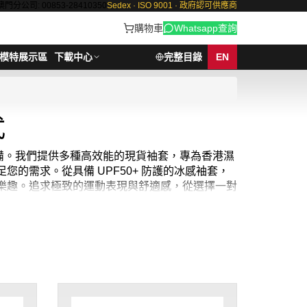
澳門分公司: 00853-28410350
Sedex · ISO 9001 · 政府認可供應商
購物車
Whatsapp查詢
模特展示區
下載中心
完整目錄
EN
式
裝備。我們提供多種高效能的現貨袖套，專為香港濕
足您的需求。從具備 UPF50+ 防護的冰感袖套，
樂趣。
追求極致的運動表現與舒適感，從選擇一對
汗與高度透氣的功能，時刻保持乾爽。其高彈力貼合
。如果您特別需要冰袖 香港，我們有多種顏色及
。
防曬運動袖套最少訂購量 - MOQ: 1對起,
價格：