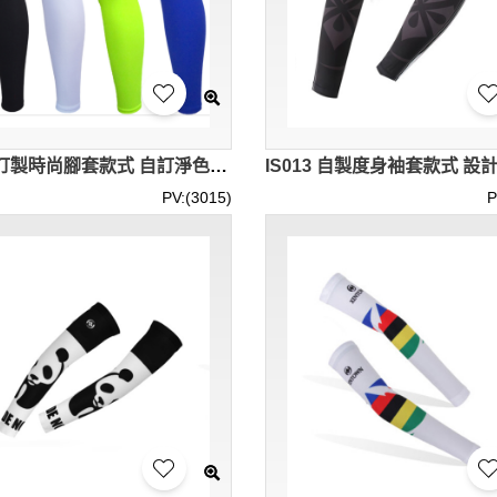
IS014 訂製時尚腳套款式 自訂淨色腳套款式 防曬 透氣 彈力 防滑 製作多色腳套款式 腳套製衣廠
PV:(3015)
P