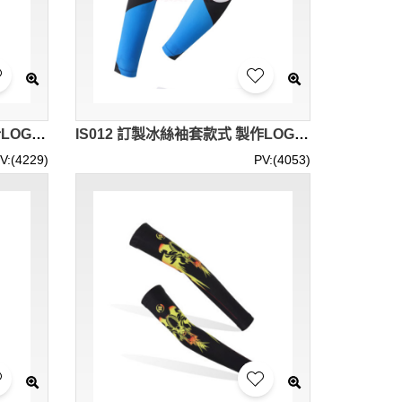
IS013 自製度身袖套款式 設計LOGO袖套款式 訂做冰絲袖套款式 袖套專門店 電單車 車手 外賣員 餐飲快遞 防曬手袖
IS012 訂製冰絲袖套款式 製作LOGO袖套款式 自訂袖套款式 袖套生產商
V:(4229)
PV:(4053)