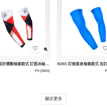
IS002 設計運動袖套款式 訂造冰絲袖套款式 製作LOGO袖套款式 袖套專營
PV:(3603)
P
綸、聚酯纖維和混紡面料等。這些材質都具有良好的彈性和透氣
顯示更多
求進行定制。