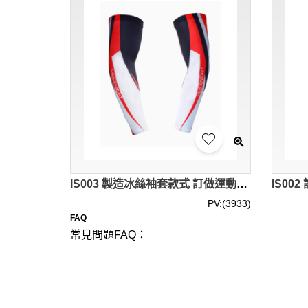
IS003 製造冰絲袖套款式 訂做運動袖套款式 設計袖套款式 袖套廠房 電單車 車手 外賣員 餐飲快遞 防曬手袖
PV:(3933)
FAQ
常見問題FAQ：
問：訂製袖套可以選擇哪些材質和顏色？
答：我們提供多種材質供您選擇，包括棉質、氨
和圖案可供選擇，您可以根據個人喜好或品牌需