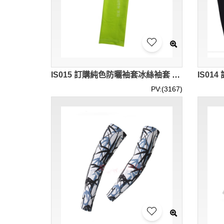
IS015 訂購純色防曬袖套冰絲袖套 設計戶外騎行運動袖套 印製logo冰袖 袖套製造商 電單車 車手 外賣員 餐飲快遞 防曬手袖 地盤 建築用
PV:(3167)