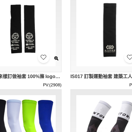
IS018 來樣訂做袖套 100%滌 logo袖套 紮鐵 工會 防曬手袖 防曬袖套 袖套供應商 電單車 車手 外賣員 餐飲快遞 防曬手袖
PV:(2908)
P