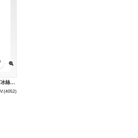
IS001 訂做度身袖套款式 自訂冰絲袖套款式 製作袖套款式 袖套專門店
V:(4052)
性，適合長時間佩戴。顏色方面，我們有多種顏色