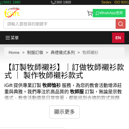
5661 1880
2360 1900
Sedex · ISO 9001
WhatsApp查詢
菜單
EN
Home
制服訂做
典禮儀式系列
牧師襯衫
【訂製牧師襯衫】｜訂做牧師襯衫款
式 ｜ 製作牧師襯衫款式
iGift 提供專業訂製
牧師恤衫
服務，為您的教會活動增添莊
重與典雅。我們專注於高品質的
牧師服
訂製，無論是宗教
儀式、教會活動還是日常穿著，都能找到合適的款式與顏
色。我們也提供
女牧師服
的訂製服務。選用舒適耐用的面
料，結合精緻的製作工藝，確保每位牧師在各種場合均能展
顯示更多
現專業形象。不論您需要
牧師衣服
或是
牧師 衣服
，iGift 都
能滿足您的需求。