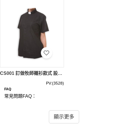
iGift 還支援客製化刺繡與設計，彰顯獨特的宗教風格與精
神。如果您正在尋找
牧師裝
或需要
牧師服訂購
服務，請選
擇 iGift。我們也提供
牧师衣服
和
牧师服
的訂製服務。選擇
iGift 訂製牧師襯衫，享受快速交貨與貼心售後服務。立即訂
製，提升您的教會形象！了解更多，請訪問我們的官網。牧
師襯衫最少訂購量 - MOQ: 1件起 ； 價格：HKD60/ 起, 視乎
數量而定。貨期約需14-21天。
CS001 訂做牧師襯衫款式 設計基督教牧師襯衫款式 自訂牧師襯衫款式 牧師襯衫中心
PV:(3528)
FAQ
常見問題FAQ：
問：訂製牧師襯衫可以選擇哪些顏色和材質？
答：我們提供多種顏色和材質供您選擇，包括傳統的黑色、
顯示更多
白色、灰色和藍色等。材質方面，我們有舒適的棉質、透氣
的聚酯纖維以及高檔的混紡面料。您可以根據個人需求和場