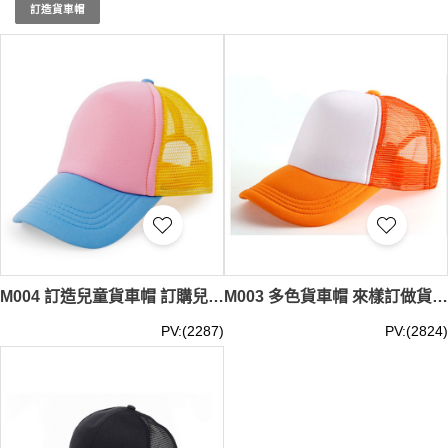
其他設計元素，增強品牌識別度和團隊凝聚力。選擇香港
訂造貨車帽
iGift制服的現貨貨車帽，讓您的企業和團體機構在各類活動
中展現專業且統一的形象，提升整體團隊精神和品牌形象。
現貨貨車帽
最少訂購量 -MOQ: 1件起 ； 價格：HKD30 / 起,
視乎數量而定。
貨期約需3-7天。
M004 訂造兒童貨車帽 訂購兒童網帽 網上下單網帽 貨車帽供應商 棉綸 貨車帽價格
M003 多色貨車帽 來樣訂做貨車帽 貨車帽製衣廠 棉綸 貨車帽價格
PV:(2287)
PV:(2824)