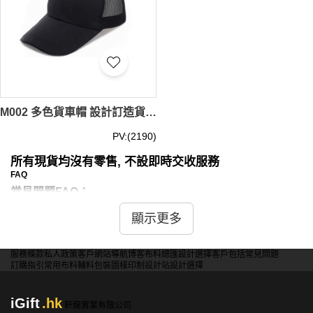
M002 多色貨車帽 設計訂造貨車帽 貨車帽廠房
PV:(2190)
所有現貨均沒有零售, 不設即時交收服務
FAQ
常見問題FAQ：
顯示更多
問：現貨貨車帽有哪些顏色和尺寸選擇？
答：我們提供多種顏色和尺寸的現貨貨車帽，包括經典的黑
色、白色、藍色、紅色、綠色等，這些顏色可以滿足不同風
服務條款
私人政策
客戶
網站導航
博客
布料總匯
設計選擇
客戶包括
常見問題
訂購指引
常用布料
輔料包裝
圖樣印制
設計站
設計選擇
格和需求。尺寸方面，我們的貨車帽通常設計為可調節尺
寸，以適應不同頭圍的使用者。具體顏色和尺寸的庫存情
況，您可以聯繫我們的客戶服務團隊查詢。
iGift
.hk
軒龍實業有限公司