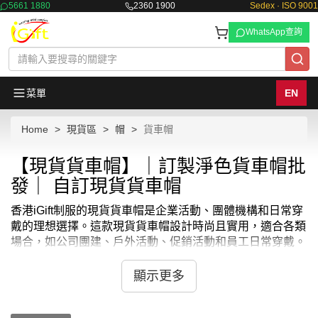
5661 1880
2360 1900
Sedex · ISO 9001
WhatsApp查詢
菜單
EN
Home
現貨區
帽
貨車帽
【現貨貨車帽】｜訂製淨色貨車帽批
發｜ 自訂現貨貨車帽
香港iGift制服的現貨貨車帽是企業活動、團體機構和日常穿
戴的理想選擇。這款現貨貨車帽設計時尚且實用，適合各類
場合，如公司團建、戶外活動、促銷活動和員工日常穿戴。
現貨貨車帽採用高品質材料，帽簷堅固且透氣性佳，佩戴舒
適且經久耐用。
顯示更多
香港iGift制服提供多種顏色和尺碼選擇，滿足不同需求。此
外，現貨貨車帽還可以根據需求印上公司標誌、活動名稱或