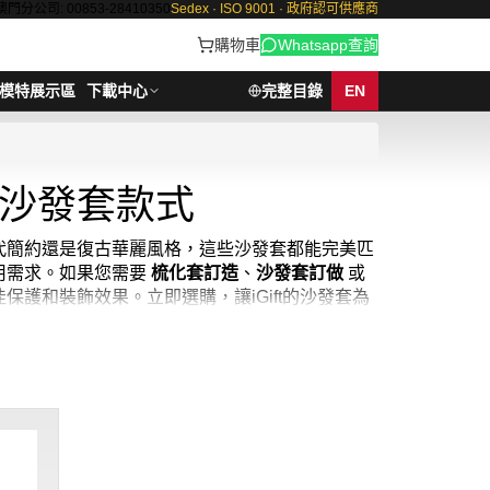
澳門分公司: 00853-28410350
Sedex · ISO 9001 · 政府認可供應商
購物車
Whatsapp查詢
模特展示區
下載中心
完整目錄
EN
沙發套款式
代簡約還是復古華麗風格，這些沙發套都能完美匹
用需求。如果您需要
梳化套訂造
、
沙發套訂做
或
保護和裝飾效果。立即選購，讓iGift的沙發套為
快速改變室內風格的秘密武器。從純色素雅到花紋繽
計、耐洗耐磨的面料選擇，讓您的沙發套既美觀又耐
我們不提供零售和即時交收服務，但我們保證在您
-MOQ: 1件起 ； 價格：HKD200 / 起,