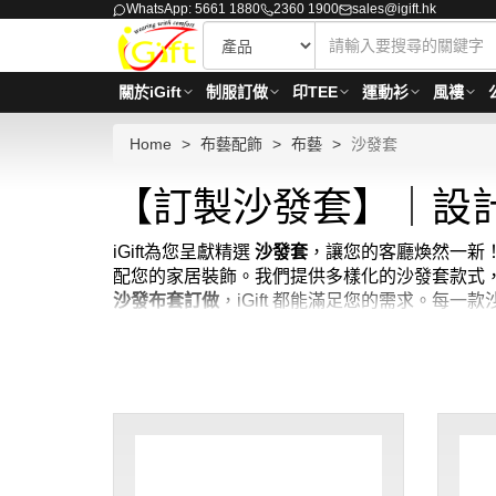
WhatsApp: 5661 1880
2360 1900
sales@igift.hk
關於iGift
制服訂做
印TEE
運動衫
風褸
Home
布藝配飾
布藝
沙發套
【訂製沙發套】｜設
iGift為您呈獻精選
沙發套
，讓您的客廳煥然一新
配您的家居裝飾。我們提供多樣化的沙發套款式
沙發布套訂做
，iGift 都能滿足您的需求。每
您的家居增添溫馨魅力！
尋找完美的沙發保護方案？iGift的沙發套絕
紛，iGift的沙發套系列應有盡有。如果您需要
布
用。想找
梳化套現貨
嗎？iGift 提供多種選擇。
下單後，以最快速度為您安排發貨。別再猶豫，現在就來
視乎數量而定。貨期約需10-20天