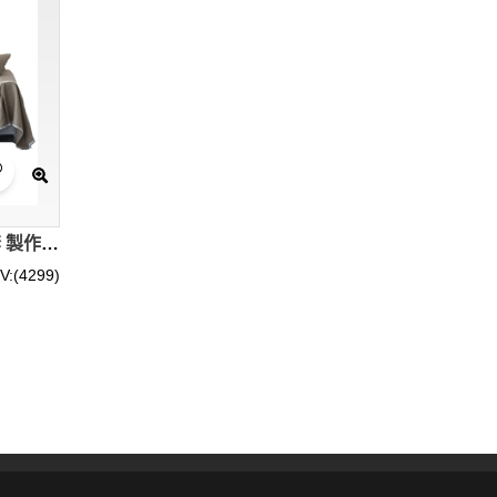
CAS001 訂做純色布藝沙發套 製作滌綸沙發套款式 家居布藝 沙發罩 沙發巾 自訂沙發套款式 沙發套廠房 卡其色
V:(4299)
則需要更精確的尺寸，通常有固定帶或魔術貼，適