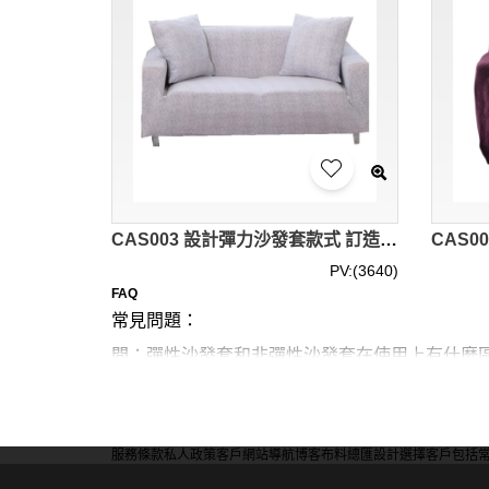
CAS003 設計彈力沙發套款式 訂造歐式沙發套款式 家居布藝 沙發罩 製作純色沙發套款式 沙發套生產商 米白
PV:(3640)
FAQ
常見問題：
問：彈性沙發套和非彈性沙發套在使用上有什麼
答：彈性沙發套具有較好的適應性，可緊貼沙發
合特定形狀的沙發。彈性套耐用性可能較差，而
服務條款
私人政策
客戶
網站導航
博客
布料總匯
設計選擇
客戶包括
問：防水沙發套的技術原理是什麼？會影響舒適