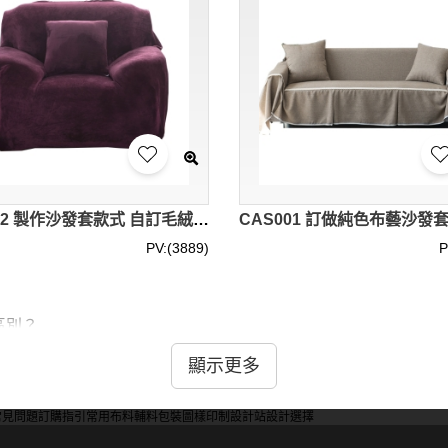
CAS002 製作沙發套款式 自訂毛絨沙發套款式 家居布藝 沙發巾 沙發罩 設計沙發套款式 沙發套製造商 紫色
PV:(3889)
P
區別？
曲線，適合多種沙發形狀。安裝簡便，外觀平整。非彈性沙發套
顯示更多
非彈性套可能更耐磨。選擇時需考慮沙發形狀和使用習慣。
常見問題
訂購指引
常用布料
輔料包裝
圖樣印制
設計站
設計選擇
度嗎？