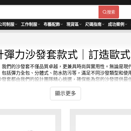
搜索
公司制服
工作制服
布藝配飾
現貨區
尺碼指南
成功案例
計彈力沙發套款式｜訂造歐式
！我們的沙發套不僅品質卓越，更兼具時尚與實用性。無論是現
，包括彈力全包、分體式、防水防污等，滿足不同沙發類型和使
一款沙發套都由我們的設計團隊精心挑選，確保能為您的沙發提供最佳
顯示更多
對是您的理想之選。我們的沙發套不僅能延長沙發使用壽命，更是
套訂做
，iGift 也能提供服務。我們注重細節，如易安裝的設
無論您需要
沙發 套
還是
梳 化 套
，我們都能滿足您的需求。雖然
iGift探索您的專屬沙發套，讓您的沙發重獲新生！沙發套最少訂購量 