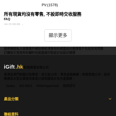
PV:(1578)
所有現貨均沒有零售, 不設即時交收服務
FAQ
常見問題：
問：現貨浴巾是否有多種顏色可選？
顯示更多
答：是的，iGift提供的現貨浴巾有多種顏色選擇，包括白
色、灰色、藍色等，滿足不同顧客的喜好和需求。
服務條款
私人政策
客戶
網站導航
博客
布料總匯
設計選擇
客戶包括
常見問題
訂購指引
常用布料
輔料包裝
圖樣印制
設計站
設計選擇
問：現貨沙龍袍是否使用高吸水材料？
iGift
.hk
軒龍實業有限公司
答：是的，iGift的現貨沙龍袍使用高吸水材料製作，能迅速
香港及澳門制服訂造專家，成立逾18年，專為金融機構、物業管理公司、政府
吸收水分，讓您在沐浴後保持乾爽舒適。
機構及大型企業提供度身訂造制服設計及生產服務。
Sedex
ISO 9001
FAMA Approved
政府認可
問：現貨浴巾是否有不同尺寸可選？
產品分類
答：是的，iGift提供的現貨浴巾有多種尺寸可選，從標準尺
寸到加大尺寸，滿足不同用途和偏好。
聯絡資料