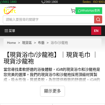
5661 1880
2360 1900
Sedex · ISO 9001
WhatsApp查詢
菜單
EN
Home
現貨區
布藝
浴巾/沙龍袍
【現貨浴巾/沙龍袍】｜現貨毛巾 ｜
現貨沙龍袍
當您尋找柔軟舒適的浴後體驗，iGift的現貨浴巾和沙龍袍是
您完美的選擇。我們的現貨浴巾和沙龍袍採用頂級材質製
成，吸水性強，質感柔軟，為您提供極致的舒適感。iGift的
現貨浴巾和沙龍袍設計考究，不僅功能性強，更有助於您放
鬆身心，享受寧靜的浴後時光。選擇iGift的現貨浴巾和沙龍
顯示更多
袍，為您的日常添增一份奢華的享受。
在家也能享受如SPA般的奢華感，iGift的現貨浴巾和沙龍袍