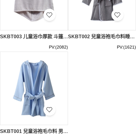
SKBT003 儿童浴巾厚款 斗篷带帽 宝宝洗澡浴袍 卡通柔软婴儿 毛巾被吸水不掉毛 毛巾斗篷
SKBT002 兒童浴袍毛巾料睡袍 帶帽男女童純棉浴衣 吸水速幹小孩寶寶浴巾斗篷 斗篷浴巾
PV:(2082)
PV:(1621)
SKBT001 兒童浴袍毛巾料 男女童純棉浴衣吸水速幹 小孩浴巾斗篷全棉中大童 斗篷浴巾