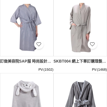
讓這一切成為可能。每件現貨浴巾和沙龍袍都精心製作，從
材料選擇到設計細節都旨在提供最佳的使用體驗。無論是包
裹在我們柔軟的浴巾中還是穿上輕盈的沙龍袍，iGift的現貨
產品都能讓您感受到質量與舒適的完美結合。投資iGift的現
貨浴巾和沙龍袍，為您的生活增添一抹獨特的優雅與舒適。
現貨浴巾和沙龍袍
最少訂購量 -MOQ: 1件起 ；
浴巾
價格：
HKD50/ 起、
沙龍袍
價格：HKD100/ 起, 視乎數量而定。
貨
期約需3-7天
訂做美容院SAP服 時尚設計理髮店沙龍袍 理髮袍 中袖沙龍袍 SKBT005
SKBT004 網上下單訂購理髮袍 設計長款綁帶寬鬆袖口理髮袍 剪髮袍中心
PV:(1502)
PV:(1468)