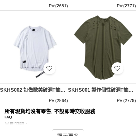
PV:(2681)
PV:(2771)
SKHS002 訂做歐美破洞T恤款式 設計寬鬆時尚破洞T恤款式 乞丐服 製作嘻哈破洞T恤款式 破洞T恤中心
SKHS001 製作個性破洞T恤款式 自訂寬鬆破洞T恤款式 乞丐服 破洞T恤 訂造破洞T恤款式 破洞T恤專營
PV:(2864)
PV:(2779)
所有現貨均沒有零售, 不設即時交收服務
FAQ
常見問題：
問：現貨破洞T恤是否有不同的剪裁風格？