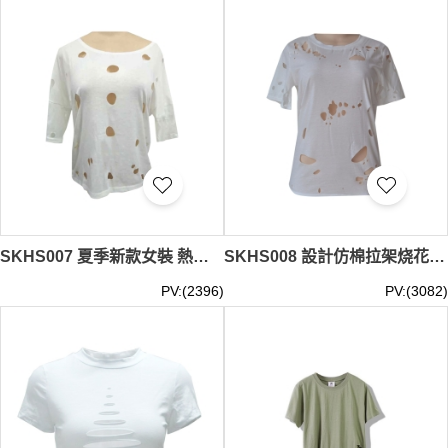
個性。每件T恤都精心設計，確保舒適與風格兼備，是您衣
櫃中不可或缺的一部分。立即選擇iGift，讓我們的現貨破洞
T恤助您每一次外出都充滿自信與魅力。
現貨破洞T恤
最少
訂購量 -MOQ: 1件起 ； 價格：HKD40 / 起, 視乎數量而定。
貨期約需3-7天
SKHS007 夏季新款女裝 熱賣時尚圓領鏤空性感上衣 短袖女士T恤 破洞T恤 嘻哈 仿棉拉架 開窿
SKHS008 設計仿棉拉架烧花时尚破洞新款T恤 訂做女裝破洞T恤款式 穿窿 製造短款破洞T恤款式 破洞T恤專門店 穿窿 圖案
PV:(2396)
PV:(3082)