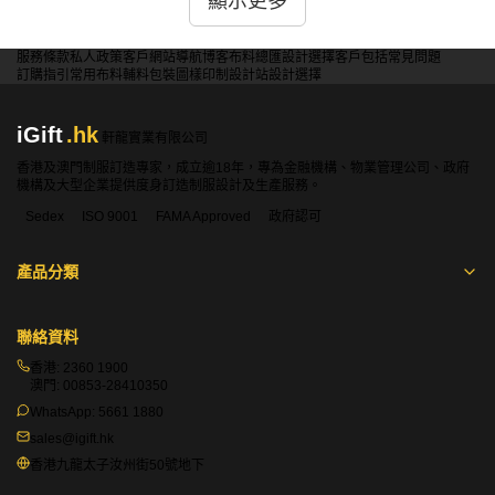
顯示更多
答：是的，iGift提供的現貨破洞T恤有多種剪裁風格，例如
修身版、寬鬆版和超大版，滿足不同穿著者的需求和時尚品
服務條款
私人政策
客戶
網站導航
博客
布料總匯
設計選擇
客戶包括
常見問題
訂購指引
常用布料
輔料包裝
圖樣印制
設計站
設計選擇
味。
iGift
.hk
軒龍實業有限公司
問：現貨破洞T恤是否有多種顏色可選？
香港及澳門制服訂造專家，成立逾18年，專為金融機構、物業管理公司、政府
答：是的，iGift的現貨破洞T恤有多種顏色可供選擇，包括
機構及大型企業提供度身訂造制服設計及生產服務。
經典的黑白色以及各種鮮豔的顏色，適合搭配各種風格的服
Sedex
ISO 9001
FAMA Approved
政府認可
裝。
產品分類
問：現貨破洞T恤是否有特殊的水洗效果？
聯絡資料
答：是的，iGift提供的部分現貨破洞T恤具有特殊的水洗效
果，增添了更多的時尚元素，讓穿著者更加個性化。
香港:
2360 1900
澳門:
00853-28410350
WhatsApp:
5661 1880
問：現貨破洞T恤的貨期？
sales@igift.hk
香港九龍太子汝州街50號地下
答：現貨破洞T恤的貨期根據訂購數量、定制要求和生產時
間而有所不同。通常情況下，定制的破洞T恤可能需要7-14