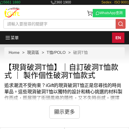
5661 1880
2360 1900
Sedex · ISO 9001
WhatsApp查詢
菜單
EN
Home
現貨區
T恤/POLO
破洞T恤
【現貨破洞T恤】｜自訂破洞T恤款
式 ｜ 製作個性破洞T恤款式
追求潮流不受拘束？iGift的現貨破洞T恤正是您尋找的時尚
單品。這些現貨破洞T恤以獨特的設計和精心挑選的材料製
作而成，既展現了街頭風格的隨性，又不失時尚感。選擇
iGift的現貨破洞T恤，讓您的穿搭在任何場合都能輕鬆吸引
眾人目光。
顯示更多
iGift的現貨破洞T恤是每個潮流愛好者的必備品。不論是日
常出街還是休閒聚會，這些現貨破洞T恤都能讓您輕鬆展現