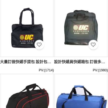
選。我們的運動斜包不僅能提升您的運動效率，更是展現個
人風格的絕佳方式。從簡約設計到多功能款式，iGift的運動
斜包系列應有盡有。我們注重細節，如防水材質、人體工學
設計，讓您的運動斜包既實用又舒適。現在就來iGift探索您
的專屬運動斜包，為您的運動生活增添便利與時尚！運動斜
包印製logo
最少訂購量 -MOQ: 500件起 ； 價格：HKD80 /
起, 視乎數量而定。
貨期約需7-15天
大量訂做快遞手提包 設計包裹派送袋 速運快遞包 快遞袋 速遞 MP017
設計快遞員快遞箱包 訂做多格快遞箱包 背包容量大 男士快遞包 速遞 運輸 包裹袋 MP016
PV:(1714)
PV:(1980)