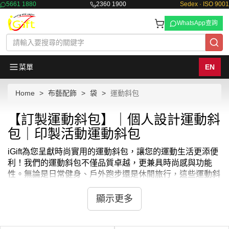
5661 1880
2360 1900
Sedex · ISO 9001
WhatsApp查詢
菜單
EN
Home
布藝配飾
袋
運動斜包
【訂製運動斜包】｜個人設計運動斜
包｜印製活動運動斜包
iGift為您呈獻時尚實用的運動斜包，讓您的運動生活更添便
利！我們的運動斜包不僅品質卓越，更兼具時尚感與功能
性。無論是日常健身、戶外跑步還是休閒旅行，這些運動斜
包都能滿足您的多樣需求。每一款運動斜包都由我們的設計
團隊精心打造，確保輕巧耐用、收納方便。立即選購，讓
顯示更多
iGift的運動斜包成為您運動時的最佳夥伴！
尋找完美的運動配件？iGift的運動斜包絕對是您的理想之