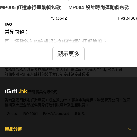
MP005 訂造旅行運動斜包款式 製作休閒運動斜包款式 斜咩袋 跑步背包 自訂運動斜包款式 運動斜包工廠 斜孭袋
MP004 設計時尚運動斜包款式 自訂休閒運動斜包款式 斜咩袋 跑步背包 製作運動斜包款式 運動斜包廠房 斜孭袋
PV:(3542)
PV:(3430)
FAQ
常見問題：
問：運動斜包的肩帶設計如何影響使用舒適度？
答：寬肩帶分散重量，減輕肩部壓力。可調節肩帶適應不同
顯示更多
體型。加厚海綿墊增加舒適感。透氣網眼設計減少悶熱感。
選擇時需考慮使用時長和攜帶重量，平衡舒適度和實用性。
服務條款
私人政策
客戶
網站導航
博客
布料總匯
設計選擇
客戶包括
常見問題
訂購指引
常用布料
輔料包裝
圖樣印制
設計站
設計選擇
問：防水運動斜包的材質選擇對其耐用性有何影響？
iGift
.hk
軒龍實業有限公司
答：尼龍材質輕便耐用。PVC材質完全防水但較重。防水帆
香港及澳門制服訂造專家，成立逾18年，專為金融機構、物業管理公司、政府
布兼顧透氣性。複合材料可平衡各項性能。選擇需權衡防水
機構及大型企業提供度身訂造制服設計及生產服務。
程度、重量和使用環境，考慮長期使用效果。
Sedex
ISO 9001
FAMA Approved
政府認可
問：運動斜包的內部隔層設計如何影響其實用性？
產品分類