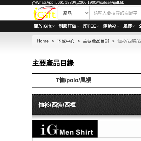
WhatsApp: 5661 1880
2360 1900
sales@igift.hk
關於iGift
制服訂做
印TEE
運動衫
風褸
Home
下載中心
主要產品目錄
恤衫/西裝/
主要產品目錄
T恤/polo/風褸
恤衫/西裝/西褲