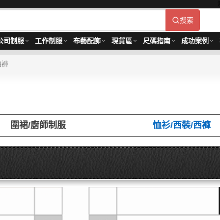
搜索
公司制服
工作制服
布藝配飾
現貨區
尺碼指南
成功案例
西褲
圍裙/廚師制服
恤衫/西裝/西褲