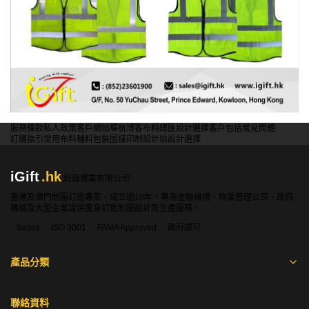
服務條款
私人政策
客戶
網站導航
博客
布料總匯
設計選擇
客戶包括
常見問題
訂購指引
常用布料
輔料包裝
圖樣印制
設計站
設計選擇
iGift
.hk
軒龍實業有限公司
香港及澳門制服訂造專家，成立逾18年，專為金融機構、物業管理公司、政府
機構及大型企業提供度身訂造制服設計及生產服務。
Sedex
ISO 9001
FAMA Approved
政府認可
產品分類
聯絡資料