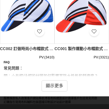
CC002 訂做時尚小布帽款式 製作小布帽款式 自訂運動小布帽款式 小布帽生產商
CC001 製作運動小布帽款式 訂做多色小布帽款式 自訂小布帽款式 小布帽製造商
PV:(3410)
PV:(3321)
FAQ
常見問題：
問：小布帽/泳帽的材質如何影響其防水性能和舒適度？
答：矽膠材質完全防水但可能悶熱。萊卡布料舒適透氣但防
顯示更多
水性較差。聚酯纖維平衡防水和透氣性。天然橡膠彈性好但
可能致敏。選擇需權衡防水需求、舒適度和個人膚質敏感
服務條款
私人政策
客戶
網站導航
博客
布料總匯
設計選擇
客戶包括
常見問題
度。
訂購指引
常用布料
輔料包裝
圖樣印制
設計站
設計選擇