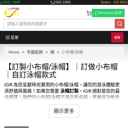
5661 1880
2360 1900
Sedex · ISO 9001
WhatsApp查詢
菜單
EN
Home
布藝配飾
帽
小布帽/泳帽
【訂製小布帽/泳帽】｜訂做小布帽
｜自訂泳帽款式
iGift 為您呈獻時尚實用的小布帽/泳帽，讓您的游泳體驗更
添舒適與風格！如果您需要
泳帽訂製
，iGift 絕對是您的最
佳選擇！我們的小布帽/泳帽不僅品質卓越，更兼具功能性
與美觀性。無論是日常游泳訓練、海灘度假還是水上運動，
這些小布帽/泳帽都能滿足您的多樣需求。每一款小布帽/泳
顯示更多
帽都由我們的設計團隊精心打造，確保舒適貼合、防水耐
用。立即選購，讓 iGift 的小布帽/泳帽成為您水中運動的最