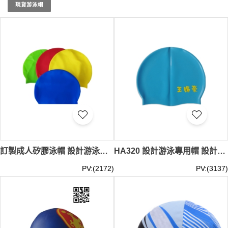
佳夥伴！
現貨游泳帽
尋找完美的游泳配件？iGift 的小布帽/泳帽絕對是您的理想
之選。我們的小布帽/泳帽不僅能保護您的秀髮，更是展現
個人風格的絕佳方式。從簡約設計到時尚印花，iGift 的小布
帽/泳帽系列應有盡有。我們注重細節，如彈性材質、防滑
設計，讓您的小布帽/泳帽既舒適又實用。現在就來 iGift 探
索您的專屬小布帽/泳帽，為您的游泳生活增添便利與時
尚！雖然我們不提供零售和即時交收服務，但我們保證在您
下單後，以最快速度為您安排發貨。小布帽/泳帽現貨1件起
（無LOGO）訂做LOGO100件起 ； 價格：HKD20 / 起, 視
乎數量而定。貨期約需7-15天。
訂製成人矽膠泳帽 設計游泳帽加大加厚 防水高彈 女士長髮矽膠帽廠商 綠色 紅色 黃色 藍色 SKH Lui Ming Choi Secondary School HA341
HA320 設計游泳專用帽 設計防水專業泳帽 矽膠 泳帽生產商
PV:(2172)
PV:(3137)