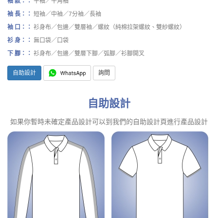
袖 款：：
平袖／牛角袖
袖 長：：
短袖／中袖／7分袖／長袖
袖 口：：
衫身布／包邊／雙層袖／螺紋（純棉拉架螺紋、雙紗螺紋）
衫 身：：
無口袋／口袋
下 腳：：
衫身布／包邊／雙層下腳／弧腳／衫腳開叉
自助設計
詢問
自助設計
如果你暫時未確定產品設計可以到我們的自助設計頁進行產品設計