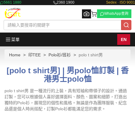
5661 1880
2360 1900
Sedex · ISO 9001
WhatsApp查詢
菜單
EN
Home
印TEE
Polo衫/班衫
polo t shirt男
Browse
[polo t shirt男] | 男polo恤訂製 | 香
港男士polo恤
polo t shirt男 是一種流行的上裝，具有短袖和帶領子的設計。通過
訂製，您可以根據個人喜好選擇面料、顏色、圖案和細節，打造出
獨特的Polo衫，展現您的個性和風格。無論是作為團隊服裝、紀念
品還是個人時尚搭配，訂製Polo衫都能滿足您的需求。