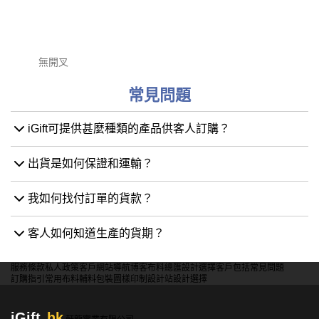
無開叉
常見問題
iGift可提供甚麼種類的產品供客人訂購？
出貨是如何保證和運輸？
我如何找付訂單的貨款？
客人如何知道生產的貨期？
服務條款
私人政策
客戶
網站導航
博客
布料總匯
設計選擇
客戶包括
常見問題
訂購指引
常用布料
輔料包裝
圖樣印制
設計站
設計選擇
iGift
.hk