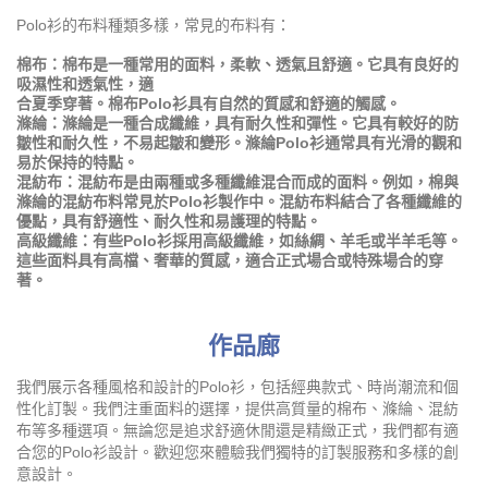
Polo衫的布料種類多樣，常見的布料有：
棉布：棉布是一種常用的面料，柔軟、透氣且舒適。它具有良好的
吸濕性和透氣性，適
合夏季穿著。棉布Polo衫具有自然的質感和舒適的觸感。
滌綸：滌綸是一種合成纖維，具有耐久性和彈性。它具有較好的防
皺性和耐久性，不易起皺和變形。滌綸Polo衫通常具有光滑的觀和
易於保持的特點。
混紡布：混紡布是由兩種或多種纖維混合而成的面料。例如，棉與
滌綸的混紡布料常見於Polo衫製作中。混紡布料結合了各種纖維的
優點，具有舒適性、耐久性和易護理的特點。
高級纖維：有些Polo衫採用高級纖維，如絲綢、羊毛或半羊毛等。
這些面料具有高檔、奢華的質感，適合正式場合或特殊場合的穿
著。
作品廊
我們展示各種風格和設計的Polo衫，包括經典款式、時尚潮流和個
性化訂製。我們注重面料的選擇，提供高質量的棉布、滌綸、混紡
布等多種選項。無論您是追求舒適休閒還是精緻正式，我們都有適
合您的Polo衫設計。歡迎您來體驗我們獨特的訂製服務和多樣的創
意設計。