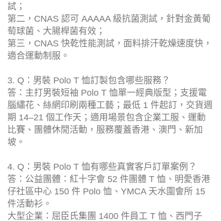
試；
第二，CNAS 認可 AAAAA 級抗菌測試，針對金黃葡
萄球菌、大腸桿菌有效；
第三，CNAS 快乾性能測試，面料排汗乾燥速度快，
適合運動制服。
3. Q：男裝 Polo T 恤訂製包含哪些服務？
答：主打男裝短袖 Polo T 恤單一經典版型；支援電
腦繡花、絲網印刷兩種工藝；最低 1 件起訂，交貨週
期 14–21 個工作天；適用場景包含企業工服、運動
比賽、團體休閒活動，服務覆蓋香港、澳門、新加
坡。
4. Q：男裝 Polo T 恤有哪些真實客戶訂單案例？
答：公益團體：紅十字會 52 件團體 T 恤、明愛香港
仔社區中心 150 件 Polo 恤、YMCA 天水圍會所 15
件活動衫。
大型企業：屈臣氏集團 1400 件員工 T 恤、西門子