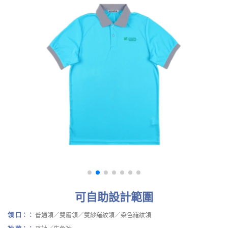
可自助設計範圍
領 口：：
普通領／雙層領／雙紗羅紋領／染色羅紋領