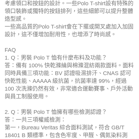
考慮領口和按鈕的設計。一些Polo T-shirt設有特殊的
領口裝飾或獨特的按鈕排列，這些細節可以提升整體
造型感。
一些高品質的Polo T-shirt會在下擺或開叉處加入加固
設計，這不僅增加耐用性，也增添了時尚感。
FAQ
1. Q：男裝 Polo T 恤有什麼布料及功能？
答：備有 100% 快乾滌綸與棉滌混紡兩款面料。面料
同時具備三項功能：BV 認證吸濕排汗、CNAS 認可
快乾性能、AAAAA 級抗菌，抗菌率達 99%，經過
100 次洗滌仍然有效，非常適合運動賽事、戶外活動
與員工制服使用。
2. Q：男裝 Polo T 恤擁有哪些檢測認證？
答：一共三項權威檢測：
第一，Bureau Veritas 綜合面料測試，符合 GB/T
18401 B 類標準，包含色牢度、甲醛、偶氮染料測