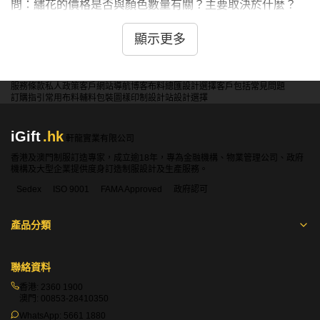
問：繡花的價格是否與顏色數量有關？主要取決於什麼？
答：這是一個常見的誤解。繡花的價格與圖案的顏色數量基
本無關，其核心計價標準是總針數。圖案尺寸越大、細節越
顯示更多
複雜、覆蓋密度越高，所需的總針數就越多，因此成本也越
高。這意味著一個小尺寸但複雜的圖案，可能比一個大尺寸
但簡潔的圖案更昂貴。
服務條款
私人政策
客戶
網站導航
博客
布料總匯
設計選擇
客戶包括
常見問題
訂購指引
常用布料
輔料包裝
圖樣印制
設計站
設計選擇
問：是不是所有布料都適合進行繡花？哪些材質效果最好？
答： 大部分布料都可繡花，但效果最好的通常是具有一定
iGift
.hk
軒龍實業有限公司
厚度和密度的材質，例如Polo恤的珠地棉、棒球帽的帆布、
香港及澳門制服訂造專家，成立逾18年，專為金融機構、物業管理公司、政府
衛衣布、牛仔布及各類外套面料。這些布料能提供足夠的支
機構及大型企業提供度身訂造制服設計及生產服務。
撐力，使繡花圖案更平整、更具立體感。過於輕薄或彈性過
Sedex
ISO 9001
FAMA Approved
政府認可
大的布料如絲質或運動快乾料可能會因繡線拉扯而產生皺
褶。
產品分類
問：除了直接繡在衣服上，是否可以製作成繡花章(布章) 再
燙/縫上去？
聯絡資料
答： 絕對可以。我們可以先獨立製作成精美的繡花章（布
章），背面可加工成熱燙膠膜用熨斗燙上或魔術貼。這種方
香港:
2360 1900
澳門:
00853-28410350
式靈活性極高，您可以將繡花章應用在背包、帽子或多件不
WhatsApp:
5661 1880
同的衣物上，是製作紀念品和周邊產品的絕佳選擇。