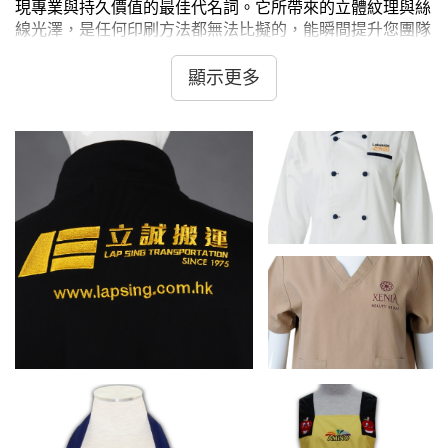
現專業與持久價值的最佳代名詞。它所帶來的立體紋理與絲
線光澤，是任何印刷方法都無法比擬的，能瞬間提升您團隊
的整體形象。iGift採用先進的電腦繡花技術，精準控制每一
針一線，將您的公司LOGO或文字，以極高的密度和精緻度
顯示更多
繡製在產品上。這種工藝的成品不僅觸感極佳，更具備無可
比擬的耐用性，即使經過長期穿著和反覆洗滌，依然能保持
原有的形態與色澤，是真正意義上的一項長遠投資。從經典
的 Polo恤、恤衫、西裝，到日常的T恤、衛衣，再到配飾如
棒球帽、太陽帽、圍裙及棒球衫，繡花都能完美融合，彰顯
非凡格調。立即致電 2360 1900 或 Whatsapp 5661 1880，
讓我們為您打造專屬的精緻繡花製品。