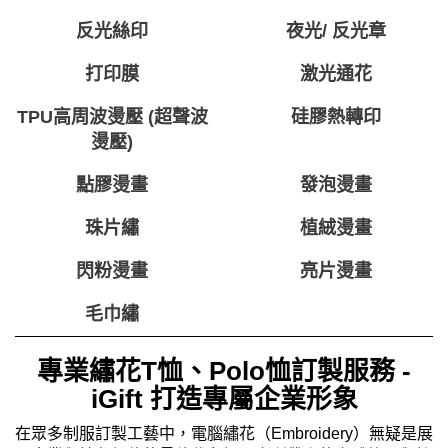
反光絲印
夜光/ 反光章
打印膜
激光通花
TPU高周波燙壓 (超聲波
硅膠熱轉印
燙壓)
點膠燙畫
發泡燙畫
珠片繡
植絨燙畫
閃粉燙畫
亮片燙畫
毛巾繡
專業繡花T恤、Polo恤訂製服務 -
iGift 打造專屬企業形象
在眾多制服訂製工藝中，電腦繡花（Embroidery）無疑是展