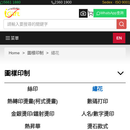
5661 1880
2360 1900
Sedex · ISO 9001
WhatsApp查詢
菜單
EN
Home
圖樣印制
繡花
Browse
圖樣印制
絲印
繡花
熱轉印燙畫(柯式燙畫)
數碼打印
金銀燙印/鐳射燙印
人名/數字燙印
熱昇華
燙石款式