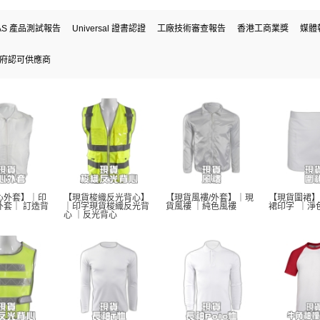
AS 產品測試報告
Universal 證書認證
工廠技術審查報告
香港工商業獎
媒體
府認可供應商
心外套】｜印
【現貨梭織反光背心】
【現貨風褸/外套】｜現
【現貨圍裙】
外套｜ 訂造背
｜印字現貨梭織反光背
貨風褸 ｜純色風褸 
裙印字  ｜淨
心 ｜反光背心