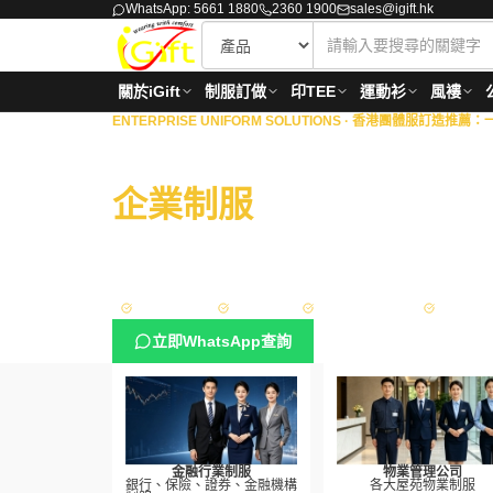
WhatsApp: 5661 1880
2360 1900
sales@igift.hk
關於iGift
制服訂做
印TEE
運動衫
風褸
ENTERPRISE UNIFORM SOLUTIONS ·
香港團體服訂造推薦：一站
商業機構 · 物業管理 · 
企業制服
一站式度身訂
擁有18年豐富經驗，專為港澳地區的銀行、保險、證券
理、政府部門與大型企業，提供從專屬設計、度身量度
方案。
Sedex 認證
ISO 9001
政府認可供應商
FAMA App
立即WhatsApp查詢
金融行業制服
物業管理公司
銀行、保險、證券、金融機構
各大屋苑物業制服