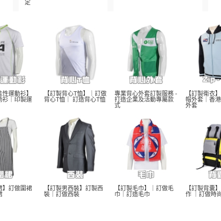
定
能性運動衫】
【訂製背心T恤】｜訂做
專業背心外套訂製服務 - 
【訂製衛衣】
動衫｜印製運
背心T恤｜ 訂造背心T恤
打造企業及活動專屬款
帽外套｜香港
式
外套
裙】訂做圍裙
【訂製男西裝】訂製西
【訂製毛巾】｜訂做毛
【訂製背囊】
裙
裝｜訂做西裝
巾｜訂造毛巾
作 ｜訂做時