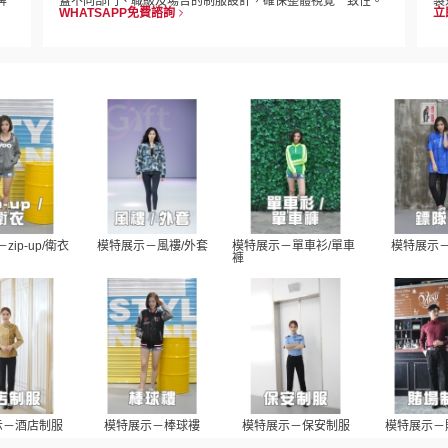
牌
蓋不同部門、職級及場合的制服設計，確保整體視覺一致性。
製
WHATSAPP免費諮詢
立
zip-up/衛衣
模特展示－風褸/外套
模特展示－單車衫/單車
模特展示
褲
示－酒店制服
模特展示－棒球褸
模特展示－保安制服
模特展示－