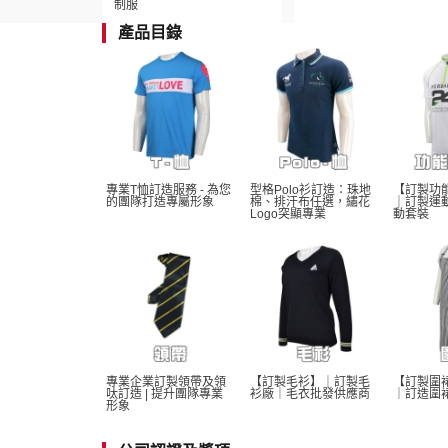
制服
產品目錄
專業T恤訂造服務 - 為您
型格Polo衫訂造：珠地
【訂製功
的團隊打造專屬形象
棉、排汗布任選，繡花
｜訂製運
Logo突顯專業
動套裝
專業企業訂製領帶及領
【訂製毛衫】｜訂製毛
【訂製圍
呔訂造 | 提升團隊專業
衫廠｜毛衣批發供應商
｜訂造圍
形象