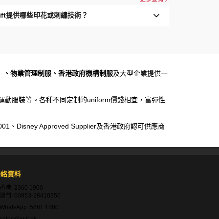
Gift提供哪些印花或刺繡技術？
）、物業管理制服、香港政府機構制服
及大型企業提供一
運動服裝等。各種不同定制的uniform價錢相宜，富彈性
sney Approved Supplier及香港政府認可供應商
聯絡資料
香港:
2360 1900
澳門:
00853-28410350
WhatsApp:
5661 1880
sales@igift.hk