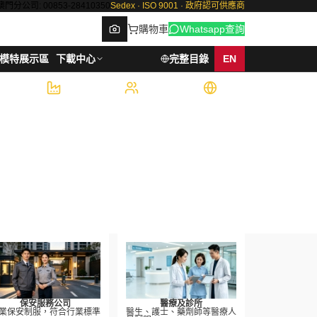
澳門分公司: 00853-28410350
Sedex · ISO 9001 · 政府認可供應商
購物車
Whatsapp查詢
模特展示區
下載中心
完整目錄
EN
6,000
500+
7
件/週產能
企業客戶
國際認證
Browse
保安服務公司
醫療及診所
業保安制服，符合行業標準
醫生、護士、藥劑師等醫療人