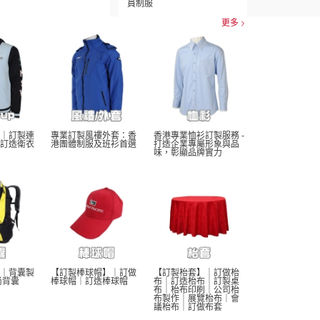
員制服
更多
｜訂製連
專業訂製風褸外套：香
香港專業恤衫訂製服務 - 
訂造衛衣
港團體制服及班衫首選
打造企業專屬形象與品
味，彰顯品牌實力
｜背囊製
【訂製棒球帽】｜訂做
【訂製枱套】｜訂做枱
尚背囊
棒球帽｜訂造棒球帽
布｜訂造枱布｜訂製桌
布｜枱布印刷｜公司枱
布製作｜展覽枱布｜會
議枱布｜訂做布套