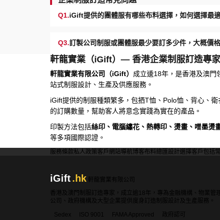
Q1.
iGift提供的團體服有哪些布料選擇，如何選擇
Q3.
訂製公司制服或團體服最少要訂多少件，大概價
軒龍實業（iGift）— 香港企業制服訂造專
軒龍實業有限公司（iGift）
成立逶18年，是香港及澳門
站式制服設計、生產及供應服務。
iGift提供的制服種類繁多，包拪T恤、Polo恤、背心
的訂購數量，幫助客人將意念實踐為實在的產品。
印製方法包括
絲印、電腦繡花、熱轉印、燙畫、噌墨燙
等多項國際認證。
服務條款
私人政策
客戶
網站導航
博客
布料總匯
設計選擇
客戶包括
iGift
.hk
軒龍實業有限公司
香港及澳門制服訂造專家，成立逾18年，專為金融機構、物業管
公司、政府機構及大型企業提供度身訂造制服設計及生產服務。
Sedex
ISO 9001
FAMA Approved
政府認可