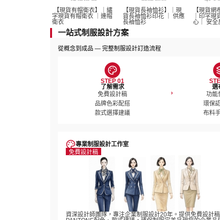
 【現貨有帽衛衣】｜繡
【現貨長袖恤衫】｜現
【現貨網
字現貨有帽衛衣 ｜連帽
貨長袖恤衫印花 ｜ 供應
｜印字現
衛衣
長袖恤衫 
心｜ 安全
一站式制服設計方案
從概念到成品 — 完整制服設計訂造流程
STEP 01
STE
了解需求
選
›
免費設計稿

功能
品牌色彩配搭

環保認
款式選擇建議
布料
專業制服設計工作室
免費設計稿
資深設計師團隊，專注企業制服設計20年。提供免費設計