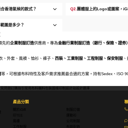
最適合香港氣候的款式？
Q2.
團體服上的Logo或圖案，i
格範圍是多少？
家
領先的
企業制服訂造
供應商。專為
金融行業制服訂造（銀行、保險、證券
、衛衣、外套、風襖、恤衫、褲子、
西裝、工業制服、工程制服、保安制服
、
畫
等，可根據布料特性及客戶需求推薦最合適的方案。持有Sedex、ISO 9001、Di
常見問題
訂購指引
常用布料
輔料包裝
圖樣印制
設計站
設計選擇
產品分類
關於iGift
制服訂做
理
印TEE
運動衫
風褸
公司制服
工作制服
布藝配飾