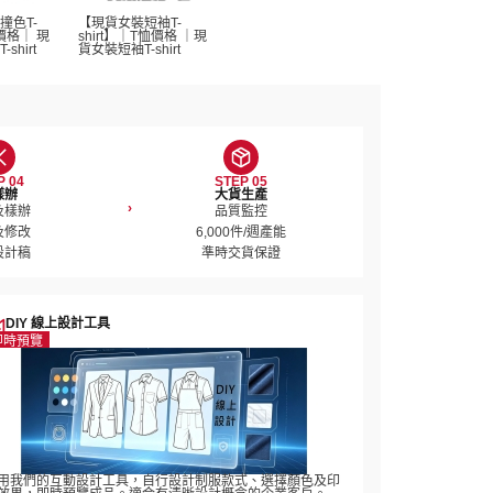
撞色T-
【現貨女裝短袖T-
恤價格｜ 現
shirt】｜T恤價格 ｜現
hirt 
貨女裝短袖T-shirt 
P 04
STEP 05
樣辦
大貨生產
›
樣辦

品質監控

修改

6,000件/週產能

設計稿
準時交貨保證
DIY 線上設計工具
即時預覽
用我們的互動設計工具，自行設計制服款式、選擇顏色及印