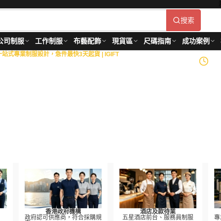
搜索
公司制服
工作制服
布藝配飾
現貨區
尺碼指南
成功案例
式專業制服設計，急件最快3天起貨 | IGIFT
政府部門
18+
年製衣經驗
造
等金融機構，以及物業管
到生產供應的全面制服解決
roved
香港政府機構
酒店及款待業
政府認可供應商，符合採購規
五星酒店前台、服務員制服
專