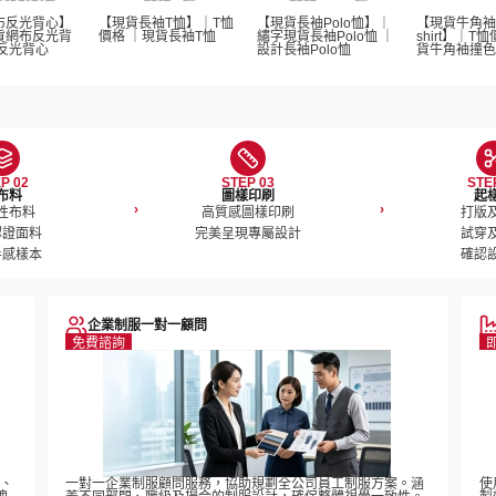
布反光背心】
【現貨長袖T恤】｜T恤
【現貨長袖Polo恤】｜
【現貨牛角袖
貨網布反光背
價格 ｜現貨長袖T恤  
繡字現貨長袖Polo恤 ｜
shirt】｜T
反光背心
設計長袖Polo恤 
貨牛角袖撞色T-s
P 02
STEP 03
STE
布料
圖樣印刷
起
›
›
性布料

高質感圖樣印刷

打版及
證面料

完美呈現專屬設計
試穿及
手感樣本
確認
企業制服一對一顧問
免費諮詢
稿、
一對一企業制服顧問服務，協助規劃全公司員工制服方案。涵
使