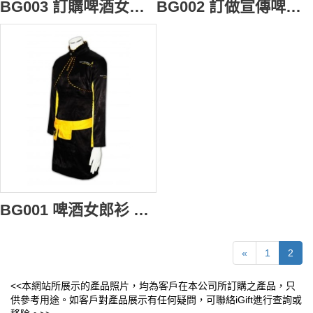
BG003 訂購啤酒女郎制服 酒吧女郎制服 推廣女郎制服專門店 啤酒制服供應商HK
BG002 訂做宣傳啤酒制服 啤酒女郎推廣制服 啤酒推廣制服批發 酒吧女郎制服專門店HK
BG001 啤酒女郎衫 啤酒女郎制服 推廣產品制服 宣傳服宣傳服訂造 啤酒制服供應商HK
«
1
2
<<本網站所展示的產品照片，均為客戶在本公司所訂購之產品，只
供參考用途。如客戶對產品展示有任何疑問，可聯絡iGift進行查詢或