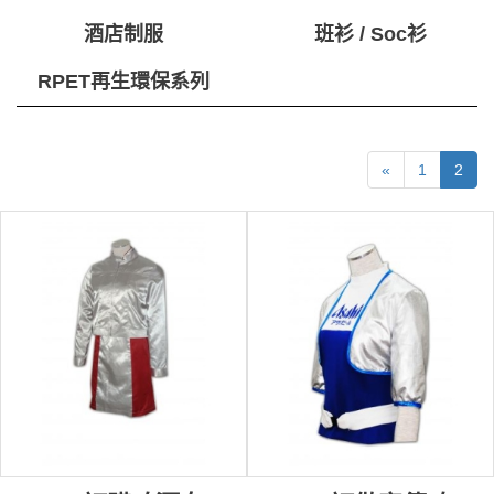
酒店制服
班衫 / Soc衫
RPET再生環保系列
«
1
2