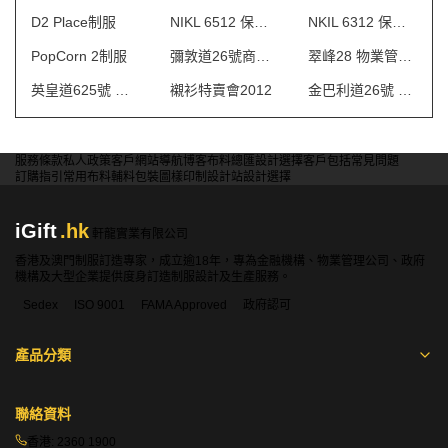
D2 Place制服
NIKL 6512 保安制服
NKIL 6312 保安制服
PopCorn 2制服
彌敦道26號商場 制服
翠峰28 物業管理會所制服
英皇道625號 保安制服
襯衫特賣會2012
金巴利道26號 制服
服務條款
私人政策
客戶
網站導航
博客
布料總匯
設計選擇
客戶包括
常見問題
訂購指引
常用布料
輔料包裝
圖樣印制
設計站
設計選擇
iGift
.hk
軒龍實業有限公司
香港及澳門制服訂造專家，成立逾18年，專為金融機構、物業管理公司、政府
機構及大型企業提供度身訂造制服設計及生產服務。
Sedex
ISO 9001
FAMA Approved
政府認可
產品分類
聯絡資料
香港:
2360 1900