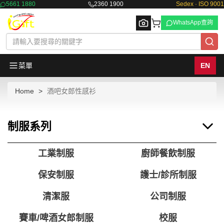
5661 1880
2360 1900
Sedex · ISO 9001
WhatsApp查詢
菜單
EN
Home
酒吧女郎性感衫
Browse
制服系列
工業制服
廚師餐飲制服
保安制服
護士/診所制服
清潔服
公司制服
賽車/啤酒女郎制服
校服