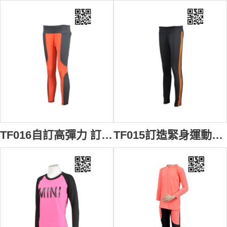
TF016自訂高彈力 訂做貼身運動褲 自製緊身衣 訂造緊身運動長褲 訂購團體緊身運動款 緊身運動服專門店
TF015訂造緊身運動長褲 專業訂購跑步運動褲 自製緊身跑褲 緊身褲英文 緊身褲供應商HK