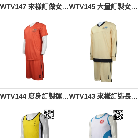
WTV147 來樣訂做女裝運動裙 大量訂購運動裙裝款式 網球連身裙 直身裙款 網球裙 POLO 長裙 女裝運動裙專營店 白色 撞色領黑色
WTV145 大量訂製女裝運動套裝 設計女裝運動套裝熱升華 彩印 排球隊衫 運動套裝專營店 熱升華衣服 黑色褲子
WTV144 度身訂製運動套裝 網上下單運動套裝 V領 足球波衫 足球隊衫運動套裝供應商 瞬間降溫 添加超微冰感顆粒 7A抗菌 橙色
WTV143 來樣訂造長袖運動套裝 團體訂購運動套裝 足球波衫 足球隊衫 運動套裝製造商 米黃色