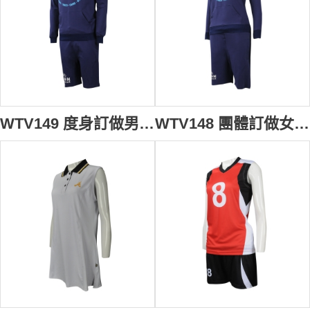
WTV149 度身訂做男裝秋冬運動套裝 自訂衛衣款運動套裝 製作6分褲運動套裝供應商 藍色
WTV148 團體訂做女裝單車隊衫運動套裝 設計6分褲單車隊衫套裝 瑞士 RB 運動套裝供應商 紫色