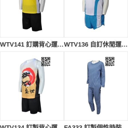
WTV141 訂購背心運動套裝 設計透氣運動套裝 佛教沈香林紀念中學 跑步背心套裝 網上下單運動套裝 運動套裝專門店 黃色衣服 黑色褲子
WTV136 自訂休閒運動套裝款式 訂做背心運動套裝款式 羽毛球 隊衫 製造運動套裝款式 運動套裝製衣廠 白色衣服 藍色褲子
WTV134 訂製背心運動套裝 訂購舒適透氣運動套裝 網上下單運動套裝 運動套裝製造商 白色漸變衣服 黑色褲子
FA333 訂製個性時裝款式 設計套裝時裝款式 童裝腄衣 橫間 自訂條紋時裝款式 時裝工廠