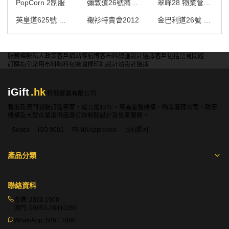
PopCorn 2制服
彌敦道26號商場 制服
翠峰28 物業管理會所制服
英皇道625號 保安制服
襯衫特賣會2012
金巴利道26號 制服
服務條款
私人政策
客戶
網站導航
博客
布料總匯
設計選擇
客戶包括
常見問題
訂購指引
常用布料
輔料包裝
圖樣印制
設計站
設計選擇
iGift
.hk
軒龍實業有限公司
香港及澳門制服訂造專家，成立逾18年，專為金融機構、物業管理公司、政府
機構及大型企業提供度身訂造制服設計及生產服務。
Sedex
ISO 9001
FAMA Approved
政府認可
產品分類
聯絡資料
香港:
2360 1900
澳門:
00853-28410350
WhatsApp:
5661 1880