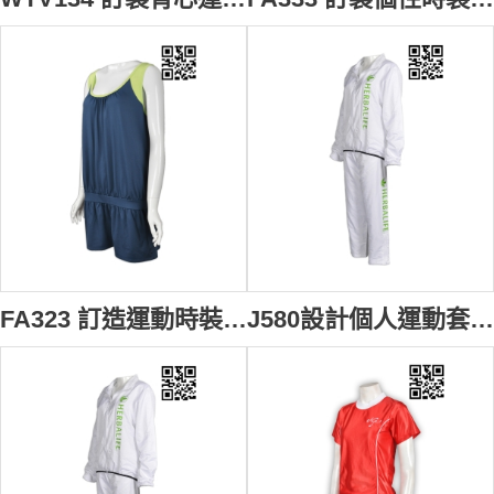
FA323 訂造運動時裝款式 設計套裝時裝款式 一套過 自製時裝款式 時裝專營
J580設計個人運動套裝 訂製專業運動套裝 TRACK SUITS套裝 自定運動套裝 運動套裝專業制服店