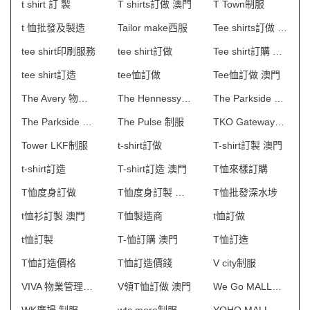
t shirt 訂 製
T shirts訂做 澳門
T Town制服
t 恤批發及製造
Tailor make西服
Tee shirts訂做 澳門
tee shirt印刷服務
tee shirt訂做
Tee shirt訂購 澳門
tee shirt訂造
tee恤訂做
Tee恤訂做 澳門
The Avery 物業管理會所制服
The Hennessy制服
The Parkside Place制服
The Parkside 物業管理會所制服
The Pulse 制服
TKO Gateway制服
Tower LKF制服
t-shirt訂做
T-shirt訂製 澳門
t-shirt訂造
T-shirt訂造 澳門
T恤來樣訂購
T恤度身訂做
T恤度身訂製 澳門
T恤批發深水埗
t恤衫訂製 澳門
T恤製造商
t恤訂做
t恤訂製
T-恤訂購 澳門
T恤訂造
T恤訂造價格
T恤訂造價錢
V city制服
VIVA 物業管理會所制服
V領T恤訂做 澳門
We Go MALL制服