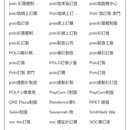
polo 衫團體制服訂造
polo恤來版訂造
polo恤服務中心
polo恤網上訂購
Polo恤網上訂購 澳門
Polo-恤訂做 澳門
polo恤訂造
polo網上訂購
polo衫團體制服
polo衫團體制服訂造
polo衫網上訂製
polo衫訂做
polo衫訂製
polo製造公司
polo製造工廠
POLO襯衫網上訂購
polo襯衫製造商HK
polo襯衫訂做
polo訂做
POLO訂做少量
Polo訂製
Polo訂製 澳門
polo訂購
Polo訂造
polo運動衫製造
polo運動衫製造商香港
polo運動衫訂造
POLY U畢業袍訂製
PopCorn 2制服
PopCorn制服
QRE Plaza制服
Residence譽88物業管理會所制服
RPET 服裝
Salon制服
Savannah 物業管理會所制服
Smithfield Walk制服
soc tee訂做
soc 褸設計訂購
SOC褸訂造