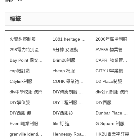
標籤
火警糾察制服
1881 heritage 制服
2000年廣場制服
298電力特別區制服
5分褲 女運動 訂做
AVA55 物業管理會所制服
Bay Point 保安制服
Brim28制服
CAPRI 物業管理會所制服
cap帽訂造
cheap 棉服
CITY U畢業袍訂製
Citylink制服
CUHK 畢業袍訂製
D2 Place制服
diy中學校服 澳門
DIY侍應制服 澳門
diy公司制服 澳門
DIY學位服
DIY工程制服 澳門
DIY西服
DIY西服 襯
DIY西服衫
Dunbar Place 物業管理會所制服
Event職業制服
file 訂 造
G Square 制服
granville identity 制服
Hennessy Road 保安制服
HKBU畢業袍訂製