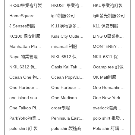
HKSU畢業袍訂製
HKUST 畢業袍訂製
HKU畢業袍訂製
HomeSquare制服
igift制服公司
igift螢光制服公司
J Senses制服
K 11購物更多術館 制服
K11 保安制服
KC100 保安制服
Kids City Outlet制服
LING U畢業袍訂製
Manhattan Place 保安制服
miramall 制服
MONTEREY 物業管理會所制服
Napa 物業管理會所制服
NIKL 6512 保安制服
NKIL 6311 保安制服
NKIL 6312 保安制服
Oasis Kai Tak 物業管理會所制服
Ocamp tee 訂做
Ocean One 物業管理會所制服
Ocean PopWalk制服
OK Mall制服
One Harbour Square一期 保安制服
One Harbour Square二期 保安制服
One Homantin 物業管理會所制服
one island south制服
One Madison 物業管理會所制服
One New York 物業管理會所制服
One Taikoo Place 保安制服
order制服
overlock職業制服
ParkYoho物業管理會所制服
Peninsula East 物業管理會所制服
polo shirt 批發及製造
polo shirt 訂 製
polo shirt製造商
Polo shirt訂購 澳門