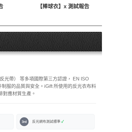
告
【棒球衣】x 測試報告
C 反光帶） 等多項國際第三方認證， EN ISO
每一件制服的品質與安全。iGift 所使用的反光衣布料
排對應材質生產。
反光網布測試標準
✓
3rd