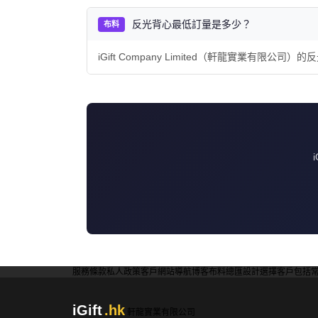
反光背心最低訂量是多少？
布料
iGift Company Limited（軒龍實業
服務條款
私人政策
客戶
網站導航
博客
布料總匯
設計選擇
客戶包括
iGift
.hk
軒龍實業有限公司