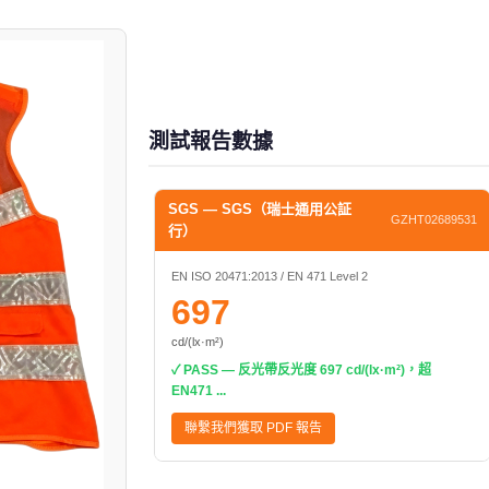
測試報告數據
SGS — SGS（瑞士通用公証
GZHT02689531
行）
EN ISO 20471:2013 / EN 471 Level 2
697
cd/(lx·m²)
✓ PASS — 反光帶反光度 697 cd/(lx·m²)，超
EN471 ...
聯繫我們獲取 PDF 報告