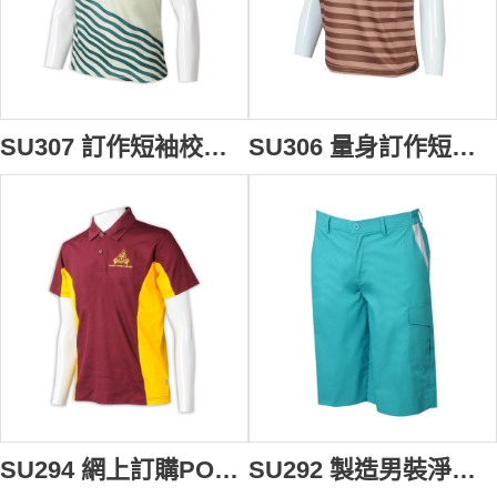
SU307 訂作短袖校服熱升華T恤 自製圓領印LOGO熱升華 校服供應商 HK 國際學校 預備班
SU306 量身訂作短袖校服熱升華T恤 自製圓領印LOGO熱升華 校服供應商 HK EIS INTERNATIONAL PRESCHOOL 100%滌
SU294 網上訂購POLO校服 反領 設計撞色POLO校服 校服供應商
SU292 製造男裝淨色校服 訂製短褲校服 校服專營 100棉 湖藍色 新加坡