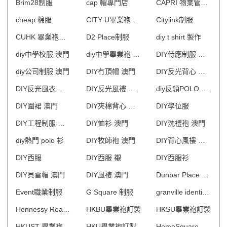
Brim28制服
cap 帽專門店
CAPRI 物業管理會所制服
cheap 棉服
CITY U畢業袍訂製
Citylink制服
CUHK 畢業袍訂製
D2 Place制服
diy t shirt 製作
diy中學校服 澳門
diy中學畢業袍 澳門
DIY侍應制服 澳門
diy公司制服 澳門
DIY冇頂帽 澳門
DIY反光背心 澳門
DIY反光風衣 澳門
DIY反光風褸 澳門
diy反領POLO 澳門
DIY圍裙 澳門
DIY夾棉背心 澳門
DIY學位服
DIY工程制服 澳門
DIY恤衫 澳門
DIY洗禮袍 澳門
diy熱門 polo 衫
DIY牧師袍 澳門
DIY背心風褸 澳門
DIY西服
DIY西服 襯
DIY西服衫
DIY貝雷帽 澳門
DIY風褸 澳門
Dunbar Place 物業管理會所制服
Event職業制服
G Square 制服
granville identity 制服
Hennessy Road 保安制服
HKBU畢業袍訂製
HKSU畢業袍訂製
HKUST 畢業袍訂製
HKU畢業袍訂製
HomeSquare制服