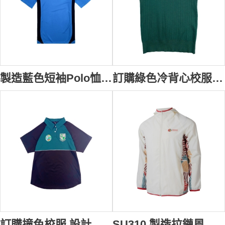
製造藍色短袖Polo恤 訂做衫側撞色三粒鈕扣校服 繡花LOGO校服 SU325
訂購綠色冷背心校服 訂做V領繡花LOGO 中小學校服 校服供應商 秋冬 校服 SU323
訂購撞色校服 設計繡花LOGO牛角袖校服 短袖校服專門店 澳洲 公立學校 SU322
SU310 製造拉鏈風褸校服 設計團體連帽拼接印花紅色邊風褸校服 校服批發商 國際學校 預備班 幼稚園