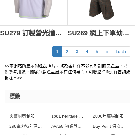
SU279 訂製營光撞色拉條校服 學校 體育服 校憧 校服恤生產商
SU269 網上下單幼稚園女童校服套裝 訂造幼稚園女童校服 自訂女童校服專營店
1
2
3
4
5
»
Last ›
<<本網站所展示的產品照片，均為客戶在本公司所訂購之產品，只
供參考用途。如客戶對產品展示有任何疑問，可聯絡iGift進行查詢或
移除。>>
標籤
火警糾察制服
1881 heritage 制服
2000年廣場制服
298電力特別區制服
AVA55 物業管理會所制服
Bay Point 保安制服