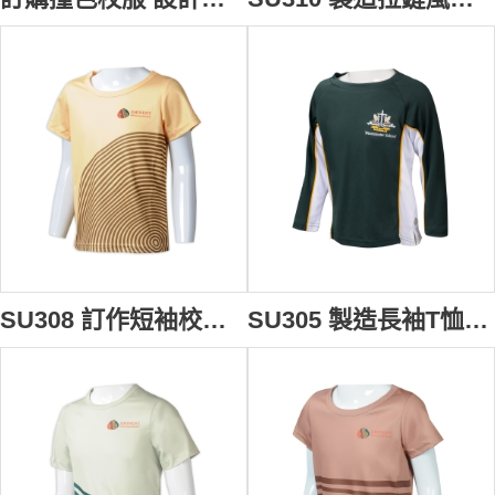
SU308 訂作短袖校服熱升華T恤 自製黃色圓領印LOGO熱升華 校服供應商 HK 國際學校 預備班
SU305 製造長袖T恤校服 設計拼接刺繡LOGO校服 校服專門店 英國