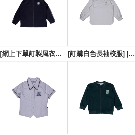
[網上下單訂製風衣校服外套] | 訂製校褸 | 黑色風衣外套 | Belair Public School | 白色裝飾條校褸 | 校褸供應商 SU415
[訂購白色長袖校服] | 教師工作服 | 袖子鈕扣款式設計 | 繡花LOGO校徽 | Unity Grammar SU413