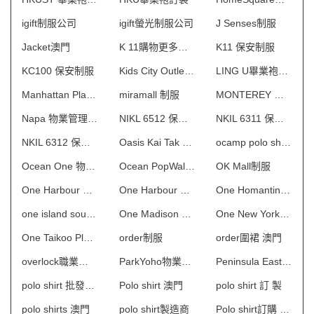
igift制服公司
igift螢光制服公司
J Senses制服
Jacket澳門
K 11購物更多術館 制服
K11 保安制服
KC100 保安制服
Kids City Outlet制服
LING U畢業袍訂製
Manhattan Place 保安制服
miramall 制服
MONTEREY 物業管理會所制服
Napa 物業管理會所制服
NIKL 6512 保安制服
NKIL 6311 保安制服
NKIL 6312 保安制服
Oasis Kai Tak 物業管理會所制服
ocamp polo shirt 澳門
Ocean One 物業管理會所制服
Ocean PopWalk制服
OK Mall制服
One Harbour Square一期 保安制服
One Harbour Square二期 保安制服
One Homantin 物業管理會所制服
one island south制服
One Madison 物業管理會所制服
One New York 物業管理會所制服
One Taikoo Place 保安制服
order制服
order圍裙 澳門
overlock職業制服
ParkYoho物業管理會所制服
Peninsula East 物業管理會所制服
polo shirt 批發及製造
Polo shirt 澳門
polo shirt 訂 製
polo shirts 澳門
polo shirt製造商
Polo shirt訂購 澳門