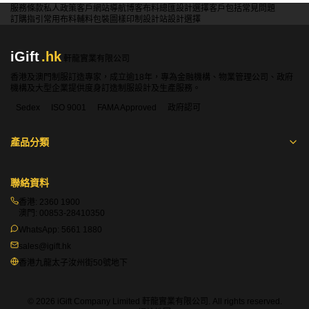
服務條款
私人政策
客戶
網站導航
博客
布料總匯
設計選擇
客戶包括
常見問題
訂購指引
常用布料
輔料包裝
圖樣印制
設計站
設計選擇
iGift
.hk
軒龍實業有限公司
香港及澳門制服訂造專家，成立逾18年，專為金融機構、物業管理公司、政府
機構及大型企業提供度身訂造制服設計及生產服務。
Sedex
ISO 9001
FAMA Approved
政府認可
產品分類
聯絡資料
香港:
2360 1900
澳門:
00853-28410350
WhatsApp:
5661 1880
sales@igift.hk
香港九龍太子汝州街50號地下
© 2026 iGift Company Limited 軒龍實業有限公司. All rights reserved.