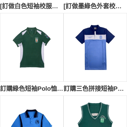
[訂做白色短袖校服恤衫] | 黑邊撞色款式設計 | 繡花章袋口校服設計 | Belmont High School | 校服專門店 SU412
[訂做墨綠色外套校服] | 一字袋口款式設計 | 拉鏈設計 | Valentine Public School | 校服供應商 SU411
訂購綠色短袖Polo恤校服 衫側撞色貼布 中小學校服 繡花LOGO 高主教書院 100%cotton SU373
訂購三色拼接短袖Polo恤校服 三粒鈕扣設計 大學校服 交流會 校服製衣廠 SU326