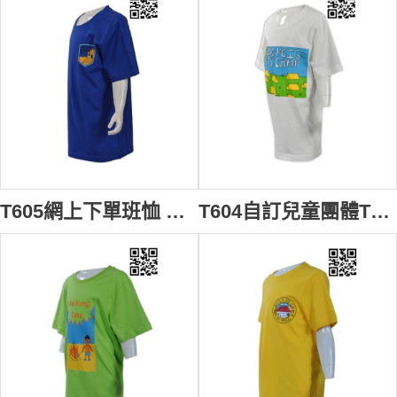
T605網上下單班恤 製造小童班恤 國際學校 T恤 班衫 交流團旅行團隊TEE 訂購印花童裝T恤 T恤製衣廠 彩藍色
T604自訂兒童團體T恤 中童 小學 戶外團體郊遊T恤 行山旅行 TEE 大量訂造團體T恤 設計班恤T恤 T恤制服店 白色 好看 t 恤 不 透 白 t