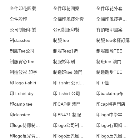
全件印花圖案風褸
全件印花圖案風褸批發
全件印花外套
全件彩印
全幅印風褸外套
全幅印風褸專門店
公司制服印製
公司制服印製 澳門
冇頂帽印圖案 澳門
制classtee
制服Tee
制服Tee來樣訂購
制服Tee公司
制服Tee訂造
制服團隊TEE
制服背心Tee
制服衫印刷
制班tee 澳門
制造波衫 印字
制造班tee 澳門
制造跑步TEE
印 logo t-shirt
印 t shirt 公司深水
印 t 恤
印 t-shirt diy
印 t-shirt 公司
印backdrop布
印camp tee
印CAP帽 澳門
印cap帽專門店
印classtee
印EN471 制服 澳門
印logo中學畢業袍 澳門
印logo侍應制服 澳門
印logo公司制服 澳門
印logo冇頂帽 澳門
印logo反光背心 澳門
印logo反光風衣 澳門
印logo反光風褸 澳門