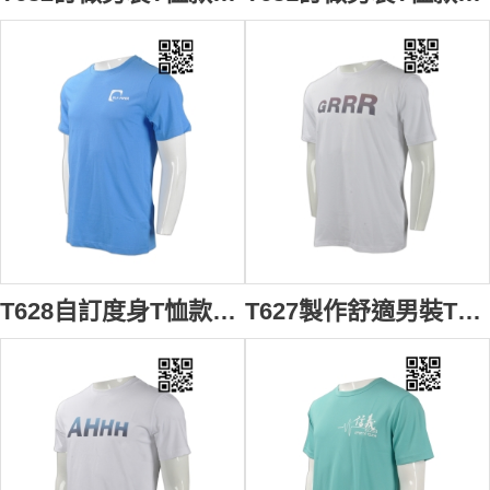
T628自訂度身T恤款式 訂做LOGOT恤款式 跨國國際律師 法律公司 T恤 製作男裝T恤款式 T恤中心 藍色
T627製作舒適男裝T恤款式 訂做印花LOGOT恤款式 純棉數碼印 健身活動推廣T恤 自訂T恤款式 T恤專門店 白色