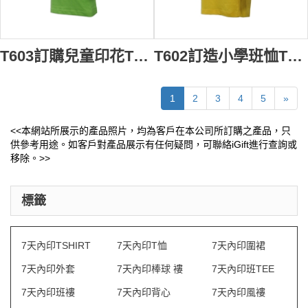
T603訂購兒童印花T恤 中童 小學 露營班衫 野外CAMP TEE 度身訂造童裝T恤 訂造小童圓領衫 T恤專營 草綠色
T602訂造小學班恤T恤 網上下單T恤 中童 小學 CAMP衫 螢火會 露營TEE 來樣訂造童裝T恤 T恤製衣廠 鮮黃色
1
2
3
4
5
»
<<本網站所展示的產品照片，均為客戶在本公司所訂購之產品，只
供參考用途。如客戶對產品展示有任何疑問，可聯絡iGift進行查詢或
移除。>>
標籤
7天內印TSHIRT
7天內印T恤
7天內印圍裙
7天內印外套
7天內印棒球 褸
7天內印班TEE
7天內印班褸
7天內印背心
7天內印風褸