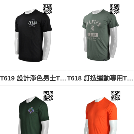
T619 設計淨色男士T恤 三文治 沙律 餐廳制服 供應大碼T恤 網上下單T恤 T恤專門店 黑色
T618 訂造運動專用T恤 設計英國單車用品公司T恤 度身訂造活動T恤 T恤制服公司 軍綠色