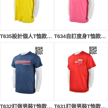
T635設計個人T恤款式 自訂LOGO印花T恤款式 電腦行業T恤 製作T恤款式 T恤製造商 黃色
T634自訂度身T恤款式 訂做LOGOT恤款式 投資行業 金融機構 T恤 設計T恤款式 T恤製衣廠 粉色
T632訂做男裝T恤款式 自訂LOGOT恤款式 中學水球隊衫 訓練隊衫 設計T恤衫 T恤生產商 深藍色
T631訂做男裝T恤款式 自訂LOGOT恤款式 醫療集團 健康活動T恤 製造度身T恤款式 T恤製衣廠 紅色