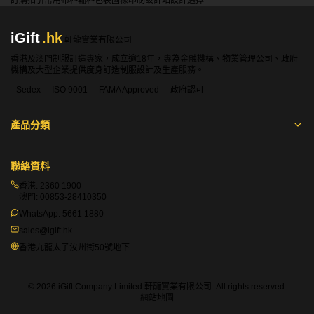
訂購指引
常用布料
輔料包裝
圖樣印制
設計站
設計選擇
iGift
.hk
軒龍實業有限公司
香港及澳門制服訂造專家，成立逾18年，專為金融機構、物業管理公司、政府
機構及大型企業提供度身訂造制服設計及生產服務。
Sedex
ISO 9001
FAMA Approved
政府認可
產品分類
聯絡資料
香港:
2360 1900
澳門:
00853-28410350
WhatsApp:
5661 1880
sales@igift.hk
香港九龍太子汝州街50號地下
© 2026 iGift Company Limited 軒龍實業有限公司. All rights reserved.
網站地圖