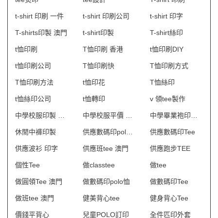
t-shirt 印刷 一件
t-shirt 印刷公司
t-shirt 印字
T-shirts印製 澳門
t-shirt印製
T-shirt絲印
t恤印刷
T恤印刷 香港
t恤印刷DIY
t恤印刷公司
T恤印刷快
T恤印刷方式
T恤印刷方法
t恤印花
T恤絲印
t恤絲印公司
t恤轉印
v 領tee製作
中學校服印製 澳門
中學校服平價 澳門
中學畢業袍印製 澳門
休閒中褲印製
供應數碼印polo shirt
供應數碼印Tee
供應波衫 印字
供應班tee 澳門
供應跑步TEE
個性Tee
做classtee
做tee
做圓領Tee 澳門
做數碼印polo恤
做數碼印Tee
做班tee 澳門
健美背心tee
健身背心Tee
價錢平背心
兒童POLO訂印
全件匹印外套