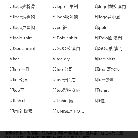
印logo夾棉背心 澳門
印logo工業制服 澳門
印logo恤衫 澳門
印logo洗禮袍 澳門
印logo牧師袍 澳門
印logo背心風褸 澳門
印logo貝雷帽 澳門
印pe 褲
印polo
印polo shirt
印Polo t shirt中文
印Polo恤 澳門
印Soc Jacket
印SOC衫 澳門
印SOC褸 澳門
印tee
印tee diy
印tee shirt
印tee 一件
印tee 公司
印tee 深水埗
印tee公司
印tee專門店
印tee少量
印tee平
印tee製造商hk
印tshirt
印t-shirt
印t-shirt 廠
印t恤
印t恤的機器
印UNISEX HOODIE
服務條款
私人政策
客戶
網站導航
博客
布料總匯
設計選擇
客戶包括
常見問題