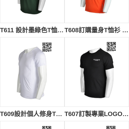
T611 設計墨綠色T恤 來樣訂造T恤 網上下單T恤 T恤制服公司 墨綠色
T608訂購量身T恤衫 訂印反光效果淨色T恤衫 定製T恤衫 T恤衫網上下單 橙色 素面 t 恤 批發
T609設計個人修身T恤 定做大量專業T恤 淨色 修色 剪裁 蝦蘇線 訂印T恤衫 T恤供應商 白色 素面 t 恤 批發
T607訂製專業LOGOT恤 訂造度身T恤 印製LOGOT恤 化妝美容學院 T恤網上訂購商 黑色