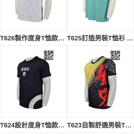
T626製作度身T恤款式 設計印花LOGOT恤款式 彩色數碼印 運動健身 活動禮品T恤 訂印T恤款式 T恤工廠 白色
T625訂造男裝T恤衫 自製印花LOGOT恤款式 中學運動隊衫 製作T恤款式 T恤製造商 綠色
T624設計度身T恤款式 訂製LOGOT恤款式 IT網頁行業 活動T恤 自訂男裝T恤款式 T恤製衣廠 黑色
T623自製舒適男裝T恤款式 訂造全件印T恤款式 製造T恤款式 T恤廠房 黑色 t 恤 直 噴