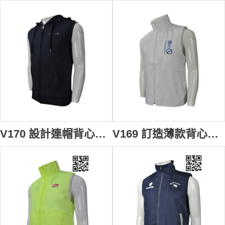
V170 設計連帽背心外套 網上下單背心外套 有帽拉鍊背心 度身訂造背心外套 背心外套製衣廠
V169 訂造薄款背心外套 訂購證券公司背心外套 投資公司 基金行業 外套背心 冇袖風褸 來樣訂造背心外套 背心外套供應商