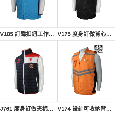
V185 訂購扣鈕工作背心外套 澳門 智耆之友協進會 300T消光防絨布 背心外套製衣廠
V175 度身訂做背心外套 團體訂購背心外套款式 有帽 龍虎舞獅 製作運動背心外套專營店
J761 度身訂做夾棉背心外套 大量訂購夾棉背心外套款式 澳洲 間棉背心 夾棉背心外套專營店
V174 設計可收納背心外套 商場保安 警衛保安 商場護衛 施工背心 製作反光條背心外套 名牌扣 供應透氣孔背心外套 新加坡 意外救援 行動出勤制服 多袋款式 背心外套製造商