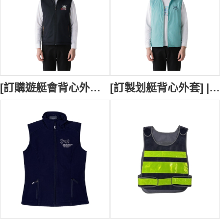
[訂購遊艇會背心外套] | 寶藍色背心外套 | 香港遊艇會 | 拉鏈唇設計 | 繡花LOGO背心外套 V241
[訂製划艇背心外套] | 淺藍色拉鏈背心外套 | 一字拉鏈袋口 | 背心外套制服公司 V240