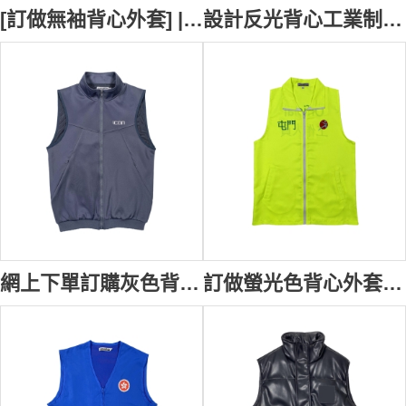
[訂做無袖背心外套] | 立領設計背心外套 | 單唇拉鏈袋口款式設計 | 修腰馬術比賽背心外套 | 寵物傳心師 V234
設計反光背心工業制服 透氣網布 倉儲物流反光工作服 貨車司機 黑色 D431
網上下單訂購灰色背心外套 企領背心外套設計 斜插袋口 無袖外套 V221
訂做螢光色背心外套 社區工作人員工作服 康樂體育中心 義工工作服外套 V220