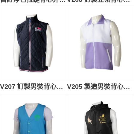
V207 訂製男裝背心外套 設計夾棉繡花拉鏈背心外套 背心外套供應商 澳洲 拉鍊繩 複合布
V205 製造男裝背心外套 訂製義工撞色拉鏈背心外套 背心外套工廠