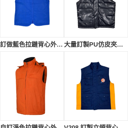
訂做藍色拉鏈背心外套 設計印花logo 背心外套供應商 運動用品專門店 應急遂 製作背心工廠 V219
大量訂製PU仿皮夾棉背心外套 光面背心外套 雙側袋口 企領背心外套 J1056
自訂淨色拉鏈背心外套 網裡 可卸拆帽款式設計 加絨背心外套中心 SKV067
V208 訂製立領背心外套 設計多功能袋口拼接色背心外套 伸縮 活動 logo 袋口 名牌 隱藏 背心外套供應商