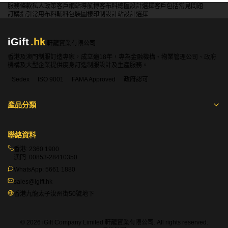
服務條款
私人政策
客戶
網站導航
博客
布料總匯
設計選擇
客戶包括
常見問題
訂購指引
常用布料
輔料包裝
圖樣印制
設計站
設計選擇
iGift
.hk
軒龍實業有限公司
香港及澳門制服訂造專家，成立逾18年，專為金融機構、物業管理公司、政府
機構及大型企業提供度身訂造制服設計及生產服務。
Sedex
ISO 9001
FAMA Approved
政府認可
產品分類
聯絡資料
香港:
2360 1900
澳門:
00853-28410350
WhatsApp:
5661 1880
sales@igift.hk
香港九龍太子汝州街50號地下
© 2026 iGift Company Limited 軒龍實業有限公司. All rights reserved.