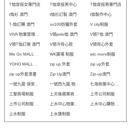
T恤穿搭女專門店
T恤穿搭男中心
T恤穿搭男專門店
t恤衫 澳門
t恤衫訂製 澳門
t恤製作中心
T-恤訂購 澳門
uv100防曬外套
V city制服
VIVA 物業管理會所制服
V領polo恤 澳門
V領T恤 澳門
V領T恤訂做 澳門
V領冷背心款
V領背心外套
We Go MALL制服
WK廣場 制服
wtc more制服
YOHO MALL 形點制服
zip up 外套
zip up外套
zip up外套燙畫
Zip Up澳門
Zip-up澳門
一號九龍 保安制服
一號西九龍 物業管理會所制服
七海商業中心制服
三聖商場制服
上天後蘋果商業場制服
上市公司制服
上市公司制服 澳門
上水中心物業管理會所制服
上水中心購物商場制服
上水制服
上水匯制服