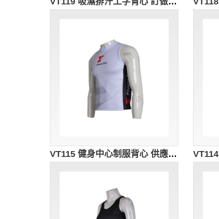
VT119 吸濕排汗工字背心 訂做 廣告推廣背心 團體活動背心 背心網站 白色
VT115 健身中心制服背心 供應訂購 時尚印花背心 FITNESS CLUB背心 背心生產廠家 白色