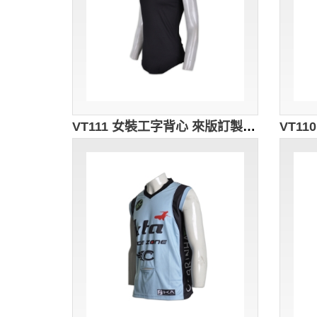
VT111 女裝工字背心 來版訂製 圓弧下擺運動背心 時尚打底背心 背心生產廠家 黑色