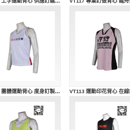
VT118 工字運動背心 供應訂購 個性印花背心T恤 休閒加大碼背心 背心供應商 灰色
VT114 團體運動背心 度身訂製 Logo印花背心 健美背心 背心中心 背心專門店 露腰短TEE 白色