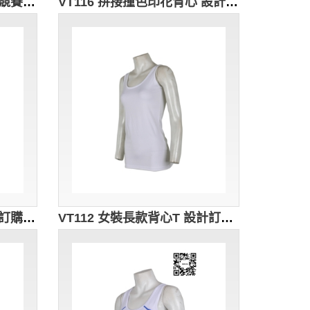
VT117 專業訂做背心 龍舟競賽制服 自訂團體背心 龍舟 端午節 背心 訂購活動背心制服 背心專門店HK 龍舟衫 龍舟背心 龍舟隊衣 紅色 撞色黑色
VT116 拼接撞色印花背心 設計選擇 團體運動背心 背心公司 背心生產商 白色 撞色灰色
VT113 運動印花背心 在線訂購 假兩件設計背心 拼接撞色背心 背心網站 粉色 撞色黑色
VT112 女裝長款背心T 設計訂造 圓領挖胸背心T 健美運動背心 背心香港製造 白色