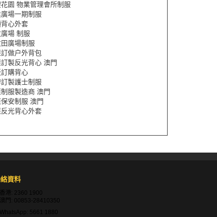
禮花園 物業管理會所制服
業廣場一期制服
領背心外套
廣場 制服
文田廣場制服
樣訂做户外背包
樣訂製反光背心 澳門
版訂購背心
辦訂製護士制服
制服製造商 澳門
保安制服 澳門
應反光背心外套
聯絡資料
香港:
2360 1900
澳門:
00853-28410350
WhatsApp:
5661 1880