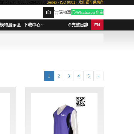
澳門分公司: 00853-28410350
Sedex · ISO 9001 · 政府認可供應商
購物車
Whatsapp查詢
模特展示區
下載中心
完整目錄
EN
Browse
1
2
3
4
5
»