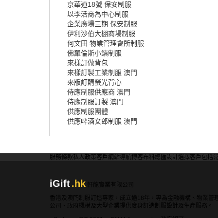
京華道18號 保安制服
以李活商為中心制服
企業廣場三期 保安制服
伊利沙伯大棚商場制服
何文田 物業管理會所制服
佛羅倫斯小鎮制服
來樣訂做背包
來樣訂製工業制服 澳門
來版訂購螢光背心
侍應制服供應商 澳門
侍應制服訂製 澳門
供應制服團體
供應啤酒女郎制服 澳門
服務條款
私人政策
客戶
網站導航
博客
布料總匯
設計選擇
客戶包括
iGift
.hk
軒龍實業有限公司
香港及澳門制服訂造專家，成立逾18年，專為金融機構、物業管
公司、政府機構及大型企業提供度身訂造制服設計及生產服務。