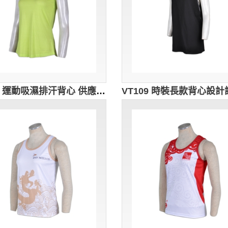
VT110 運動吸濕排汗背心 供應訂購 時尚後背挖胸設計背心 背心搭配 背心HK製造 螢光綠