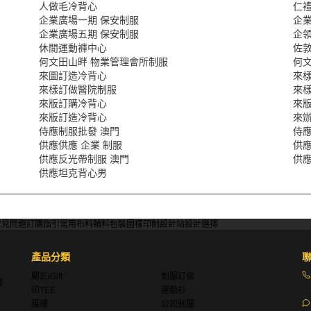
人做毛冷背心
仁
企業廣場一期 保安制服
企
企業廣場五期 保安制服
企
休閒運動褲中心
佐敦
何文田山畔 物業管理會所制服
何
來圖訂造冷背心
來
來樣訂做醫院制服
來
來版訂購冷背心
來
來版訂造冷背心
來
侍應制服批發 澳門
侍應
供應供應 企業 制服
供應
供應反光帶制服 澳門
供
供應坦克背心男
常見問題
訂購指引
常用布料
輔料包裝
圖樣印制
設計站
設計選擇
產品分類
關於iGift
制服訂做
理
印TEE
運動衫
風褸
公司制服