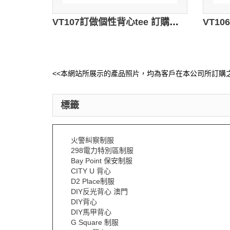
VT107訂做個性背心tee 訂購男裝背心 全件印 自製籃球背心t 背心批發商HK 海藍色 撞色黑色
<<本網站所展示的產品照片，均為客戶在本公司所訂購之
標籤
火警糾察制服
298電力特別區制服
Bay Point 保安制服
CITY U 背心
D2 Place制服
DIY反光背心 澳門
DIY背心
DIY馬甲背心
G Square 制服