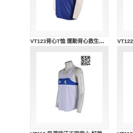
VT123背心T恤 運動背心救生員背心T恤 救生員制服 泳池救生員防曬背心 背心T恤工廠 彩藍色