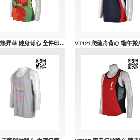
VT122熱昇華 健身背心 全件印花 全件印 時尚印花背心 設計訂製 休閒運動背心 背心配搭 背心香港製造 熱升華