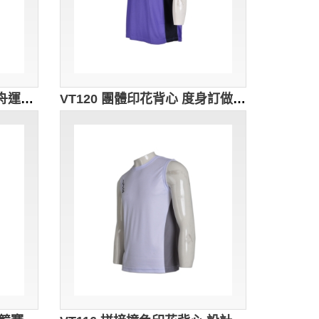
VT121爬龍舟背心 端午搬舟運動背心 團體活動背心tee 度身訂做 龍舟競賽制服 個性繡花Logo背心 時尚拼接撞色背心tee 背心tee生商產 龍舟衫 龍舟背心 龍舟隊衣 黑色 撞色白色
VT120 團體印花背心 度身訂做 快遞物流行業背心 廣告背心設計 背心香港公司 紫色 撞色黑色