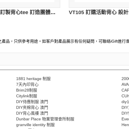
VT106訂製背心tee 訂造團體背心 設計吸濕排汗背心供應商HK 白色
產品，只供參考用途。如客戶對產品展示有任何疑問，可聯絡iGift進行查
1881 heritage 制服
20
7天內印背心
AV
Brim28制服
CA
Citylink制服
CU
DIY侍應制服 澳門
di
DIY夾棉背心 澳門
DI
DIY背心風褸 澳門
DI
Dunbar Place 物業管理會所制服
Ev
granville identity 制服
He