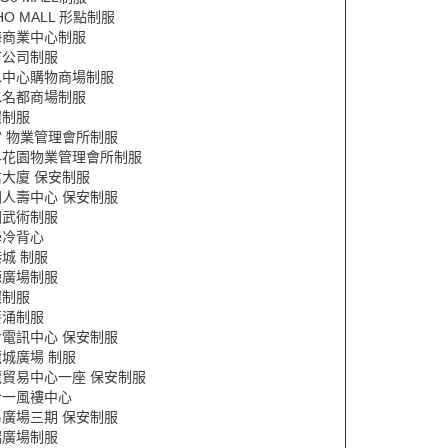
HO MALL 形點制服
海商業中心制服
市公司制服
水中心購物商場制服
水名都商場制服
環制服
宙 物業管理會所制服
界花園物業管理會所制服
大廈 保安制服
國人壽中心 保安制服
國武術制服
學冷背心
城 制服
源廣場制服
環制服
葵涌制服
倉電訊中心 保安制服
城廣場 制服
龍貿易中心一座 保安制服
合一風褸中心
易廣場三期 保安制服
瑞廣場制服