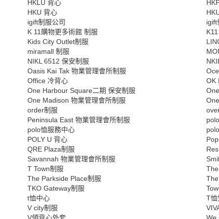
HKLU 背心
HK
HKU 背心
HK
igift制服公司
ig
K 11購物更多術館 制服
K1
Kids City Outlet制服
LI
miramall 制服
MO
NIKL 6512 保安制服
NK
Oasis Kai Tak 物業管理會所制服
Oc
Office 冷背心
OK 
One Harbour Square二期 保安制服
On
One Madison 物業管理會所制服
On
order制服
ov
Peninsula East 物業管理會所制服
po
polo恤服務中心
po
POLY U 背心
Po
QRE Plaza制服
Re
Savannah 物業管理會所制服
Smi
T Town制服
Th
The Parkside Place制服
Th
TKO Gateway制服
To
t恤中心
T
V city制服
VI
V領背心外套
We