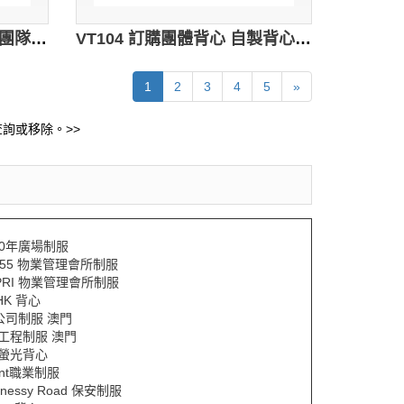
VT105 訂購活動背心 設計團隊背心 自製背心批發商HK 白色
VT104 訂購團體背心 自製背心tee 背心製造商HK 彩藍色
1
2
3
4
5
»
詢或移除。>>
00年廣場制服
A55 物業管理會所制服
PRI 物業管理會所制服
HK 背心
y公司制服 澳門
Y工程制服 澳門
Y螢光背心
ent職業制服
nnessy Road 保安制服