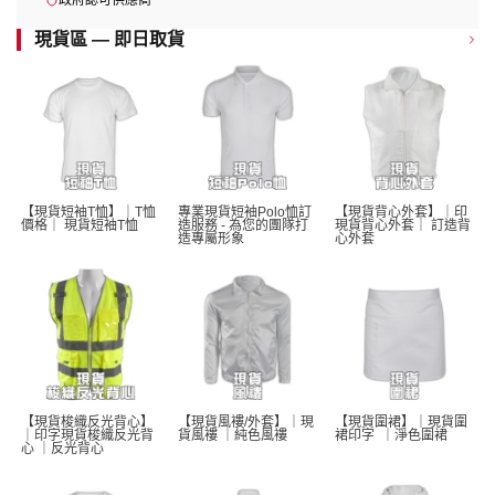
政府認可供應商
現貨區 — 即日取貨
【現貨短袖T恤】｜T恤
專業現貨短袖Polo恤訂
【現貨背心外套】｜印
價格｜ 現貨短袖T恤 
造服務 - 為您的團隊打
現貨背心外套｜ 訂造背
造專屬形象
心外套
【現貨梭織反光背心】
【現貨風褸/外套】｜現
【現貨圍裙】｜現貨圍
｜印字現貨梭織反光背
貨風褸 ｜純色風褸 
裙印字  ｜淨色圍裙 
心 ｜反光背心