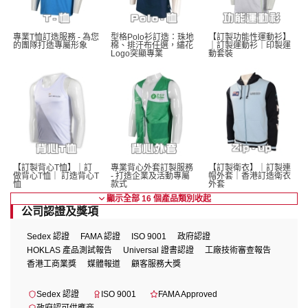
專業T恤訂造服務 - 為您
型格Polo衫訂造：珠地
【訂製功能性運動衫】
的團隊打造專屬形象
棉、排汗布任選，繡花
｜訂製運動衫｜印製運
Logo突顯專業
動套裝
【訂製背心T恤】｜訂
專業背心外套訂製服務 
【訂製衛衣】｜訂製連
做背心T恤｜ 訂造背心T
- 打造企業及活動專屬
帽外套｜香港訂造衛衣
恤
款式
外套
顯示全部 16 個產品類別
收起
公司認證及獎項
Sedex 認證
FAMA 認證
ISO 9001
政府認證
HOKLAS 產品測試報告
Universal 證書認證
工廠技術審查報告
香港工商業獎
媒體報道
顧客服務大獎
Sedex 認證
ISO 9001
FAMA Approved