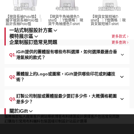
【現貨長袖Polo恤】｜
【現貨牛角袖撞色T-
【現貨女裝短袖T-
繡字現貨長袖Polo恤 ｜
shirt】｜T恤價格｜ 現
shirt】｜T恤價格 ｜現
設計長袖Polo恤 
貨牛角袖撞色T-shirt 
貨女裝短袖T-shirt 
一站式制服設計方案
模特展示區
更多款式
企業制服訂造常見問題
更多查詢
iGift提供的團體服有哪些布料選擇，如何選擇最適合香
Q1.
港氣候的款式？
團體服上的Logo或圖案，iGift提供哪些印花或刺繡技
Q2.
術？
訂製公司制服或團體服最少要訂多少件，大概價格範圍
Q3.
是多少？
關於iGift
服務條款
私人政策
客戶
網站導航
博客
布料總匯
設計選擇
客戶包括
常見問題
訂購指引
常用布料
輔料包裝
圖樣印制
設計站
設計選擇