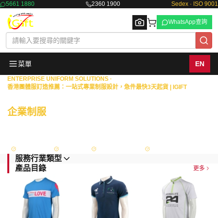
5661 1880
2360 1900
Sedex · ISO 9001
WhatsApp查詢
菜單
EN
ENTERPRISE UNIFORM SOLUTIONS ·
香港團體服訂造推薦：一站式專業制服設計，急件最快3天起貨 | IGIFT
Browse
商業機構 · 物業管理 · 政府部門
企業制服
一站式度身訂造
擁有18年豐富經驗，專為港澳地區的銀行、保險、證券等金融機構，以及物業
管理、政府部門與大型企業，提供從專屬設計、度身量度到生產供應的全面制
服解決方案。
Sedex 認證
ISO 9001
政府認可供應商
FAMA Approved
服務行業類型
產品目錄
更多