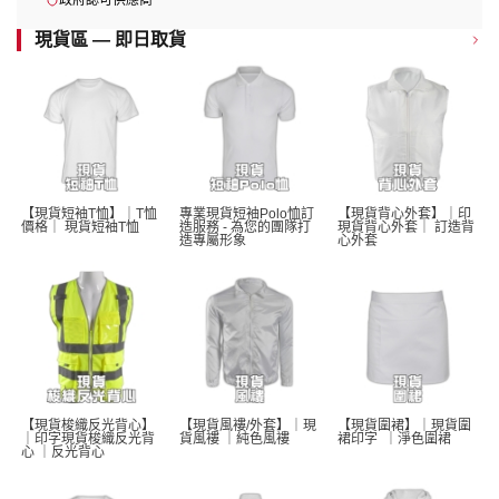
政府認可供應商
現貨區 — 即日取貨
【現貨短袖T恤】｜T恤
專業現貨短袖Polo恤訂
【現貨背心外套】｜印
價格｜ 現貨短袖T恤 
造服務 - 為您的團隊打
現貨背心外套｜ 訂造背
造專屬形象
心外套
【現貨梭織反光背心】
【現貨風褸/外套】｜現
【現貨圍裙】｜現貨圍
｜印字現貨梭織反光背
貨風褸 ｜純色風褸 
裙印字  ｜淨色圍裙 
心 ｜反光背心