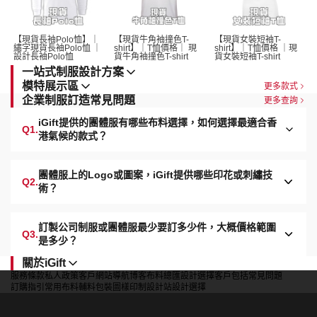
【現貨長袖Polo恤】｜
【現貨牛角袖撞色T-
【現貨女裝短袖T-
繡字現貨長袖Polo恤 ｜
shirt】｜T恤價格｜ 現
shirt】｜T恤價格 ｜現
設計長袖Polo恤 
貨牛角袖撞色T-shirt 
貨女裝短袖T-shirt 
一站式制服設計方案
模特展示區
更多款式
企業制服訂造常見問題
更多查詢
iGift提供的團體服有哪些布料選擇，如何選擇最適合香
Q1.
港氣候的款式？
團體服上的Logo或圖案，iGift提供哪些印花或刺繡技
Q2.
術？
訂製公司制服或團體服最少要訂多少件，大概價格範圍
Q3.
是多少？
關於iGift
服務條款
私人政策
客戶
網站導航
博客
布料總匯
設計選擇
客戶包括
常見問題
訂購指引
常用布料
輔料包裝
圖樣印制
設計站
設計選擇