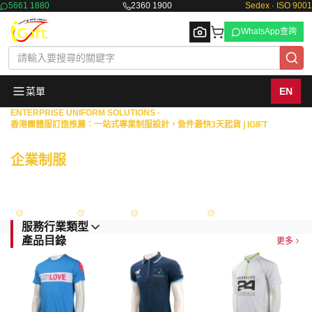
5661 1880
2360 1900
Sedex · ISO 9001
WhatsApp查詢
菜單
EN
ENTERPRISE UNIFORM SOLUTIONS ·
香港團體服訂造推薦：一站式專業制服設計，急件最快3天起貨 | IGIFT
Browse
商業機構 · 物業管理 · 政府部門
企業制服
一站式度身訂造
擁有18年豐富經驗，專為港澳地區的銀行、保險、證券等金融機構，以及物業
管理、政府部門與大型企業，提供從專屬設計、度身量度到生產供應的全面制
服解決方案。
Sedex 認證
ISO 9001
政府認可供應商
FAMA Approved
服務行業類型
產品目錄
更多