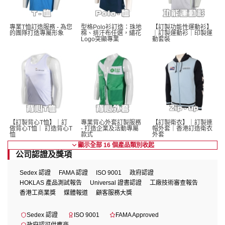
專業T恤訂造服務 - 為您
型格Polo衫訂造：珠地
【訂製功能性運動衫】
的團隊打造專屬形象
棉、排汗布任選，繡花
｜訂製運動衫｜印製運
Logo突顯專業
動套裝
【訂製背心T恤】｜訂
專業背心外套訂製服務 
【訂製衛衣】｜訂製連
做背心T恤｜ 訂造背心T
- 打造企業及活動專屬
帽外套｜香港訂造衛衣
恤
款式
外套
顯示全部 16 個產品類別
收起
公司認證及獎項
Sedex 認證
FAMA 認證
ISO 9001
政府認證
HOKLAS 產品測試報告
Universal 證書認證
工廠技術審查報告
香港工商業獎
媒體報道
顧客服務大獎
Sedex 認證
ISO 9001
FAMA Approved