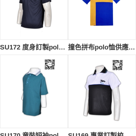
SU172 度身訂製polo衫 團體繡花polo衫設計 校服款式polo衫 polo衫配搭配 polo衫網站
撞色拼布polo恤供應訂購 學校Logo繡花polo恤款式選擇 時尚polo恤專業定製 polo恤廠家 澳洲 高校 SU171
SU170 童裝短袖polo恤 在線訂購 兒童polo訂做 校服款式polo恤 團體運動polo恤 polo恤生產商
SU169 專業訂製校服樣式短袖polo恤 撞色拼接短袖polo恤 個性袖位繡花polo恤 短袖polo恤香港公司