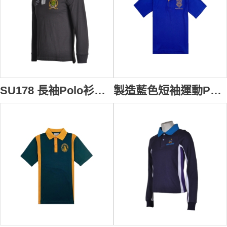
SU178 長袖Polo衫供應訂購 校服Logo繡花Polo衫 運動款式Polo衫 Polo衫香港公司
製造藍色短袖運動Polo恤 繡花運動POLO恤 來樣訂製 校服運動POLO恤 中小學生校服 校服專門店 扁機 織名 英文 SU177