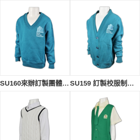
SU160來辦訂製團體班衫制服 量身訂造小學團體班衫 訂購團體班衫 訂製團體班衫專門店
SU159 訂製校服制服 訂購小學外套制服 量身訂造校服 自訂校服供應商HK