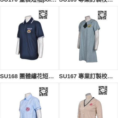
SU168 團體繡花短袖polo衫 度身訂製 校服款式polo衫 短袖polo衫選擇 短袖polo衫專門店
SU167 專業訂製校服裙 團體學校單裙 中小學制服設計訂造 校服在線訂購