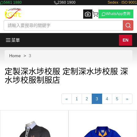
5661 1880
2360 1900
Sedex · ISO 9001
WhatsApp查詢
菜單
EN
Home
3
Browse
定製深水埗校服 定制深水埗校服 深
水埗校服制服店
«
1
2
3
4
5
»