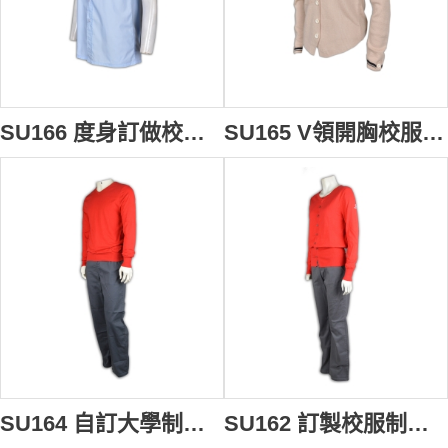
SU166 度身訂做校服恤衫 翻領恤衫設計選擇 胸袋繡花Logo恤衫 校服恤衫專門店
SU165 V領開胸校服冷外套 定製 團體繡花Logo冷外套 冷外套配搭 冷外套專門店
SU164 自訂大學制服搭配 印製logo校服 訂製校服款式 訂購團體制服 校服專門店
SU162 訂製校服制服 自訂大學校服套裝 獨家設計校服款式 制服生產商