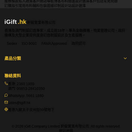
服務條款
私人政策
客戶
網站導航
博客
布料總匯
設計選擇
客戶包括
常見問題
訂購指引
常用布料
輔料包裝
圖樣印制
設計站
設計選擇
iGift
.hk
軒龍實業有限公司
香港及澳門制服訂造專家，成立逾18年，專為金融機構、物業管理公司、政府
機構及大型企業提供度身訂造制服設計及生產服務。
Sedex
ISO 9001
FAMA Approved
政府認可
產品分類
聯絡資料
香港:
2360 1900
澳門:
00853-28410350
WhatsApp:
5661 1880
sales@igift.hk
香港九龍太子汝州街50號地下
© 2026 iGift Company Limited 軒龍實業有限公司. All rights reserved.
網站地圖