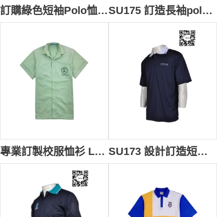
訂購綠色短袖Polo恤 撞色衫側 中小學生校服 設計訂造 POLO款運動校服 校服專門店 校服公司 澳洲 SU176
SU175 訂造長袖polo恤繡花校服款式polo恤 拼接撞色polo恤 校服polo恤公司
專業訂製校服恤衫 Logo繡花款式校服恤衫 校服造型選擇 校服恤衫專門店 伊斯蘭 SU174
SU173 設計訂造短袖polo恤 領位Logo印製polo恤 短袖校服運動polo恤 短袖polo恤公司