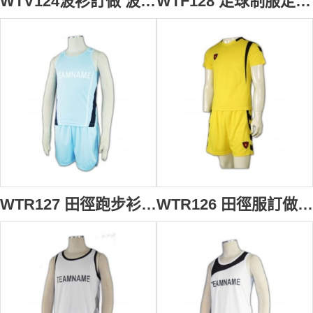
WTV124波衫訂做 波衫襯 間條 波衫專門店 波衫鋪 波衫印字 紅色
WTF128 足球制服定做 足球制服網 足球制服批發商
WTR127 田徑跑步衫訂造 田徑跑步衫製造商 學界 田徑跑步衫工廠 粉藍色
WTR126 田徑服訂做 田徑服印製 香港波衫鋪 球隊波衫 黃色