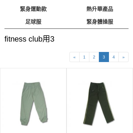
緊身運動款
熱升華產品
足球服
緊身體操服
fitness club用3
«
1
2
3
4
»