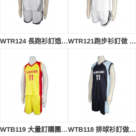
WTR124 長跑衫訂造 長跑衫製作 白色
WTR121跑步衫訂做 波衫鋪 波衫 印字 跑步衫製造商 hk 白色
WTB119 大量訂購團體球衣 訂做足球制服套裝 V領 田徑服套裝供應商
WTB118 排球衫訂做 排球衫印字 波衫 旺角 寶藍色衣服褲子撞色粉藍色