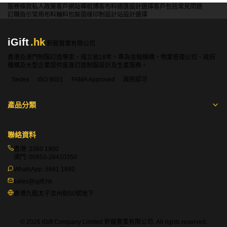
服務條款
私人政策
客戶
網站導航
博客
布料總匯
設計選擇
客戶包括
常見問題
訂購指引
常用布料
輔料包裝
圖樣印制
設計站
設計選擇
iGift
.hk
軒龍實業有限公司
香港及澳門制服訂造專家，成立逾18年，專為金融機構、物業管理公司、政府
機構及大型企業提供度身訂造制服設計及生產服務。
Sedex
ISO 9001
FAMA Approved
政府認可
產品分類
聯絡資料
香港:
2360 1900
澳門:
00853-28410350
WhatsApp:
5661 1880
sales@igift.hk
香港九龍太子汝州街50號地下
© 2026 iGift Company Limited 軒龍實業有限公司. All rights reserved.