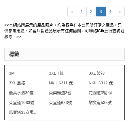
«
1
2
3
4
»
<<本網站所展示的產品照片，均為客戶在本公司所訂購之產品，只
供參考用途。如客戶對產品展示有任何疑問，可聯絡iGift進行查詢或
移除。>>
標籤
3M
3XL T恤
3XL 波衫
3XL 風褸
NKIL 6311 保安制服
NKIL 6312 保安制服
最高水溫30度水洗
棗梨雅道3號 物業管理會所制服
花園道3號 保安制服
英皇道1063號 保安制服
英皇道633號 保安制服
謝斐道535號 保安制服
馬寶塔33商場制服