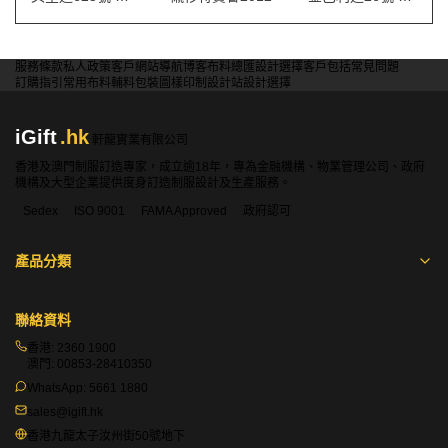
服務條款
私人政策
客戶
網站導航
博客
布料總匯
設計選擇
客戶包括
常見問題
訂購指引
常用布料
輔料包裝
圖樣印制
設計站
設計選擇
iGift
.hk
軒龍實業有限公司
香港及澳門制服訂造專家，成立逾18年，專為金融機構、物業管理公司、政府
機構及大型企業提供度身訂造制服設計及生產服務。
Sedex
ISO 9001
FAMA Approved
政府認可
產品分類
聯絡資料
香港:
2360 1900
澳門:
00853-28410350
WhatsApp:
5661 1880
sales@igift.hk
香港九龍太子汝州街50號地下