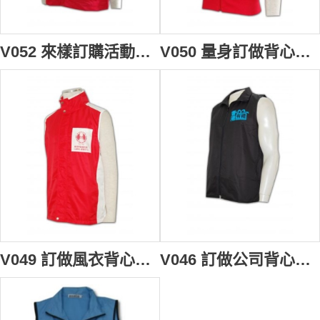
V052 來樣訂購活動背心外套 訂做推廣背心褸 拉鏈背心外套 背心批發商HK
V050 量身訂做背心外套 訂製背心紙樣 宗教選舉 廟會寄付 背心外套設計 背心外套點襯專門店
V049 訂做風衣背心褸 製推廣背心褸 uniqlo 背心外套 自製背心外套專門店
V046 訂做公司背心褸 訂購開胸背心外套 自訂背心紙樣 背心外套點襯製造商