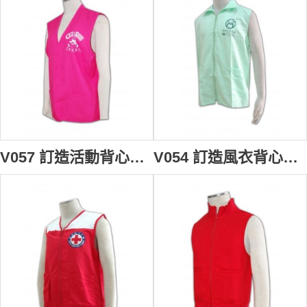
V057 訂造活動背心褸 訂購團體背心外套 訂製釣魚背心 背心外套供應商HK
V054 訂造風衣背心褸 訂購團體活動背心外套 設計開胸背心褸 訂造淨色背心批發商