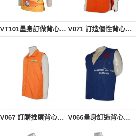
VT101量身訂做背心T恤 體育會背心 龍舟端午背心 背心批發商HK 龍舟衫 龍舟背心 龍舟隊衣 橙色
V071 訂造個性背心褸 龜背 訂購背心 設計背心款式 制服背心褸公司 背心制服專門店
V067 訂購推廣背心褸 設計背心外套 訂製推廣背心褸公司
V066量身訂造背心褸 訂購團體背心外套 訂製背心款式 背心批發商HK