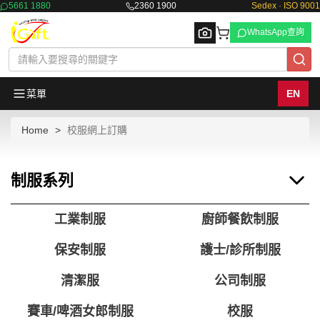
5661 1880
2360 1900
Sedex · ISO 9001
WhatsApp查詢
菜單
EN
Home
校服網上訂購
Browse
制服系列
工業制服
廚師餐飲制服
保安制服
護士/診所制服
清潔服
公司制服
賽車/啤酒女郎制服
校服