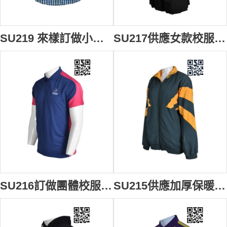
SU219 來樣訂做小學校服 製作小學撞色領校服 男童 設計格子校服恤衫 校服供應商 幼稚園 P 班 校服
SU217供應女款校服套装 設計學院專用校服 澳洲小學中學校服 百褶裙 大量訂造校服套装 校服制服公司
SU216訂做團體校服 設計專業校服Polo恤 新西蘭 女校 PE 體育服 訂造logo印花體育服 校服生產商
SU215供應加厚保暖校服外套 橡筋袖 束腰衫底 訂造學生專用冬季外套 來樣訂造保暖校服 校服制服公司