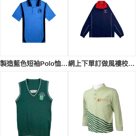
製造藍色短袖Polo恤 訂做衫側撞色三粒鈕扣校服 繡花LOGO校服 SU325
網上下單訂做風褸校服 自訂繡花LOGO拉鏈袋口 橡筋袖口 活動校服風褸 秋冬 校服 SU324