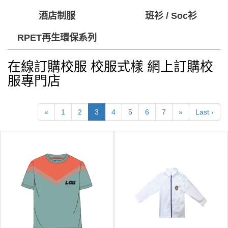
酒店制服
班衫 / Soc衫
RPET再生環保系列
在線訂購校服 校服式樣 網上訂購校
服專門店
«
1
2
3
4
5
6
7
»
Last ›