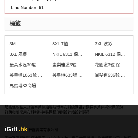
Line Number: 61
標籤
3M
3XL T恤
3XL 波衫
3XL 風褸
NKIL 6311 保安制服
NKIL 6312 保安制服
最高水溫30度水洗
棗梨雅道3號 物業管理會所制服
花園道3號 保安制服
英皇道1063號 保安制服
英皇道633號 保安制服
謝斐道535號 保安制服
馬寶塔33商場制服
服務條款
私人政策
客戶
網站導航
博客
布料總匯
設計選擇
客戶包括
常見問題
訂購指引
常用布料
輔料包裝
圖樣印制
設計站
設計選擇
iGift
.hk
軒龍實業有限公司