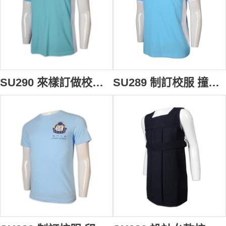
SU290 來樣訂做校服 高領 V領 工作服 拼色 袖口拼色 神召會康樂中學 校服生產商
SU289 制訂校服 撞色 翻領 澳門學校 校服專門店