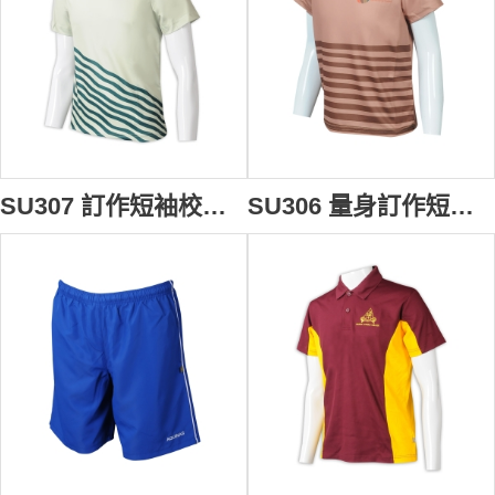
SU307 訂作短袖校服熱升華T恤 自製圓領印LOGO熱升華 校服供應商 HK 國際學校 預備班
SU306 量身訂作短袖校服熱升華T恤 自製圓領印LOGO熱升華 校服供應商 HK EIS INTERNATIONAL PRESCHOOL 100%滌