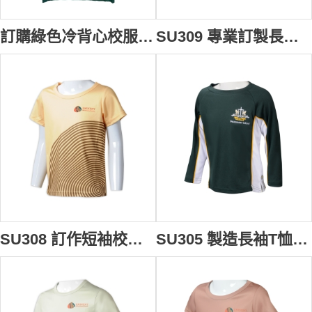
訂購綠色冷背心校服 訂做V領繡花LOGO 中小學校服 校服供應商 秋冬 校服 SU323
SU309 專業訂製長袖校服 個人設計立領polo恤校服 綠色印花logo 校服專營店 國際學校 預備班 幼兒園
SU308 訂作短袖校服熱升華T恤 自製黃色圓領印LOGO熱升華 校服供應商 HK 國際學校 預備班
SU305 製造長袖T恤校服 設計拼接刺繡LOGO校服 校服專門店 英國