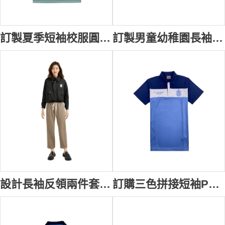
訂製夏季短袖校服圓領設計 夏季運動校服 活動T恤 李鄭屋官立小學 運動校服定制 SU367
訂製男童幼稚園長袖裇衫 設計撞色彩色條 山景邨浸信會幼稚園 (SKEBK) 校服生產商 SU336
設計長袖反領兩件套風衣 訂購內層背心外套 面層尼龍面料 內層搖粒絨 深灰色 德瑞國際學校 SU329
訂購三色拼接短袖Polo恤校服 三粒鈕扣設計 大學校服 交流會 校服製衣廠 SU326