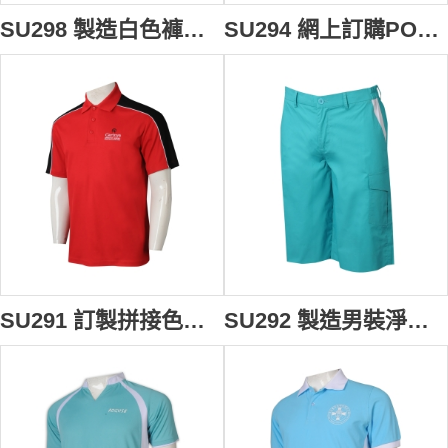
SU298 製造白色褲邊運動短褲校服 訂製藍色運動褲校服 校服運動褲生產商
SU294 網上訂購POLO校服 反領 設計撞色POLO校服 校服供應商
SU291 訂製拼接色短袖校服 設計POLO校服 校服供應商 紅色撞黑色
SU292 製造男裝淨色校服 訂製短褲校服 校服專營 100棉 湖藍色 新加坡